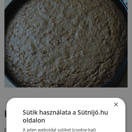
×
Sütik használata a Sütnijó.hu
Hozzászólások
oldalon
A jelen weboldal sütiket (cookie-kat)
Ehhez a recepthez még nem érkezett hozzászólás.