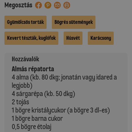
Megosztás
Gyümölcsös torták
Bögrés sütemények
Kevert tészták, kuglófok
Húsvét
Karácsony
Hozzávalók
Almás répatorta
4 alma (kb. 80 dkg; jonatán vagy idared a
legjobb)
4 sárgarépa (kb. 50 dkg)
2 tojás
1 bögre kristálycukor (a bögre 3 dl-es)
1 bögre barna cukor
0,5 bögre étolaj