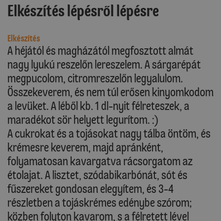
Elkészítés lépésről lépésre
Elkészítés
A héjától és magházától megfosztott almát
nagy lyukú reszelőn lereszelem. A sárgarépát
megpucolom, citromreszelőn legyalulom.
Összekeverem, és nem túl erősen kinyomkodom
a levüket. A léből kb. 1 dl-nyit félreteszek, a
maradékot sör helyett legurítom. :)
A cukrokat és a tojásokat nagy tálba öntöm, és
krémesre keverem, majd apránként,
folyamatosan kavargatva rácsorgatom az
étolajat. A lisztet, szódabikarbónát, sót és
fűszereket gondosan elegyítem, és 3-4
részletben a tojáskrémes edénybe szórom;
közben folyton kavarom, s a félretett lével