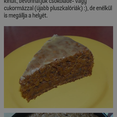
kihűlt, bevonhatjuk csokoládé- vagy
cukormázzal (újabb pluszkalóriák) :), de enélkül
is megállja a helyét.