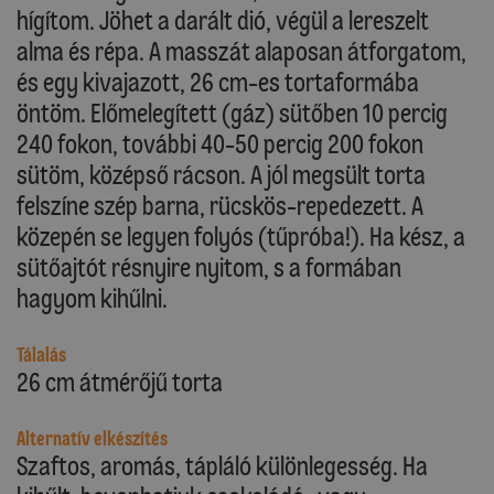
hígítom. Jöhet a darált dió, végül a lereszelt
alma és répa. A masszát alaposan átforgatom,
és egy kivajazott, 26 cm-es tortaformába
öntöm. Előmelegített (gáz) sütőben 10 percig
240 fokon, további 40-50 percig 200 fokon
sütöm, középső rácson. A jól megsült torta
felszíne szép barna, rücskös-repedezett. A
közepén se legyen folyós (tűpróba!). Ha kész, a
sütőajtót résnyire nyitom, s a formában
hagyom kihűlni.
Tálalás
26 cm átmérőjű torta
Alternatív elkészítés
Szaftos, aromás, tápláló különlegesség. Ha