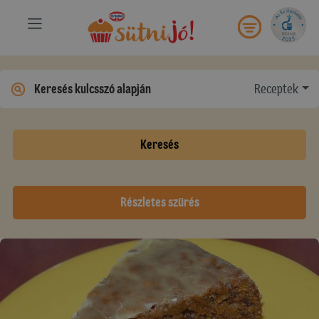
Receptek
Keresés
Részletes szűrés