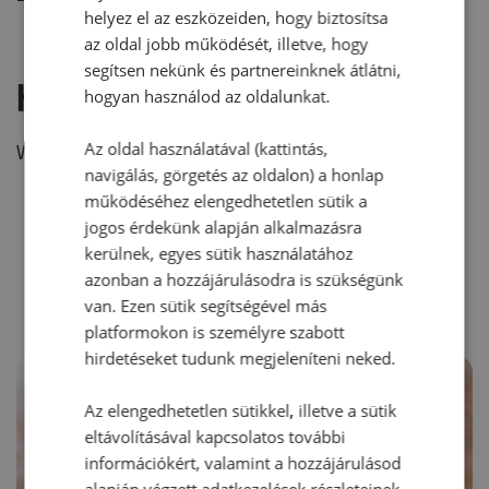
helyez el az eszközeiden, hogy biztosítsa
az oldal jobb működését, illetve, hogy
segítsen nekünk és partnereinknek átlátni,
Hozzászólás írása
hogyan használod az oldalunkat.
Az oldal használatával (kattintás,
Vélemény írásához, kérjük,
jelentkezz be!
navigálás, görgetés az oldalon) a honlap
működéséhez elengedhetetlen sütik a
jogos érdekünk alapján alkalmazásra
RECEPTAJÁNLÓ
kerülnek, egyes sütik használatához
azonban a hozzájárulásodra is szükségünk
van. Ezen sütik segítségével más
platformokon is személyre szabott
hirdetéseket tudunk megjeleníteni neked.
Az elengedhetetlen sütikkel, illetve a sütik
eltávolításával kapcsolatos további
információkért, valamint a hozzájárulásod
alapján végzett adatkezelések részleteinek