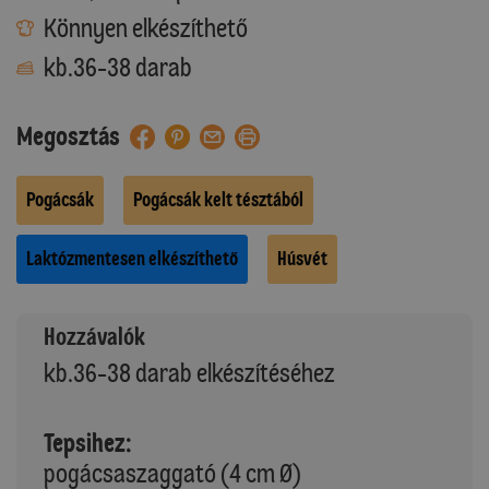
Könnyen elkészíthető
kb.36-38 darab
Megosztás
Pogácsák
Pogácsák kelt tésztából
Laktózmentesen elkészíthető
Húsvét
Hozzávalók
kb.36-38 darab elkészítéséhez
Tepsihez:
pogácsaszaggató (4 cm Ø)