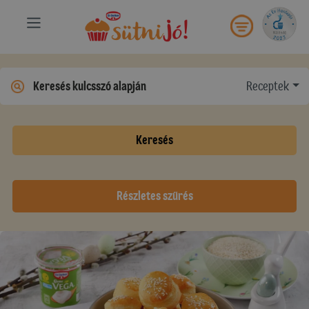
Receptek
Keresés
Részletes szűrés