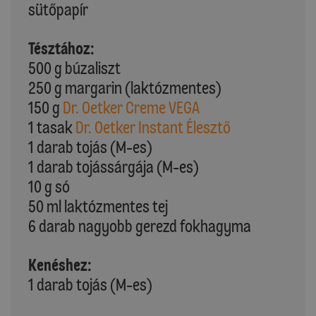
sütőpapír
Tésztához:
500 g búzaliszt
250 g margarin (laktózmentes)
150 g
Dr. Oetker Creme VEGA
1 tasak
Dr. Oetker Instant Élesztő
1 darab tojás (M-es)
1 darab tojássárgája (M-es)
10 g só
50 ml laktózmentes tej
6 darab nagyobb gerezd fokhagyma
Kenéshez:
1 darab tojás (M-es)