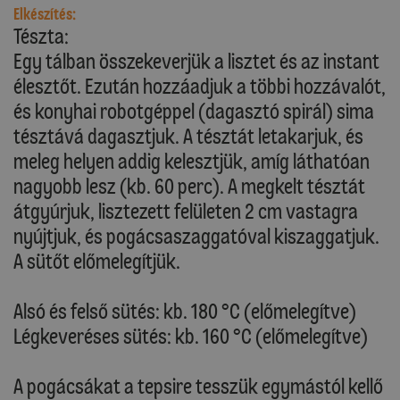
Elkészítés:
Tészta:
Egy tálban összekeverjük a lisztet és az instant
élesztőt. Ezután hozzáadjuk a többi hozzávalót,
és konyhai robotgéppel (dagasztó spirál) sima
tésztává dagasztjuk. A tésztát letakarjuk, és
meleg helyen addig kelesztjük, amíg láthatóan
nagyobb lesz (kb. 60 perc). A megkelt tésztát
átgyúrjuk, lisztezett felületen 2 cm vastagra
nyújtjuk, és pogácsaszaggatóval kiszaggatjuk.
A sütőt előmelegítjük.
Alsó és felső sütés: kb. 180 °C (előmelegítve)
Légkeveréses sütés: kb. 160 °C (előmelegítve)
A pogácsákat a tepsire tesszük egymástól kellő