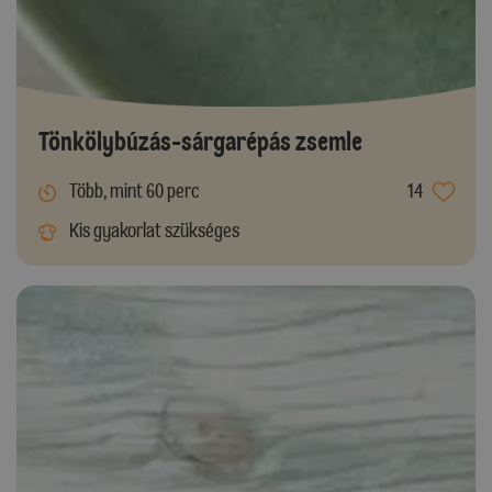
Tönkölybúzás-sárgarépás zsemle
Több, mint 60 perc
14
Kis gyakorlat szükséges