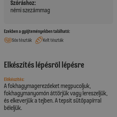
Szóráshoz:
némi szezámmag
Ezekben a gyűjteményekben található:
Sós tészták
Kelt tészták
Elkészítés lépésről lépésre
Előkészítés:
A fokhagymagerezdeket megpucoljuk,
fokhagymanyomón áttörjük vagy lereszeljük,
és elkeverjük a tejben. A tepsit sütőpapírral
béleljük.