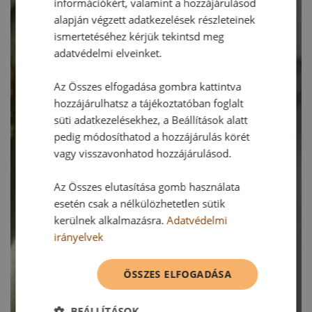
információkért, valamint a hozzájárulásod
alapján végzett adatkezelések részleteinek
ismertetéséhez kérjük tekintsd meg
adatvédelmi elveinket.
Az Összes elfogadása gombra kattintva
hozzájárulhatsz a tájékoztatóban foglalt
süti adatkezelésekhez, a Beállítások alatt
pedig módosíthatod a hozzájárulás körét
vagy visszavonhatod hozzájárulásod.
Az Összes elutasítása gomb használata
esetén csak a nélkülözhetetlen sütik
kerülnek alkalmazásra.
Adatvédelmi
irányelvek
ÖSSZES ELFOGADÁSA
BEÁLLÍTÁSOK