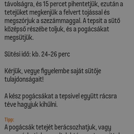
távolságra, és 15 percet pihentetjük, ezután a
tetejüket megkenjük a felvert tojással és
megszórjuk a szezámmaggal. A tepsit a sütő
középső részébe toljuk, és a pogácsákat
megsütjük.
Sütési idő: kb. 24-26 perc
Kérjük, vegye figyelembe saját sütője
tulajdonságait!
A kész pogácsákat a tepsivel együtt rácsra
téve hagyjuk kihűlni.
Tipp:
A pogácsák tetejét berácsozhatjuk, vagy