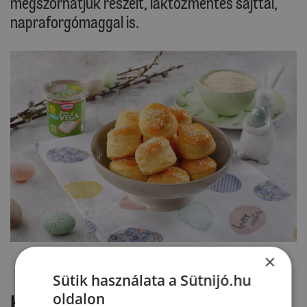
megszórhatjuk reszelt, laktózmentes sajttal,
napraforgómaggal is.
×
Sütik használata a Sütnijó.hu
oldalon
Hozzászólások