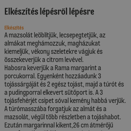
Elkészítés lépésről lépésre
Elkészítés
A mazsolát leöblítjük, lecsepegtetjük, az
almákat meghámozzuk, magházukat
kiemeljük, vékony szeletekre vágjuk és
összekeverjük a citrom levével.
Habosra keverjük a Rama margarint a
porcukorral. Egyenként hozzáadunk 3
tojássárgáját és 2 egész tojást, majd a túrót és
a pudingporral elkevert sütőport is. A 3
tojásfehérjét csipet sóval kemény habbá verjük.
A túrómasszába forgatjuk az almát és a
mazsolát, végül több részletben a tojáshabot.
Ezután margarinnal kikent,26 cm átmérőjű