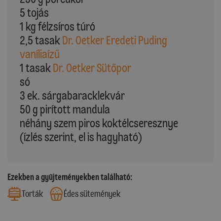
5 tojás
1 kg félzsíros túró
2,5 tasak
Dr. Oetker Eredeti Puding
vaníliaízű
1 tasak
Dr. Oetker Sütőpor
só
3 ek. sárgabaracklekvár
50 g pirított mandula
néhány szem piros koktélcseresznye
(ízlés szerint, el is hagyható)
Ezekben a gyűjteményekben található:
Torták
Édes sütemények