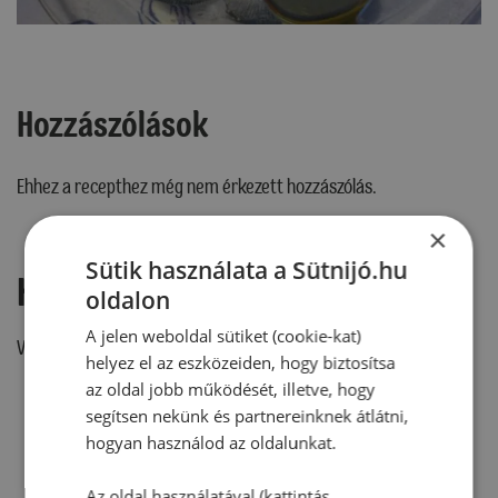
Hozzászólások
Ehhez a recepthez még nem érkezett hozzászólás.
×
Sütik használata a Sütnijó.hu
Hozzászólás írása
oldalon
A jelen weboldal sütiket (cookie-kat)
Vélemény írásához, kérjük,
jelentkezz be!
helyez el az eszközeiden, hogy biztosítsa
az oldal jobb működését, illetve, hogy
segítsen nekünk és partnereinknek átlátni,
hogyan használod az oldalunkat.
RECEPTAJÁNLÓ
Az oldal használatával (kattintás,