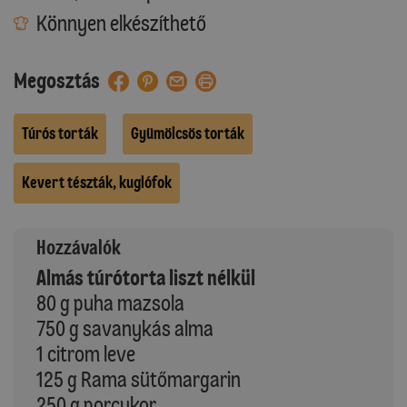
Könnyen elkészíthető
Megosztás
Túrós torták
Gyümölcsös torták
Kevert tészták, kuglófok
Hozzávalók
Almás túrótorta liszt nélkül
80 g puha mazsola
750 g savanykás alma
1 citrom leve
125 g Rama sütőmargarin
250 g porcukor