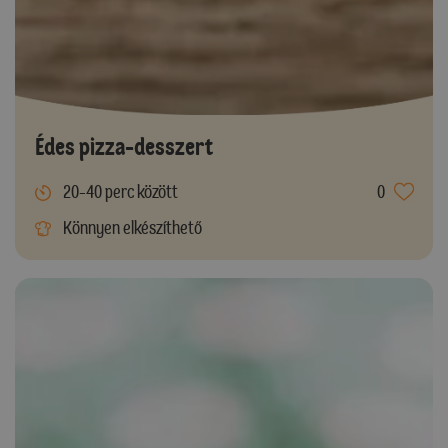
Édes pizza-desszert
20-40 perc között
0
Könnyen elkészíthető