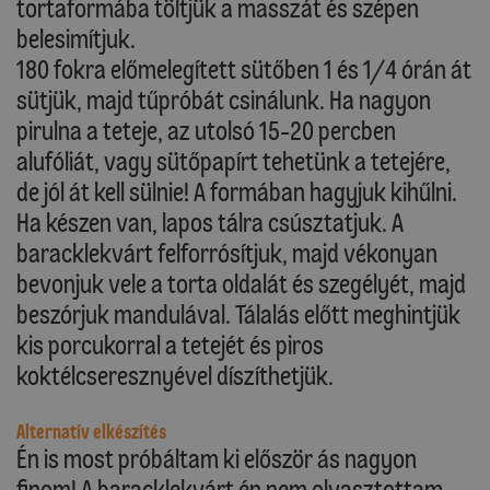
tortaformába töltjük a masszát és szépen
belesimítjuk.
180 fokra előmelegített sütőben 1 és 1/4 órán át
sütjük, majd tűpróbát csinálunk. Ha nagyon
pirulna a teteje, az utolsó 15-20 percben
alufóliát, vagy sütőpapírt tehetünk a tetejére,
de jól át kell sülnie! A formában hagyjuk kihűlni.
Ha készen van, lapos tálra csúsztatjuk. A
baracklekvárt felforrósítjuk, majd vékonyan
bevonjuk vele a torta oldalát és szegélyét, majd
beszórjuk mandulával. Tálalás előtt meghintjük
kis porcukorral a tetejét és piros
koktélcseresznyével díszíthetjük.
Alternatív elkészítés
Én is most próbáltam ki először ás nagyon
finom! A baracklekvárt én nem olvasztottam