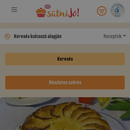
Receptek
Keresés
Részletes szűrés