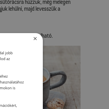
t sütőrácsra húzzuk, még melegen
juk lehűlni, majd levesszük a
aximum 2 hétig tárolható.
×
dal jobb
lod az
séhez
 használatához
rmokon is
rmációkért,