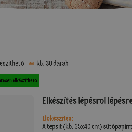
észíthető
kb. 30 darab
tesen elkészíthető
Elkészítés lépésről lépésr
Előkészítés:
A tepsit (kb. 35x40 cm) sütőpapírral