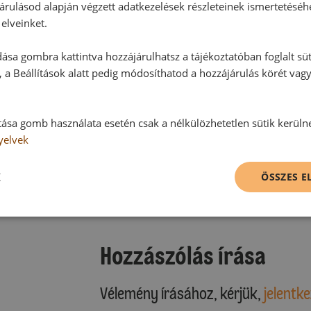
árulásod alapján végzett adatkezelések részleteinek ismertetéséh
elveinket.
ása gombra kattintva hozzájárulhatsz a tájékoztatóban foglalt süt
 a Beállítások alatt pedig módosíthatod a hozzájárulás körét vag
tása gomb használata esetén csak a nélkülözhetetlen sütik kerüln
yelvek
Hozzászólások
K
ÖSSZES 
Ehhez a recepthez még nem érkeze
Hozzászólás írása
Vélemény írásához, kérjük,
jelentke