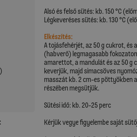
Alsó és felső sütés: kb. 150 °C (elő
Légkeveréses sütés: kb. 130 °C (el
Elkészítés:
A tojásfehérjét, az 50 g cukrot, és
(habverő) legmagasabb fokozaton 
amarettot, a mandulát és az 50 g
)
keverjük, majd simacsöves nyomóz
masszát kb. 2 cm-es pöttyökben a 
részében megsütjük.
Sütési idő: kb. 20-25 perc
:
Kérjük vegye figyelembe saját sütő