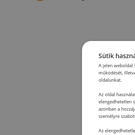
Sütik haszná
A jelen weboldal s
működését, illetv
oldalunkat.
Az oldal használa
elengedhetetlen s
azonban a hozzájá
személyre szabot
Az elengedhetetlen