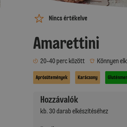
Nincs értékelve
Amarettini
20-40 perc között
Könnyen elk
Aprósütemények
Karácsony
Gluténmen
Hozzávalók
kb. 30 darab elkészítéséhez