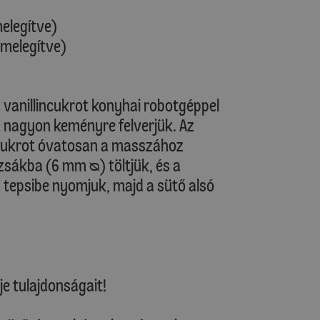
melegítve)
őmelegítve)
 a vanillincukrot konyhai robotgéppel
nagyon keményre felverjük. Az
 cukrot óvatosan a masszához
sákba (6 mm ᴓ) töltjük, és a
tepsibe nyomjuk, majd a sütő alsó
je tulajdonságait!