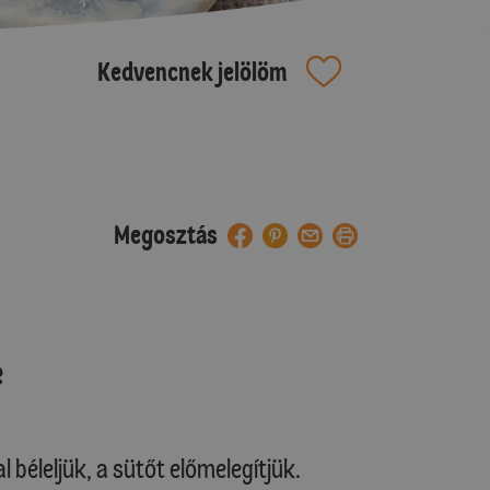
Kedvencnek jelölöm
Megosztás
e
 béleljük, a sütőt előmelegítjük.