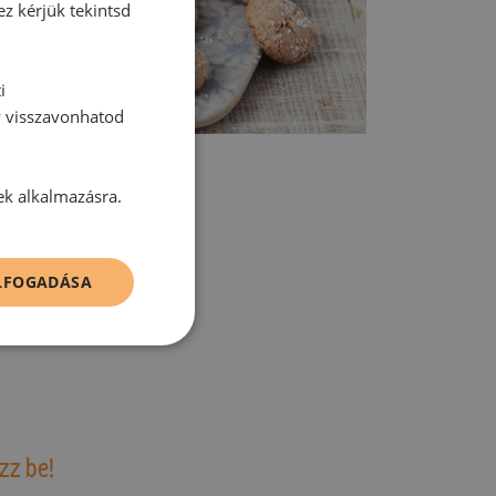
ez kérjük tekintsd
i
y visszavonhatod
ek alkalmazásra.
ELFOGADÁSA
tt hozzászólás.
zz be!