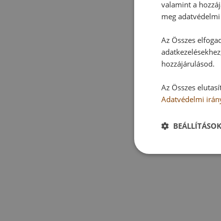
valamint a hozzáj
meg adatvédelmi 
Az Összes elfogad
adatkezelésekhez,
hozzájárulásod.
Az Összes elutasí
Adatvédelmi irán
BEÁLLÍTÁSO