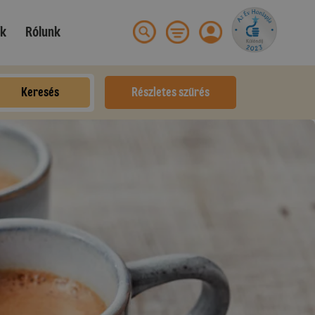
ek
Rólunk
Keresés
Részletes szűrés