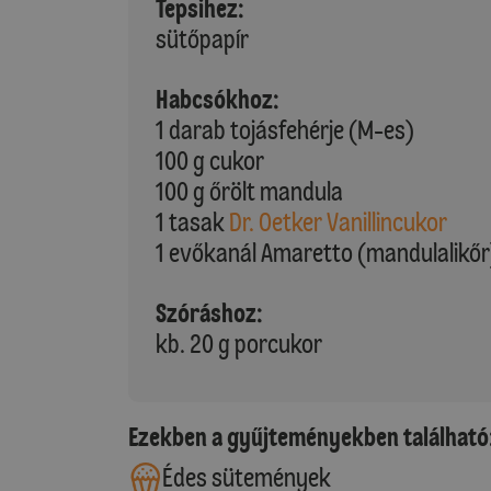
Tepsihez:
sütőpapír
Habcsókhoz:
1 darab tojásfehérje (M-es)
100 g cukor
100 g őrölt mandula
1 tasak
Dr. Oetker Vanillincukor
1 evőkanál Amaretto (mandulalikőr
Szóráshoz:
kb. 20 g porcukor
Ezekben a gyűjteményekben található
Édes sütemények