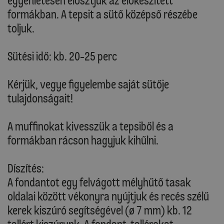
egyenletesen elosztjuk az előkészített
formákban. A tepsit a sütő középső részébe
toljuk.
Sütési idő: kb. 20-25 perc
Kérjük, vegye figyelembe saját sütője
tulajdonságait!
A muffinokat kivesszük a tepsiből és a
formákban rácson hagyjuk kihűlni.
Díszítés:
A fondantot egy felvágott mélyhűtő tasak
oldalai között vékonyra nyújtjuk és recés szélű
kerek kiszúró segítségével (ø 7 mm) kb. 12