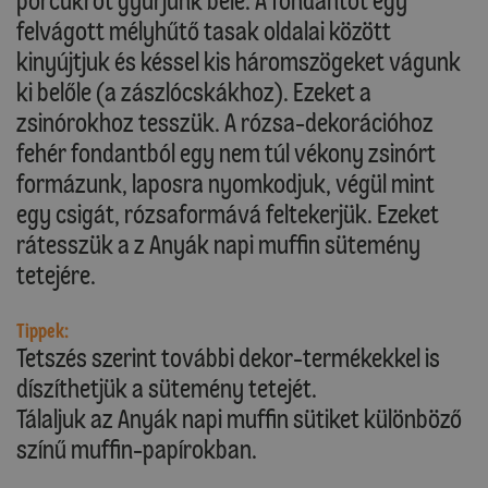
porcukrot gyúrjunk bele. A fondantot egy
felvágott mélyhűtő tasak oldalai között
kinyújtjuk és késsel kis háromszögeket vágunk
ki belőle (a zászlócskákhoz). Ezeket a
zsinórokhoz tesszük. A rózsa-dekorációhoz
fehér fondantból egy nem túl vékony zsinórt
formázunk, laposra nyomkodjuk, végül mint
egy csigát, rózsaformává feltekerjük. Ezeket
rátesszük a z Anyák napi muffin sütemény
tetejére.
Tippek:
Tetszés szerint további dekor-termékekkel is
díszíthetjük a sütemény tetejét.
Tálaljuk az Anyák napi muffin sütiket különböző
színű muffin-papírokban.