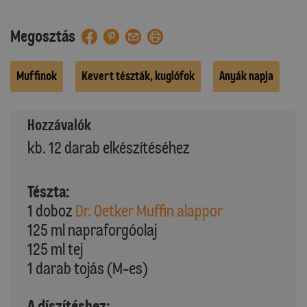
Megosztás
Muffinok
Kevert tészták, kuglófok
Anyák napja
Hozzávalók
kb. 12 darab elkészítéséhez
Tészta:
1 doboz
Dr. Oetker Muffin alappor
125 ml napraforgóolaj
125 ml tej
1 darab tojás (M-es)
A díszítéshez: