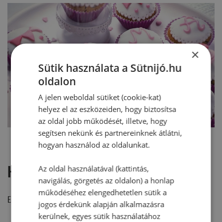
×
Sütik használata a Sütnijó.hu
oldalon
A jelen weboldal sütiket (cookie-kat)
helyez el az eszközeiden, hogy biztosítsa
az oldal jobb működését, illetve, hogy
segítsen nekünk és partnereinknek átlátni,
hogyan használod az oldalunkat.
Hozzászólások
Az oldal használatával (kattintás,
navigálás, görgetés az oldalon) a honlap
működéséhez elengedhetetlen sütik a
Ehhez a recepthez még nem érkezett hozzászólás.
jogos érdekünk alapján alkalmazásra
kerülnek, egyes sütik használatához