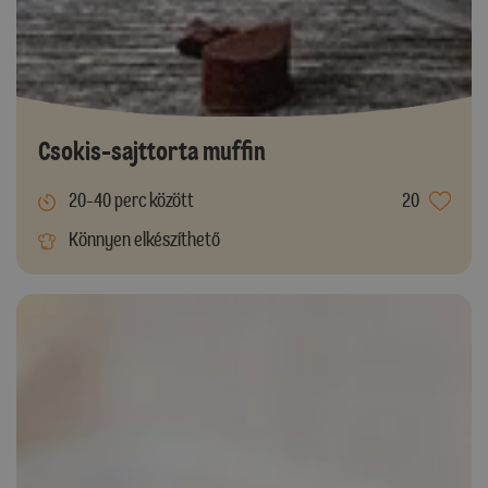
Csokis-sajttorta muffin
20-40 perc között
20
Könnyen elkészíthető