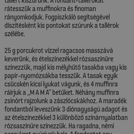
tallért kiszúrunk. A fondant-tallérokat
rátesszük a muffinokra és finoman
rányomkodjuk. Fogpiszkáló segítségével
díszítésként kis pontokat szúrunk a tallérok
szélébe.
25 g porcukrot vízzel ragacsos masszává
keverünk, és ételszínezékkel rózsaszínűre
színezzük, majd kis mélyhűtő tasakba vagy kis
papír-nyomózsákba tesszük. A tasak egyik
csücskén kicsi lyukat vágunk, és 4 muffinra
ráírjuk a „M A M A” betűket. Néhány muffinra
zsinórt rajzolunk a zászlócskákhoz. A maradék
fondantból leveszünk 3 diónagyságú adagot és
az ételszínezékkel 3 különböző színárnyalatban
rózsaszínűre színezzük. Ha ragadna, némi