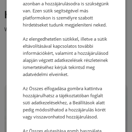
azonban a hozzájárulásodra is szükségünk
van. Ezen sütik segítségével más
Hozzászólás írása
platformokon is személyre szabott
hirdetéseket tudunk megjeleníteni neked.
Vélemény írásához, kérjük,
jelentkezz be!
Az elengedhetetlen sütikkel, illetve a sütik
eltávolításával kapcsolatos további
információkért, valamint a hozzájárulásod
RECEPTAJÁNLÓ
alapján végzett adatkezelések részleteinek
ismertetéséhez kérjük tekintsd meg
adatvédelmi elveinket.
Az Összes elfogadása gombra kattintva
hozzájárulhatsz a tájékoztatóban foglalt
süti adatkezelésekhez, a Beállítások alatt
pedig módosíthatod a hozzájárulás körét
vagy visszavonhatod hozzájárulásod.
Az Összes elutasítása gomb használata