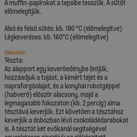
A muffin-papírokat a tepsibe tesszük. A sütőt
előmelegítjük.
Alsó és felső sütés: kb. 180 °C (előmelegítve)
Légkeveréses: kb. 160°C (előmelegítve)
Elkészítés:
Tészta:
Az alapport egy keverőedénybe öntjük,
hozzáadjuk a tojást, a kimért tejet és a
napraforgóolajat, és a konyhai robotgéppel
(habverő) először alacsony, majd a
legmagasabb fokozaton (kb. 2 percig) sima
tésztává keverjük. Ezt követően a tésztához
keverjük a dobozban lévő csokoládédarabokat
is. A tésztát két evőkanál segítségével