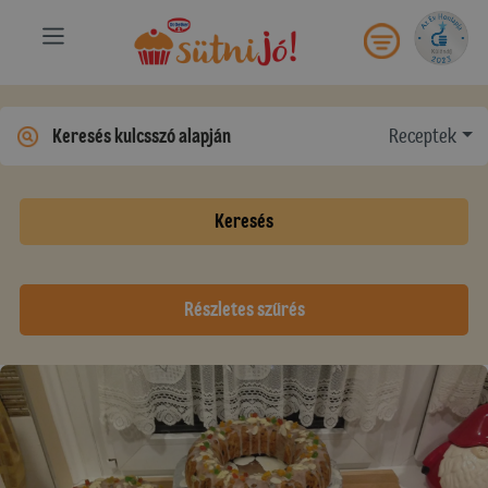
Receptek
Keresés
Részletes szűrés