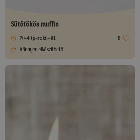
Sütőtökös muffin
20-40 perc között
8
Könnyen elkészíthető