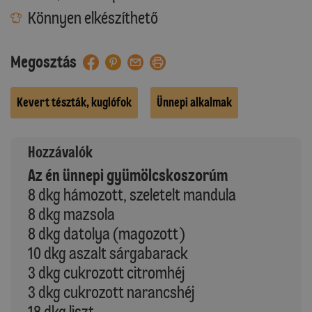
Könnyen elkészíthető
Megosztás
Kevert tészták, kuglófok
Ünnepi alkalmak
Hozzávalók
Az én ünnepi gyümölcskoszorúm
8 dkg hámozott, szeletelt mandula
8 dkg mazsola
8 dkg datolya (magozott)
10 dkg aszalt sárgabarack
3 dkg cukrozott citromhéj
3 dkg cukrozott narancshéj
18 dkg liszt