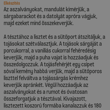
Elkészítés
Az aszalványokat, mandulát kimérjük, a
sárgabarackot és a datolyát apróra vágjuk,
majd ezeket mind összekeverjük.
A tésztához a lisztet és a sütőport átszitáljuk, a
tojásokat szétválasztjuk. A tojások sárgáját a
porcukorral, a vaniliás cukorral fehéredésig
keverjük, majd a puha vajat is hozzáadjuk és
összedolgozzuk. A tojásfehérjét egy csipet
sóval kemény habbá verjük, majd a sütőporos
liszttel felváltva a tojássárgás krémhez
keverjük apránkét. Végül hozzáadjuk az
aszalványokat és a rumot és óvatosan
összeforgatjuk a tésztával. Kivajazott,
lisztezett koszorú formába kanalazzuk és 180