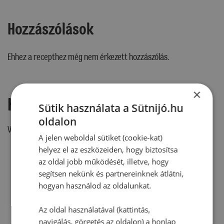
Hozzászólások
Ehhez a recepthez még nem érkezett hozzászólás.
×
Hozzászólás írása
Sütik használata a Sütnijó.hu
oldalon
Vélemény írásához, kérjük,
jelentkezz be!
A jelen weboldal sütiket (cookie-kat)
helyez el az eszközeiden, hogy biztosítsa
az oldal jobb működését, illetve, hogy
RECEPTAJÁNLÓ
segítsen nekünk és partnereinknek átlátni,
hogyan használod az oldalunkat.
Az oldal használatával (kattintás,
navigálás, görgetés az oldalon) a honlap