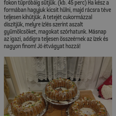
fokon tűpróbáig sütjük. (kb. 45 perc) Ha kész a
formában hagyjuk kicsit hülni, majd rácsra téve
teljesen kihűtjük. A tetejét cukormázzal
díszítjük, melyre ízlés szerint aszalt
gyümölcsöket, magokat szórhatunk. Másnap
az igazi, addigra teljesen összeérnek az ízek és
nagyon finom! Jó étvágyat hozzá!