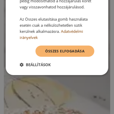
pedig módosíthatod a hozzájárulás körét
vagy visszavonhatod hozzájárulásod.
Az Összes elutasítása gomb használata
esetén csak a nélkülözhetetlen sütik
kerülnek alkalmazásra.
Adatvédelmi
irányelvek
ÖSSZES ELFOGADÁSA
BEÁLLÍTÁSOK