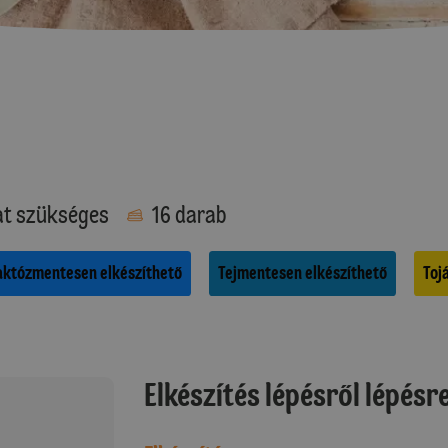
at szükséges
16 darab
aktózmentesen elkészíthető
Tejmentesen elkészíthető
Toj
Elkészítés lépésről lépésr