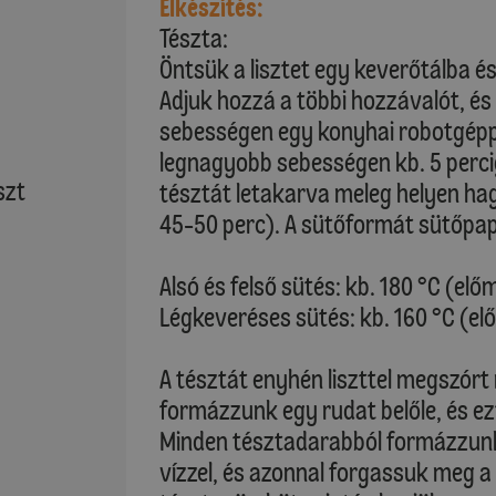
Elkészítés:
Tészta:
Öntsük a lisztet egy keverőtálba és
Adjuk hozzá a többi hozzávalót, és 
sebességen egy konyhai robotgéppe
legnagyobb sebességen kb. 5 perci
szt
tésztát letakarva meleg helyen hag
45-50 perc). A sütőformát sütőpapír
Alsó és felső sütés: kb. 180 °C (elő
Légkeveréses sütés: kb. 160 °C (el
A tésztát enyhén liszttel megszórt 
formázzunk egy rudat belőle, és e
Minden tésztadarabból formázzun
vízzel, és azonnal forgassuk meg