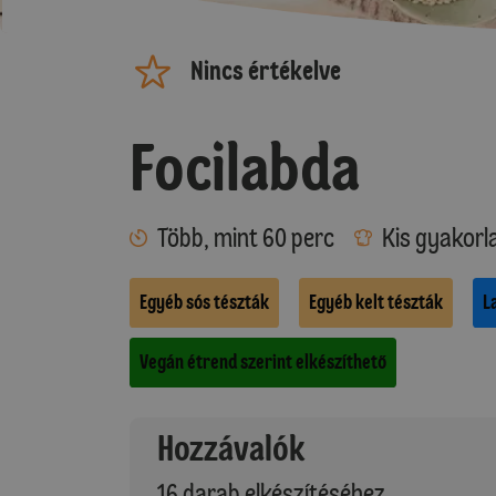
Nincs értékelve
Focilabda
Több, mint 60 perc
Kis gyakorl
Egyéb sós tészták
Egyéb kelt tészták
L
Vegán étrend szerint elkészíthető
Hozzávalók
16 darab elkészítéséhez