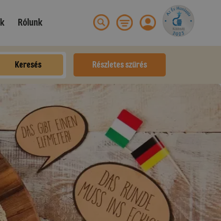
ek
Rólunk
Keresés
Részletes szűrés