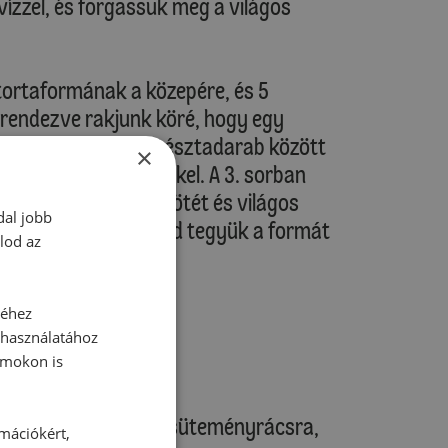
ízzel, és forgassuk meg a világos
 tortaformának a közepére, és 5
lrendezve rakjunk köré, hogy egy
arra, hogy minden tésztadarab között
×
el a tészta még megkel. A 3. sorban
ezzünk el egy-egy sötét és világos
dal jobb
rcig pihentetjük, majd tegyük a formát
lod az
séhez
 használatához
rmokon is
je tulajdonságait!
k a "focilabdát" egy süteményrácsra,
rmációkért,