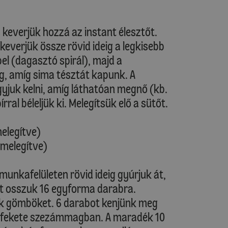
 keverjük hozzá az instant élesztőt.
keverjük össze rövid ideig a legkisebb
l (dagasztó spirál), majd a
g, amíg sima tésztát kapunk. A
yjuk kelni, amíg láthatóan megnő (kb.
ral béleljük ki. Melegítsük elő a sütőt.
melegítve)
őmelegítve)
munkafelületen rövid ideig gyúrjuk át,
zt osszuk 16 egyforma darabra.
k gömböket. 6 darabot kenjünk meg
 a fekete szezámmagban. A maradék 10