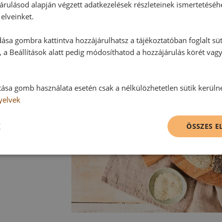
és hagyjuk kihűlni.
árulásod alapján végzett adatkezelések részleteinek ismertetéséh
elveinket.
ása gombra kattintva hozzájárulhatsz a tájékoztatóban foglalt süt
 a Beállítások alatt pedig módosíthatod a hozzájárulás körét vag
tása gomb használata esetén csak a nélkülözhetetlen sütik kerüln
yelvek
K
ÖSSZES 