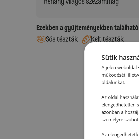
néhány világos szezámmag
Ezekben a gyűjteményekben található
Sós tészták
Kelt tészták
Sütik haszná
A jelen weboldal s
működését, illetv
oldalunkat.
Az oldal használa
elengedhetetlen s
azonban a hozzájá
személyre szabot
Az elengedhetetlen