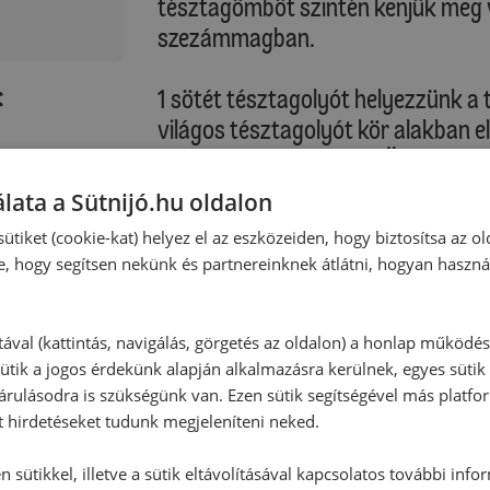
tésztagömböt szintén kenjük meg v
szezámmagban.
:
1 sötét tésztagolyót helyezzünk a
világos tésztagolyót kör alakban e
focilabdát formázzunk. Ügyeljünk 
körülbelül ½ cm hely maradjon, miv
lata a Sütnijó.hu oldalon
felváltva, ½ cm-es távolságra hely
ütiket (cookie-kat) helyez el az eszközeiden, hogy biztosítsa az ol
tésztagolyót. További kb. 15-20 pe
e, hogy segítsen nekünk és partnereinknek átlátni, hogyan haszná
a sütő alsó részében lévő rácsra.
Sütési idő: kb. 28-30 perc
tával (kattintás, navigálás, görgetés az oldalon) a honlap működé
ütik a jogos érdekünk alapján alkalmazásra kerülnek, egyes sütik
rulásodra is szükségünk van. Ezen sütik segítségével más platfo
Kérjük, vegye figyelembe saját sütő
t hirdetéseket tudunk megjeleníteni neked.
A sütőpapír segítségével helyezzü
 sütikkel, illetve a sütik eltávolításával kapcsolatos további info