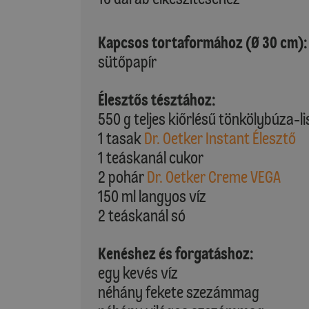
Kapcsos tortaformához (Ø 30 cm):
sütőpapír
Élesztős tésztához:
550 g teljes kiőrlésű tönkölybúza-li
1 tasak
Dr. Oetker Instant Élesztő
1 teáskanál cukor
2 pohár
Dr. Oetker Creme VEGA
150 ml langyos víz
2 teáskanál só
Kenéshez és forgatáshoz:
egy kevés víz
néhány fekete szezámmag