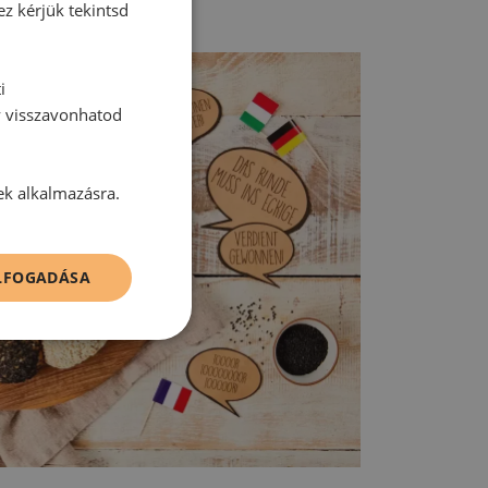
ez kérjük tekintsd
i
y visszavonhatod
ek alkalmazásra.
ELFOGADÁSA