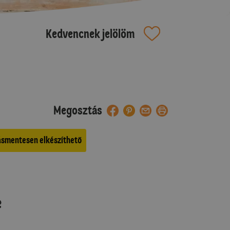
Kedvencnek jelölöm
Megosztás
ásmentesen elkészíthető
e