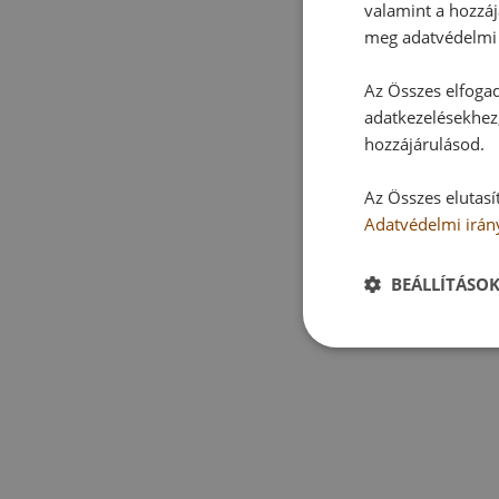
valamint a hozzáj
meg adatvédelmi 
Az Összes elfogad
adatkezelésekhez,
hozzájárulásod.
Az Összes elutasí
Adatvédelmi irán
BEÁLLÍTÁSO