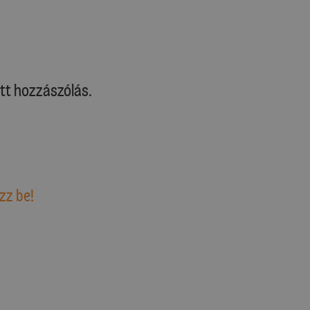
tt hozzászólás.
zz be!