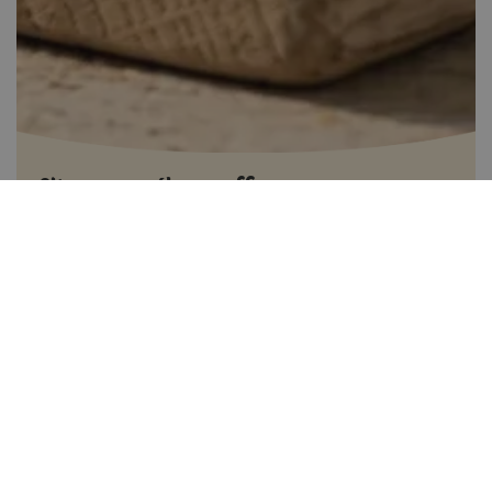
Citromos-mákos muffin
40-60 perc között
0
Könnyen elkészíthető