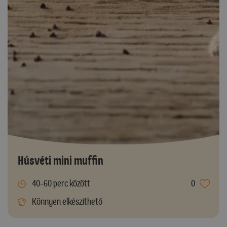
Húsvéti mini muffin
40-60 perc között
0
Könnyen elkészíthető