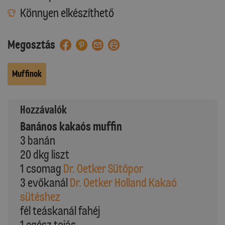
Könnyen elkészíthető
Megosztás
Muffinok
Hozzávalók
Banános kakaós muffin
3 banán
20 dkg liszt
1 csomag
Dr. Oetker Sütőpor
3 evőkanál
Dr. Oetker Holland Kakaó
sütéshez
fél teáskanál fahéj
1 egész tojás