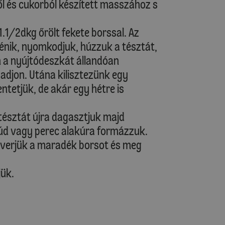
ől és cukorból készített masszához s
.1/2dkg őrölt fekete borssal. Az
nik, nyomkodjuk, húzzuk a tésztát,
n a nyújtódeszkát állandóan
adjon. Utána kilisztezünk egy
ntetjük, de akár egy hétre is
tésztát újra dagasztjuk majd
rúd vagy perec alakúra formázzuk.
keverjük a maradék borsot és meg
jük.