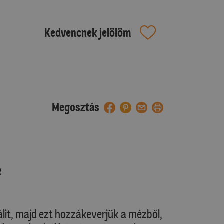
Kedvencnek jelölöm
Megosztás
e
kálit, majd ezt hozzákeverjük a mézből,