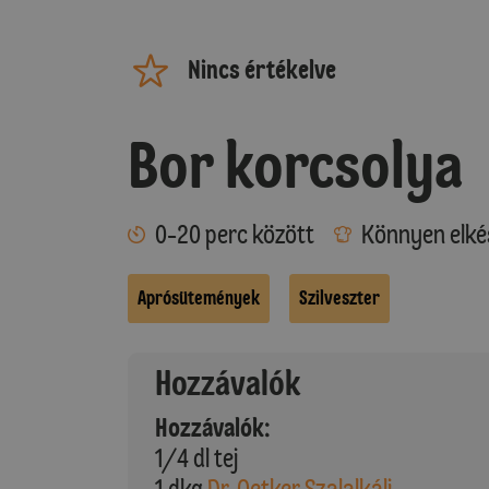
Nincs értékelve
Bor korcsolya
0-20 perc között
Könnyen elké
Aprósütemények
Szilveszter
Hozzávalók
Hozzávalók:
1/4 dl tej
1 dkg
Dr. Oetker Szalalkáli