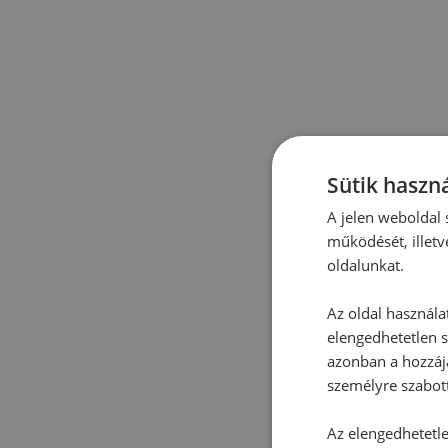
Sütik haszná
A jelen weboldal s
működését, illetv
oldalunkat.
Az oldal használa
elengedhetetlen s
azonban a hozzájá
személyre szabot
Az elengedhetetlen