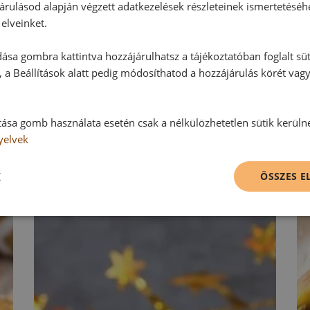
árulásod alapján végzett adatkezelések részleteinek ismertetéséh
Vélemény írásához, kérjük,
jelentke
elveinket.
ása gombra kattintva hozzájárulhatsz a tájékoztatóban foglalt süt
 a Beállítások alatt pedig módosíthatod a hozzájárulás körét vag
RECEPTAJÁNLÓ
tása gomb használata esetén csak a nélkülözhetetlen sütik kerüln
yelvek
K
ÖSSZES 