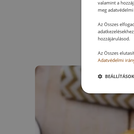
valamint a hozzáj
meg adatvédelmi 
Az Összes elfogad
adatkezelésekhez,
hozzájárulásod.
Az Összes elutasí
Adatvédelmi irán
BEÁLLÍTÁSO