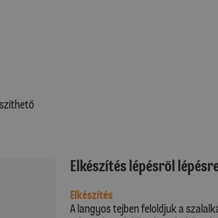
szíthető
Elkészítés lépésről lépésr
Elkészítés
A langyos tejben feloldjuk a szalal