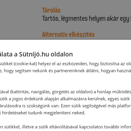
Tárolás
Tartós, légmentes helyen akár egy hé
Alternatív elkészítés
Ha nem akarjuk, hogy a bor túl gyo
édesnemes paprikát keverjünk a tés
lata a Sütnijó.hu oldalon
ütiket (cookie-kat) helyez el az eszközeiden, hogy biztosítsa az ol
e, hogy segítsen nekünk és partnereinknek átlátni, hogyan haszná
Hozzászólások
tával (kattintás, navigálás, görgetés az oldalon) a honlap működé
Ehhez a recepthez még nem érkeze
ütik a jogos érdekünk alapján alkalmazásra kerülnek, egyes sütik
rulásodra is szükségünk van. Ezen sütik segítségével más platfo
t hirdetéseket tudunk megjeleníteni neked.
Hozzászólás írása
 sütikkel, illetve a sütik eltávolításával kapcsolatos további info