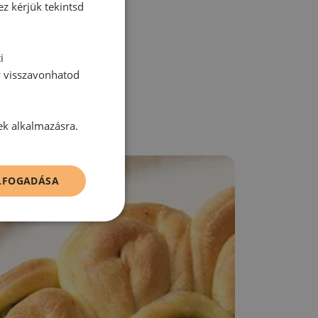
ez kérjük tekintsd
zz be!
i
y visszavonhatod
ek alkalmazásra.
ELFOGADÁSA