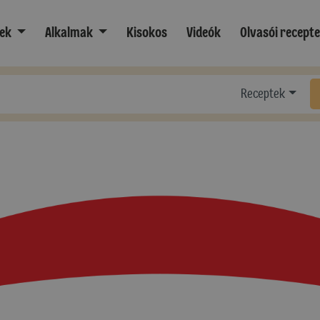
ek
Alkalmak
Kisokos
Videók
Olvasói recept
Receptek