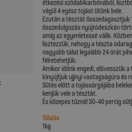
étkezési szódabikarbónából, lisztb
végül 4 egész tojást ütünk bele.
Ezután a tésztát összedagasztjuk 1
összedolgozás nyújtódeszkán törté
amíg az egyenletessé válik. Közbe
lisztezzük, nehogy a tészta odarag
nagyobb tálat legalább 24 órát pihe
félretehetjük.
Amikor időnk engedi, elővesszük a 
kinyújtjuk ujjnyi vastagságúra és 
:
Sütés előtt a tojássárgájába bele
kenjük vele a tésztát.
És közepes tűznél 30-40 percig süt
Tálalás
1kg