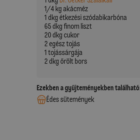
1/4 kg akácméz
1 dkg étkezési szódabikarbóna
65 dkg finom liszt
20 dkg cukor
2 egész tojás
1 tojássárgája
2 dkg őrölt bors
Ezekben a gyűjteményekben található
Édes sütemények