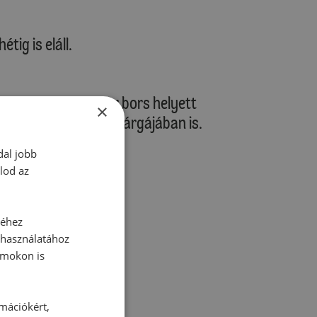
tig is eláll.
rsan fogyjon, akkor bors helyett
×
ztában és a tojás sárgájában is.
dal jobb
lod az
séhez
tt hozzászólás.
 használatához
rmokon is
rmációkért,