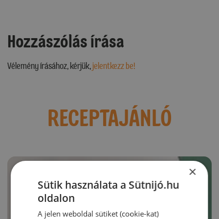
Hozzászólás írása
Vélemény írásához, kérjük,
jelentkezz be!
RECEPTAJÁNLÓ
×
Sütik használata a Sütnijó.hu
oldalon
A jelen weboldal sütiket (cookie-kat)