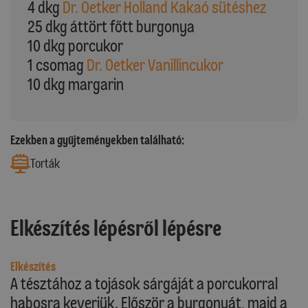
4 dkg
Dr. Oetker Holland Kakaó sütéshez
25 dkg áttört főtt burgonya
10 dkg porcukor
1 csomag
Dr. Oetker Vanillincukor
10 dkg margarin
Ezekben a gyűjteményekben található:
Torták
Elkészítés lépésről lépésre
Elkészítés
A tésztához a tojások sárgáját a porcukorral
habosra keverjük. Először a burgonyát, majd a