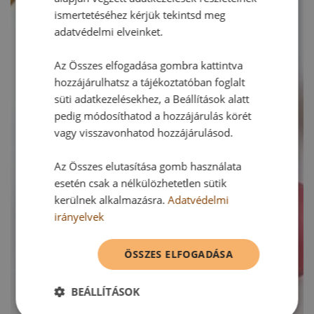
ismertetéséhez kérjük tekintsd meg
adatvédelmi elveinket.
Az Összes elfogadása gombra kattintva
hozzájárulhatsz a tájékoztatóban foglalt
süti adatkezelésekhez, a Beállítások alatt
pedig módosíthatod a hozzájárulás körét
vagy visszavonhatod hozzájárulásod.
Az Összes elutasítása gomb használata
esetén csak a nélkülözhetetlen sütik
kerülnek alkalmazásra.
Adatvédelmi
irányelvek
ÖSSZES ELFOGADÁSA
BEÁLLÍTÁSOK