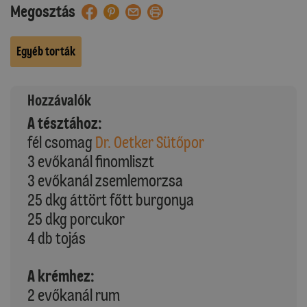
Megosztás
Egyéb torták
Hozzávalók
A tésztához:
fél csomag
Dr. Oetker Sütőpor
3 evőkanál finomliszt
3 evőkanál zsemlemorzsa
25 dkg áttört főtt burgonya
25 dkg porcukor
4 db tojás
A krémhez:
2 evőkanál rum