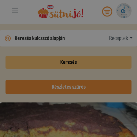
Receptek
Keresés
Részletes szűrés