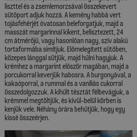
liszttel és a zsemlemorzsával összekevert
sütőport adjuk hozzá. A kemény habbá vert
tojásfehérjét óvatosan beleforgatjuk, majd a
masszát margarinnal kikent, belisztezett, 24
cm átmérőjű, vagy hasonlóan nagy, szív alakú
tortaformába simítjuk. Előmelegített sütőben,
közepes lánggal sütjük, majd hűlni hagyjuk. A
krémhez a margarint először magában, majd a
porcukorral keverjük habosra. A burgonyával, a
kakaóporral, a rummal és a vaníliás cukorral
összedolgozzuk. A kihűlt tésztát félbevágjuk, a
krémmel megtöltjük, és kívül-belül körben is
kenjük vele. Néhány órára behűtjük, hogy egy
kissé összeérjen.