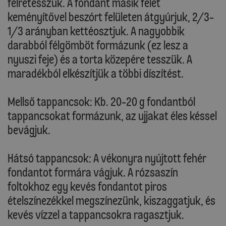
félretesszük. A fondant másik felét
keményítővel beszórt felületen átgyúrjuk, 2/3-
1/3 arányban kettéosztjuk. A nagyobbik
darabból félgömböt formázunk (ez lesz a
nyuszi feje) és a torta közepére tesszük. A
maradékból elkészítjük a többi díszítést.
Mellső tappancsok: Kb. 20-20 g fondantból
tappancsokat formázunk, az ujjakat éles késsel
bevágjuk.
Hátsó tappancsok: A vékonyra nyújtott fehér
fondantot formára vágjuk. A rózsaszín
foltokhoz egy kevés fondantot piros
ételszínezékkel megszínezünk, kiszaggatjuk, és
kevés vízzel a tappancsokra ragasztjuk.