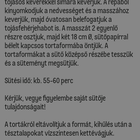
tojásos keverékkel simára keverjük. A répából
kinyomkodjuk a nedvességet és a masszához
keverjük, majd óvatosan belefogatjuk a
tojásfehérjehabot is. A masszát 2 egyenlő
részre osztjuk, majd két 18 cm Ø, sütőpapírral
bélelt kapcsos tortaformába öntjük. A
tortaformákat a sütő középső részébe tesszük
és a süteményt megsütjük.
Sütési idő: kb. 55-60 perc
Kérjük, vegye figyelembe saját sütője
tulajdonságait!
A tortákról eltávolítjuk a formát, kihűlés után a
tésztalapokat vízszintesen kettévágjuk.