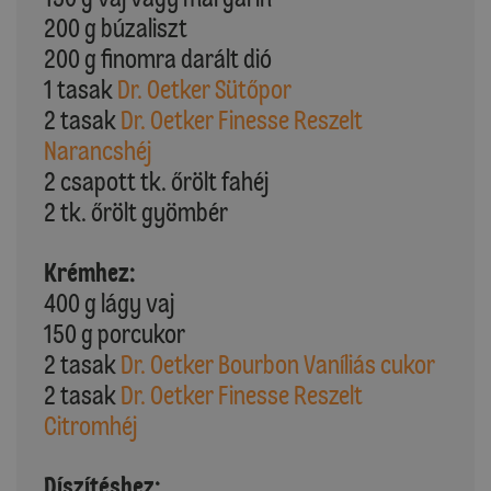
200 g búzaliszt
200 g finomra darált dió
1 tasak
Dr. Oetker Sütőpor
2 tasak
Dr. Oetker Finesse Reszelt
Narancshéj
2 csapott tk. őrölt fahéj
2 tk. őrölt gyömbér
Krémhez:
400 g lágy vaj
150 g porcukor
2 tasak
Dr. Oetker Bourbon Vaníliás cukor
2 tasak
Dr. Oetker Finesse Reszelt
Citromhéj
Díszítéshez: