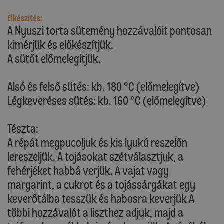
Elkészítés:
A Nyuszi torta sütemény hozzávalóit pontosan
kimérjük és előkészítjük.
A sütőt előmelegítjük.
Alsó és felső sütés: kb. 180 °C (előmelegítve)
Légkeveréses sütés: kb. 160 °C (előmelegítve)
Tészta:
A répát megpucoljuk és kis lyukú reszelőn
lereszeljük. A tojásokat szétválasztjuk, a
fehérjéket habbá verjük. A vajat vagy
margarint, a cukrot és a tojássárgákat egy
keverőtálba tesszük és habosra keverjük A
többi hozzávalót a liszthez adjuk, majd a