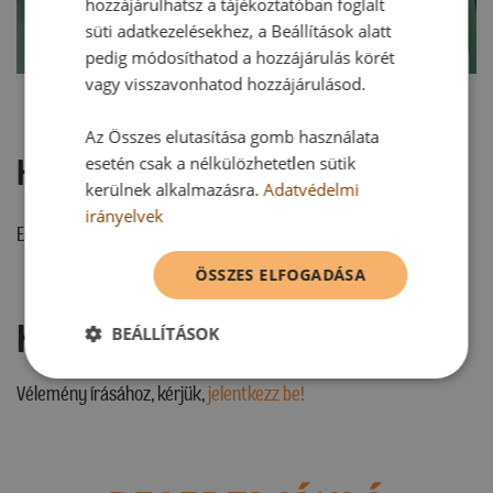
hozzájárulhatsz a tájékoztatóban foglalt
süti adatkezelésekhez, a Beállítások alatt
pedig módosíthatod a hozzájárulás körét
vagy visszavonhatod hozzájárulásod.
Az Összes elutasítása gomb használata
Hozzászólások
esetén csak a nélkülözhetetlen sütik
kerülnek alkalmazásra.
Adatvédelmi
irányelvek
Ehhez a recepthez még nem érkezett hozzászólás.
ÖSSZES ELFOGADÁSA
Hozzászólás írása
BEÁLLÍTÁSOK
Vélemény írásához, kérjük,
jelentkezz be!