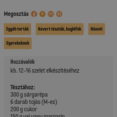
Megosztás
Egyéb torták
Kevert tészták, kuglófok
Húsvét
Gyerekeknek
Hozzávalók
kb. 12-16 szelet elkészítéséhez
Tésztához:
300 g sárgarépa
6 darab tojás (M-es)
200 g cukor
150 g vaj vagy margarin