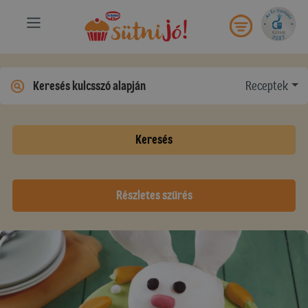
Receptek
Keresés
Részletes szűrés