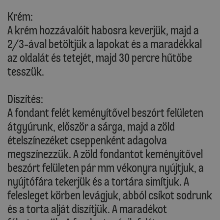
Krém:
A krém hozzávalóit habosra keverjük, majd a
2/3-ával betöltjük a lapokat és a maradékkal
az oldalát és tetejét, majd 30 percre hűtőbe
tesszük.
Díszítés:
A fondant felét keményítővel beszórt felületen
átgyúrunk, először a sárga, majd a zöld
ételszínezéket cseppenként adagolva
megszínezzük. A zöld fondantot keményítővel
beszórt felületen pár mm vékonyra nyújtjuk, a
nyújtófára tekerjük és a tortára simítjuk. A
felesleget körben levágjuk, abból csíkot sodrunk
és a torta alját díszítjük. A maradékot