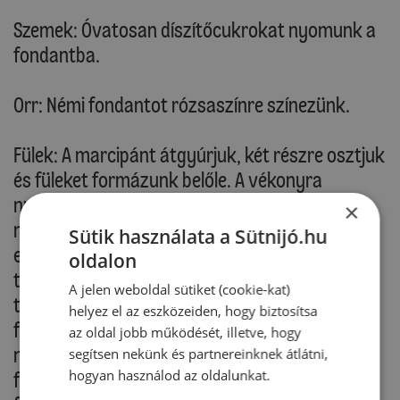
Szemek: Óvatosan díszítőcukrokat nyomunk a
fondantba.
Orr: Némi fondantot rózsaszínre színezünk.
Fülek: A marcipánt átgyúrjuk, két részre osztjuk
és füleket formázunk belőle. A vékonyra
nyújtott fehér fondanttal becsomagoljuk a
×
marcipán füleket. Óvatosan átszúrunk rajtuk
Sütik használata a Sütnijó.hu
egy-egy hurkapálcát, majd a fejbe szúrjuk. A
oldalon
torta tetejére fehér és sárga fondantból
A jelen weboldal sütiket (cookie-kat)
tojásokat, virágokat készítünk. A maradék
helyez el az eszközeiden, hogy biztosítsa
fondantot sárga és piros ételszínezékkel
az oldal jobb működését, illetve, hogy
narancssárgára színezzük, majd kis répákat
segítsen nekünk és partnereinknek átlátni,
hogyan használod az oldalunkat.
formázunk belőle. A végeikre a maradék zöld