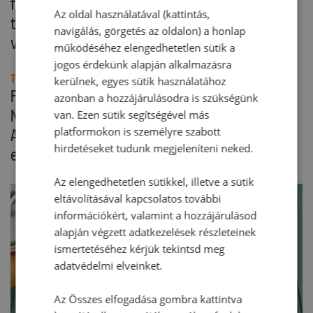
fondantból szárakat készítünk. A
Az oldal használatával (kattintás,
tappancsokat, orrot és a többi díszt kevés
navigálás, görgetés az oldalon) a honlap
vízzel a tortára illesztjük.
működéséhez elengedhetetlen sütik a
jogos érdekünk alapján alkalmazásra
Tipp:
kerülnek, egyes sütik használatához
Fogyasztás előtt távolítsa el a hurkapálcákat a
azonban a hozzájárulásodra is szükségünk
Nyuszi torta süteményből.
van. Ezen sütik segítségével más
platformokon is személyre szabott
A nyuszik és a sütemény fondant díszítéséhez
hirdetéseket tudunk megjeleníteni neked.
eltérő színű ételfestéket is használhatunk.
Az elengedhetetlen sütikkel, illetve a sütik
eltávolításával kapcsolatos további
információkért, valamint a hozzájárulásod
alapján végzett adatkezelések részleteinek
ismertetéséhez kérjük tekintsd meg
adatvédelmi elveinket.
Az Összes elfogadása gombra kattintva