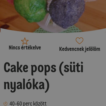
Nincs értékelve
Kedvencnek jelölöm
Cake pops (süti
nyalóka)
40-60 perc között