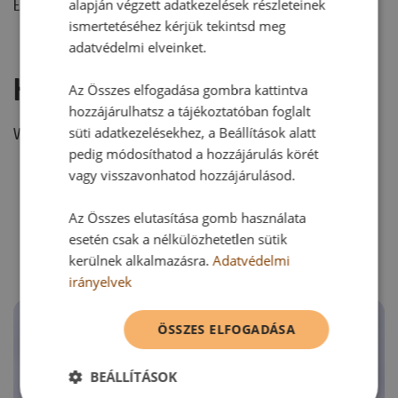
alapján végzett adatkezelések részleteinek
Ehhez a recepthez még nem érkezett hozzászólás.
ismertetéséhez kérjük tekintsd meg
adatvédelmi elveinket.
Hozzászólás írása
Az Összes elfogadása gombra kattintva
hozzájárulhatsz a tájékoztatóban foglalt
süti adatkezelésekhez, a Beállítások alatt
Vélemény írásához, kérjük,
jelentkezz be!
pedig módosíthatod a hozzájárulás körét
vagy visszavonhatod hozzájárulásod.
RECEPTAJÁNLÓ
Az Összes elutasítása gomb használata
esetén csak a nélkülözhetetlen sütik
kerülnek alkalmazásra.
Adatvédelmi
irányelvek
ÖSSZES ELFOGADÁSA
BEÁLLÍTÁSOK