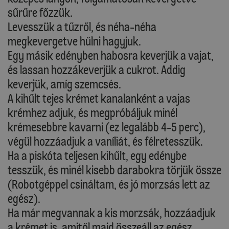
sűrűre főzzük.
Levesszük a tűzről, és néha-néha
megkevergetve hűlni hagyjuk.
Egy másik edényben habosra keverjük a vajat,
és lassan hozzákeverjük a cukrot. Addig
keverjük, amíg szemcsés.
A kihűlt tejes krémet kanalanként a vajas
krémhez adjuk, és megpróbáljuk minél
krémesebbre kavarni (ez legalább 4-5 perc),
végül hozzáadjuk a vaníliát, és félretesszük.
Ha a piskóta teljesen kihűlt, egy edénybe
tesszük, és minél kisebb darabokra törjük össze
(Robotgéppel csináltam, és jó morzsás lett az
egész).
Ha már megvannak a kis morzsák, hozzáadjuk
a krémet is, amitől majd összeáll az egész