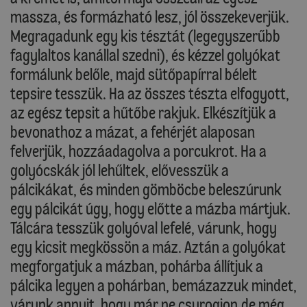
massza, és formázható lesz, jól összekeverjük.
Megragadunk egy kis tésztát (legegyszerűbb
fagylaltos kanállal szedni), és kézzel golyókat
formálunk belőle, majd sütőpapírral bélelt
tepsire tesszük. Ha az összes tészta elfogyott,
az egész tepsit a hűtőbe rakjuk. Elkészítjük a
bevonathoz a mázat, a fehérjét alaposan
felverjük, hozzáadagolva a porcukrot. Ha a
golyócskák jól lehűltek, elővesszük a
pálcikákat, és minden gömböcbe beleszúrunk
egy pálcikát úgy, hogy előtte a mázba mártjuk.
Tálcára tesszük golyóval lefelé, várunk, hogy
egy kicsit megkössön a máz. Aztán a golyókat
megforgatjuk a mázban, pohárba állítjuk a
pálcika legyen a pohárban, bemázazzuk mindet,
várunk annyit, hogy már ne csurogjon,de még