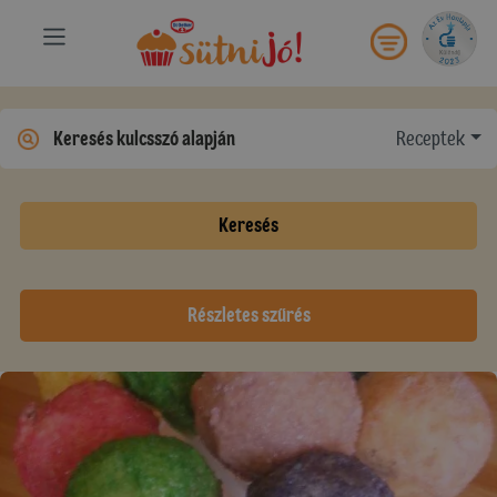
Receptek
Keresés
Részletes szűrés