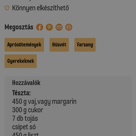
Könnyen elkészíthető
Megosztás
Aprósütemények
Húsvét
Farsang
Gyerekeknek
Hozzávalók
Tészta:
450 g vaj,vagy margarin
300 g cukor
7 db tojás
csipet só
450 g liszt