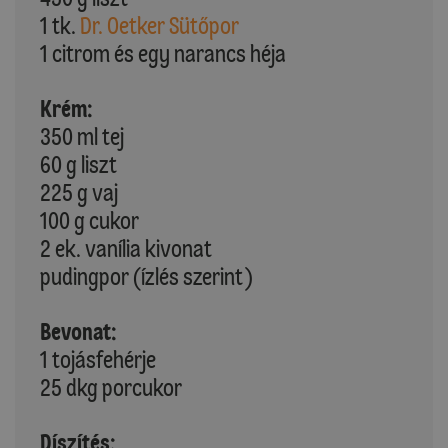
1 tk.
Dr. Oetker Sütőpor
1 citrom és egy narancs héja
Krém:
350 ml tej
60 g liszt
225 g vaj
100 g cukor
2 ek. vanília kivonat
pudingpor (ízlés szerint)
Bevonat:
1 tojásfehérje
25 dkg porcukor
Díszítés: