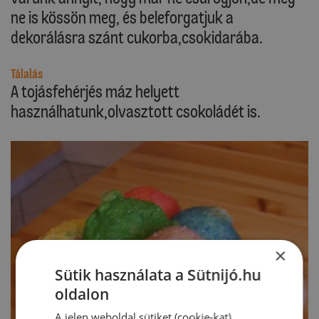
ne is kössön meg, és beleforgatjuk a
dekorálásra szánt cukorba,csokidarába.
Tálalás
A tojásfehérjés máz helyett
használhatunk,olvasztott csokoládét is.
×
Sütik használata a Sütnijó.hu
oldalon
A jelen weboldal sütiket (cookie-kat)