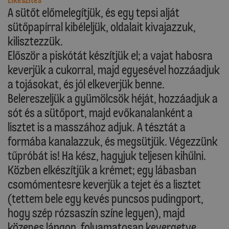
Elkészítés
A sütőt előmelegítjük, és egy tepsi alját
sütőpapírral kibéleljük, oldalait kivajazzuk,
kilisztezzük.
Először a piskótát készítjük el; a vajat habosra
keverjük a cukorral, majd egyesével hozzáadjuk
a tojásokat, és jól elkeverjük benne.
Belereszeljük a gyümölcsök héját, hozzáadjuk a
sót és a sütőport, majd evőkanalanként a
lisztet is a masszához adjuk. A tésztát a
formába kanalazzuk, és megsütjük. Végezzünk
tűpróbát is! Ha kész, hagyjuk teljesen kihűlni.
Közben elkészítjük a krémet; egy lábasban
csomómentesre keverjük a tejet és a lisztet
(tettem bele egy kevés puncsos pudingport,
hogy szép rózsaszín színe legyen), majd
közepes lángon, folyamatosan kevergetve