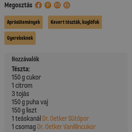
Megosztás
Aprósütemények
Kevert tészták, kuglófok
Gyerekeknek
Hozzávalók
Tészta:
150 g cukor
1 citrom
3 tojás
150 g puha vaj
150 g liszt
1 teáskanál
Dr. Oetker Sütőpor
1 csomag
Dr. Oetker Vanillincukor