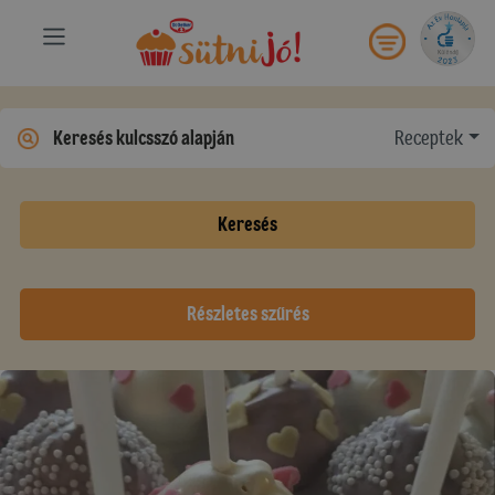
Receptek
Keresés
Részletes szűrés