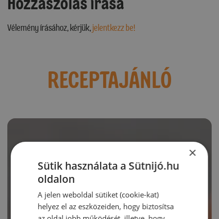
Hozzászólás írása
Vélemény írásához, kérjük,
jelentkezz be!
RECEPTAJÁNLÓ
×
Sütik használata a Sütnijó.hu
oldalon
A jelen weboldal sütiket (cookie-kat)
helyez el az eszközeiden, hogy biztosítsa
az oldal jobb működését, illetve, hogy