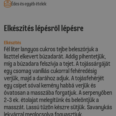
Édes és egyéb ételek
Elkészítés lépésről lépésre
Elkészítés
Fél liter langyos cukros tejbe beleszórjuk a
liszttel elkevert búzadarát. Addig pihentetjük,
míg a búzadara felszívja a tejet. A tojássárgáját
egy csomag vaníliás cukorral fehéredésig
verjük, majd a darához adjuk. A tojásfehérjét
egy csipet sóval kemény habbá verjük és
óvatosan a masszába forgatjuk. A serpenyőben
2-3 ek. étolajat melegítünk és beleöntjük a
masszát. Lassú tűzön készre sütjük. Savanykás
lekvárral meglocsolva fogyasztjuk.