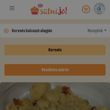
Receptek
Keresés
Részletes szűrés