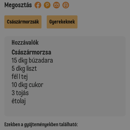
Megosztás
Császármorzsák
Gyerekeknek
Hozzávalók
Császármorzsa
15 dkg búzadara
5 dkg liszt
fél l tej
10 dkg cukor
3 tojás
étolaj
Ezekben a gyűjteményekben található: