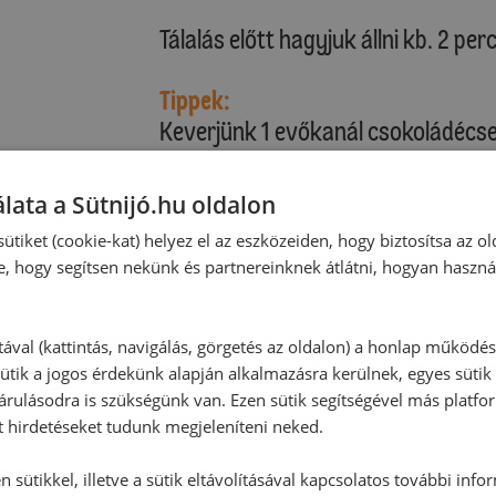
Tálalás előtt hagyjuk állni kb. 2 pe
Tippek:
Keverjünk 1 evőkanál csokoládécse
A csokoládés bögrés süteményt mel
Ízlés szerint szórjuk meg porcukorr
lata a Sütnijó.hu oldalon
ütiket (cookie-kat) helyez el az eszközeiden, hogy biztosítsa az ol
e, hogy segítsen nekünk és partnereinknek átlátni, hogyan haszná
tával (kattintás, navigálás, görgetés az oldalon) a honlap működé
ütik a jogos érdekünk alapján alkalmazásra kerülnek, egyes sütik
rulásodra is szükségünk van. Ezen sütik segítségével más platfo
t hirdetéseket tudunk megjeleníteni neked.
 sütikkel, illetve a sütik eltávolításával kapcsolatos további info