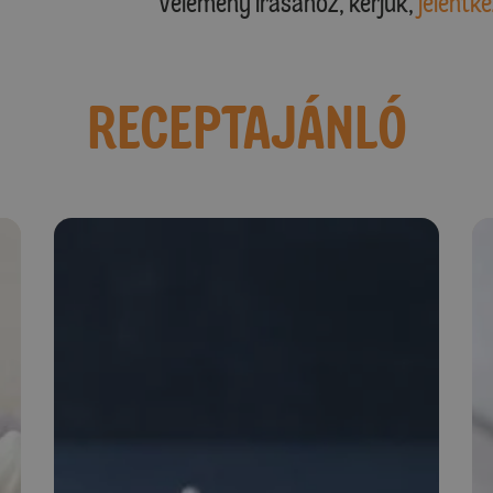
Vélemény írásához, kérjük,
jelentke
RECEPTAJÁNLÓ