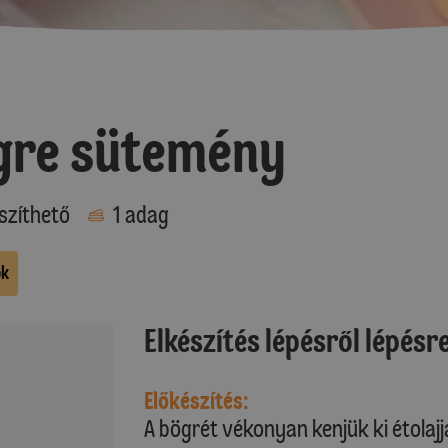
gre sütemény
szíthető
1 adag
ok
Elkészítés lépésről lépésr
Előkészítés:
A bögrét vékonyan kenjük ki étolajja