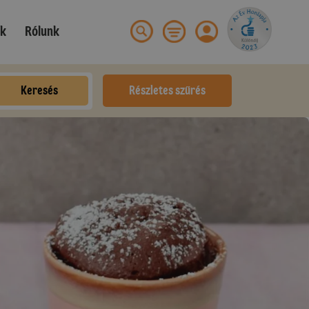
ek
Rólunk
Keresés
Részletes szűrés