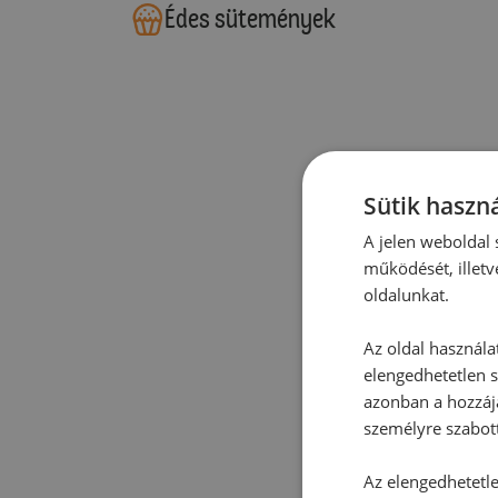
Édes sütemények
Sütik haszná
A jelen weboldal s
működését, illetv
oldalunkat.
Az oldal használa
elengedhetetlen s
azonban a hozzájá
személyre szabot
Az elengedhetetlen