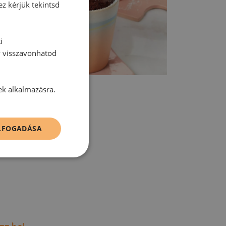
ez kérjük tekintsd
i
y visszavonhatod
ek alkalmazásra.
ELFOGADÁSA
tt hozzászólás.