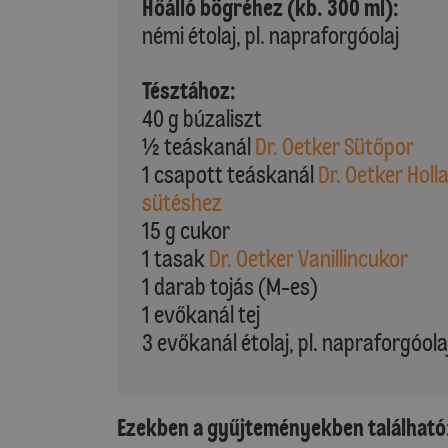
Hőálló bögréhez (kb. 300 ml):
némi étolaj, pl. napraforgóolaj
Tésztához:
40 g búzaliszt
½ teáskanál
Dr. Oetker Sütőpor
1 csapott teáskanál
Dr. Oetker Hol
sütéshez
15 g cukor
1 tasak
Dr. Oetker Vanillincukor
1 darab tojás (M-es)
1 evőkanál tej
3 evőkanál étolaj, pl. napraforgóola
Ezekben a gyűjteményekben található