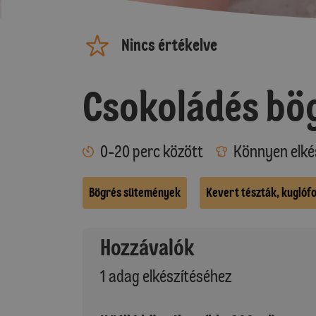
Nincs értékelve
Csokoládés bö
0-20 perc között
Könnyen elké
Bögrés sütemények
Kevert tészták, kuglóf
Hozzávalók
1 adag elkészítéséhez