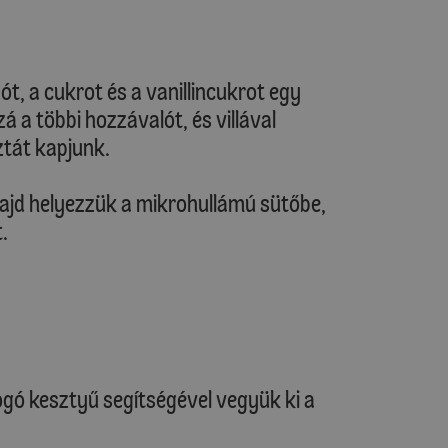
ót, a cukrot és a vanillincukrot egy
á a többi hozzávalót, és villával
ztát kapjunk.
ajd helyezzük a mikrohullámú sütőbe,
.
ogó kesztyű segítségével vegyük ki a