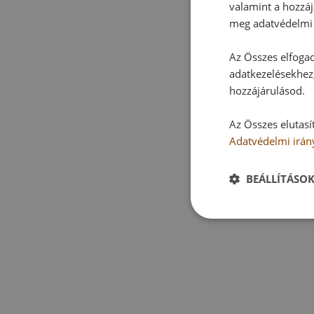
valamint a hozzáj
meg adatvédelmi 
Az Összes elfogad
adatkezelésekhez,
hozzájárulásod.
Az Összes elutasí
Adatvédelmi irán
BEÁLLÍTÁSO