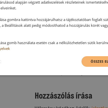
árulásod alapján végzett adatkezelések részleteinek ismertetéséh
elveinket.
ása gombra kattintva hozzájárulhatsz a tájékoztatóban foglalt süt
 a Beállítások alatt pedig módosíthatod a hozzájárulás körét vag
tása gomb használata esetén csak a nélkülözhetetlen sütik kerüln
yelvek
Hozzászólások
K
ÖSSZES 
Ehhez a recepthez még nem érkeze
Hozzászólás írása