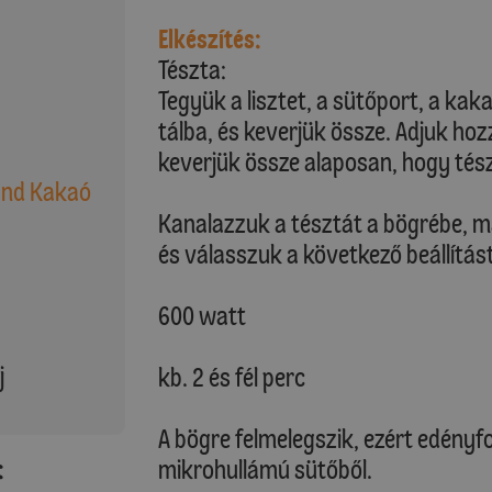
Elkészítés:
Tészta:
Tegyük a lisztet, a sütőport, a kaka
tálba, és keverjük össze. Adjuk hozz
keverjük össze alaposan, hogy tés
land Kakaó
Kanalazzuk a tésztát a bögrébe, m
és válasszuk a következő beállítást
600 watt
j
kb. 2 és fél perc
A bögre felmelegszik, ezért edényf
:
mikrohullámú sütőből.