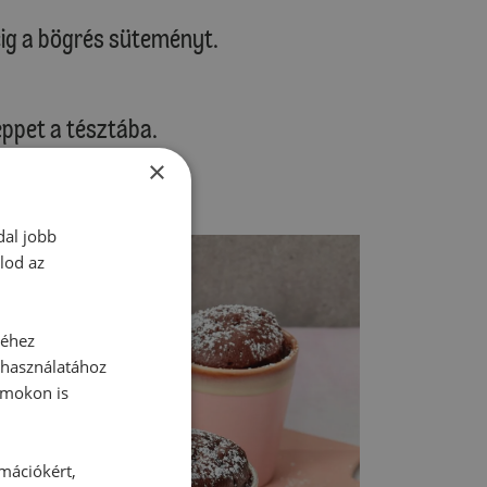
rcig a bögrés süteményt.
ppet a tésztába.
egen tálaljuk.
×
al.
dal jobb
lod az
séhez
 használatához
rmokon is
rmációkért,