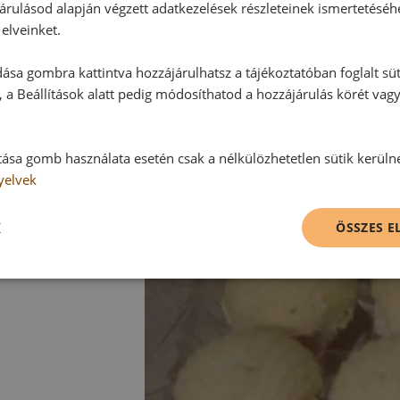
árulásod alapján végzett adatkezelések részleteinek ismertetéséh
elveinket.
ása gombra kattintva hozzájárulhatsz a tájékoztatóban foglalt süt
 a Beállítások alatt pedig módosíthatod a hozzájárulás körét vag
tása gomb használata esetén csak a nélkülözhetetlen sütik kerüln
yelvek
K
ÖSSZES 