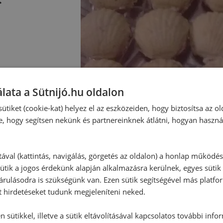
lata a Sütnijó.hu oldalon
ütiket (cookie-kat) helyez el az eszközeiden, hogy biztosítsa az ol
e, hogy segítsen nekünk és partnereinknek átlátni, hogyan haszná
tával (kattintás, navigálás, görgetés az oldalon) a honlap működé
ütik a jogos érdekünk alapján alkalmazásra kerülnek, egyes sütik
rulásodra is szükségünk van. Ezen sütik segítségével más platfo
t hirdetéseket tudunk megjeleníteni neked.
 sütikkel, illetve a sütik eltávolításával kapcsolatos további info