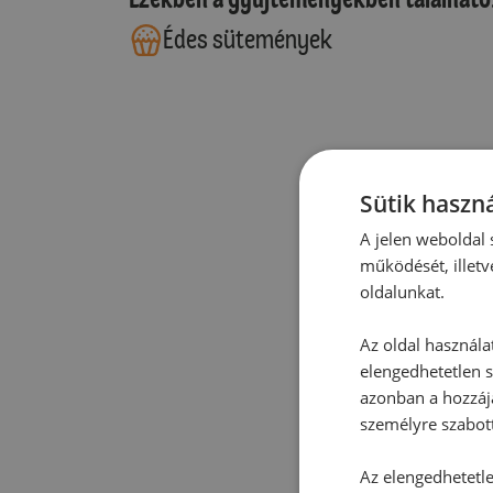
Édes sütemények
Sütik haszná
A jelen weboldal s
működését, illetv
oldalunkat.
Az oldal használa
elengedhetetlen s
azonban a hozzájá
személyre szabot
Az elengedhetetlen