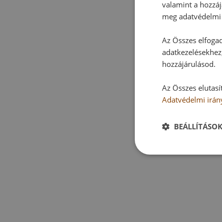
valamint a hozzáj
meg adatvédelmi 
Az Összes elfogad
adatkezelésekhez,
hozzájárulásod.
Az Összes elutasí
Adatvédelmi irán
BEÁLLÍTÁSO