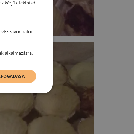
ez kérjük tekintsd
i
y visszavonhatod
ek alkalmazásra.
ELFOGADÁSA