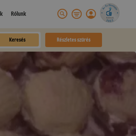
ek
Rólunk
Keresés
Részletes szűrés