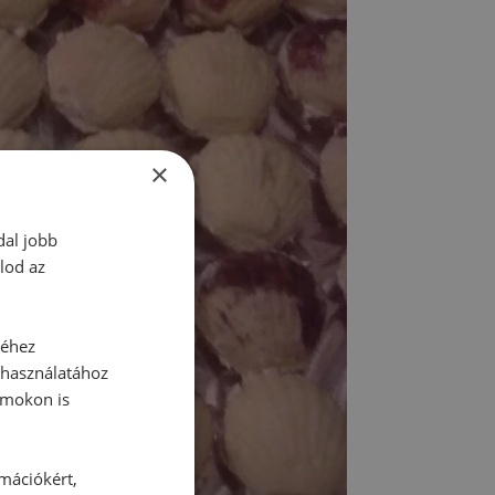
×
dal jobb
lod az
séhez
 használatához
rmokon is
rmációkért,