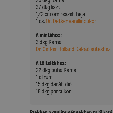
37 dkg liszt
1/2 citrom reszelt héja
1 cs.
Dr. Oetker Vanillincukor
A mintához:
3 dkg Rama
Dr. Oetker Holland Kakaó sütéshez
A töltelékhez:
22 dkg puha Rama
1 dl rum
15 dkg darált dió
18 dkg porcukor
Ezekben a gyűjteményekben található