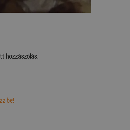
tt hozzászólás.
zz be!