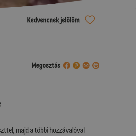
Kedvencnek jelölöm
Megosztás
e
szttel, majd a többi hozzávalóval