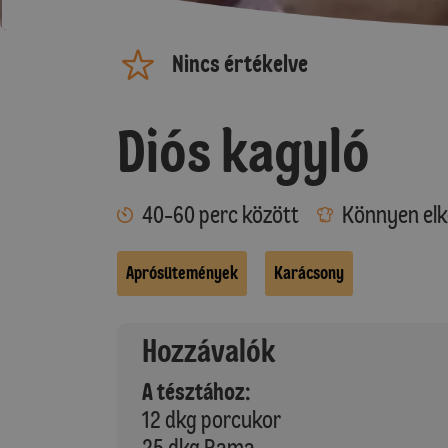
Nincs értékelve
Diós kagyló
40-60 perc között
Könnyen elk
Aprósütemények
Karácsony
Hozzávalók
A tésztához:
12 dkg porcukor
25 dkg Rama