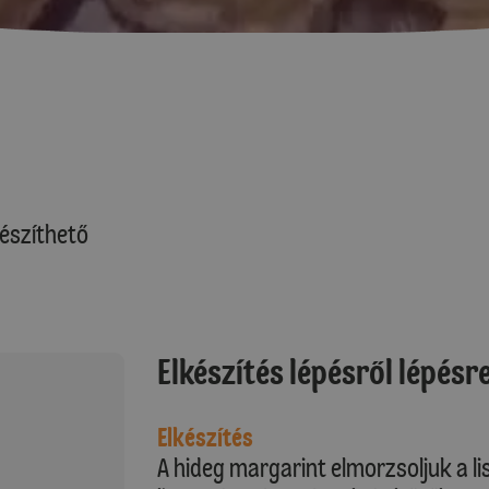
észíthető
Elkészítés lépésről lépésr
Elkészítés
A hideg margarint elmorzsoljuk a li