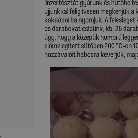
linzertésztát gyúrunk és hűtőbe te
ujjunkkal félig ívesen megkenjük a
kakaóporba nyomjuk. A felesleget ki
os darabokat csípünk, kb. 25 dar
úgy, hogy a közepük homorú legyen
előmelegített sütőben 200 °C-on 10-
hozzávalóit habosra keverjük, majd 
: