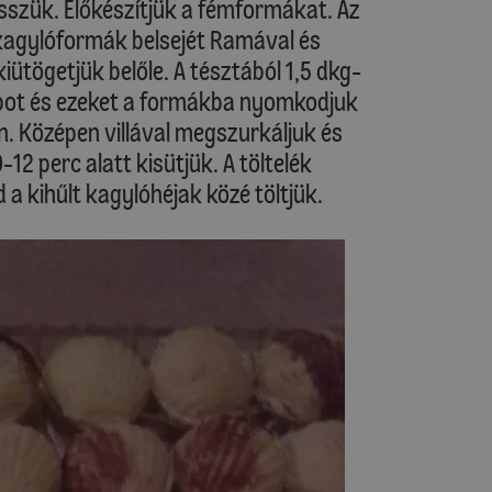
sszük. Előkészítjük a fémformákat. Az
 kagylóformák belsejét Ramával és
ütögetjük belőle. A tésztából 1,5 dkg-
abot és ezeket a formákba nyomkodjuk
. Középen villával megszurkáljuk és
12 perc alatt kisütjük. A töltelék
a kihűlt kagylóhéjak közé töltjük.