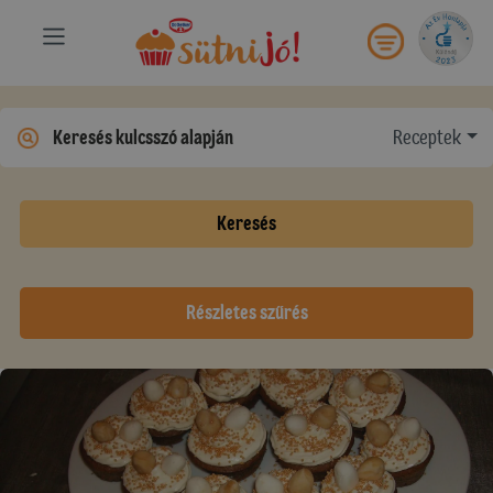
Receptek
Keresés
Részletes szűrés