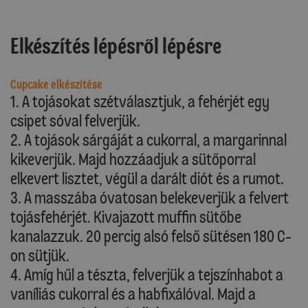
Elkészítés lépésről lépésre
Cupcake elkészítése
1. A tojásokat szétválasztjuk, a fehérjét egy
csipet sóval felverjük.
2. A tojások sárgáját a cukorral, a margarinnal
kikeverjük. Majd hozzáadjuk a sütőporral
elkevert lisztet, végül a darált diót és a rumot.
3. A masszába óvatosan belekeverjük a felvert
tojásfehérjét. Kivajazott muffin sütőbe
kanalazzuk. 20 percig alsó felső sütésen 180 C-
on sütjük.
4. Amíg hűl a tészta, felverjük a tejszínhabot a
vaníliás cukorral és a habfixálóval. Majd a