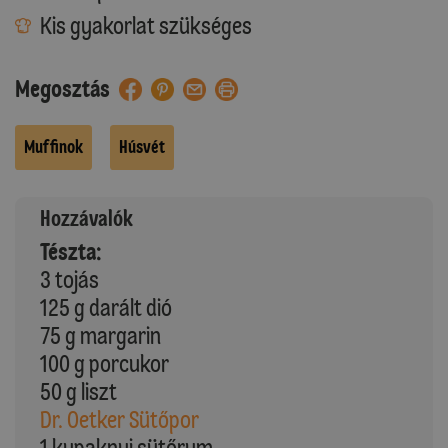
Kis gyakorlat szükséges
Megosztás
Muffinok
Húsvét
Hozzávalók
Tészta:
3 tojás
125 g darált dió
75 g margarin
100 g porcukor
50 g liszt
Dr. Oetker Sütőpor
1 kupaknyi sütőrum