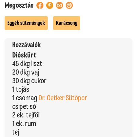
Megosztás
Egyéb sütemények
Karácsony
Hozzávalók
Dióskürt
45 dkg liszt
20 dkg vaj
30 dkg cukor
1 tojás
1 csomag
Dr. Oetker Sütőpor
csipet só
2 ek. tejföl
1 ek. rum
tej