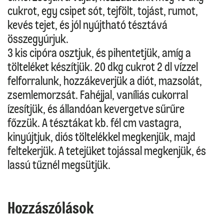
cukrot, egy csipet sót, tejfölt, tojást, rumot,
kevés tejet, és jól nyújtható tésztává
összegyúrjuk.
3 kis cipóra osztjuk, és pihentetjük, amíg a
tölteléket készítjük. 20 dkg cukrot 2 dl vízzel
felforralunk, hozzákeverjük a diót, mazsolát,
zsemlemorzsát. Fahéjjal, vaníliás cukorral
ízesítjük, és állandóan kevergetve sűrűre
főzzük. A tésztákat kb. fél cm vastagra,
kinyújtjuk, diós töltelékkel megkenjük, majd
feltekerjük. A tetejüket tojással megkenjük, és
lassú tűznél megsütjük.
Hozzászólások