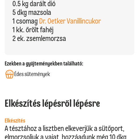
0.5 kg darált dió
5 dkg mazsola
1 csomag
Dr. Oetker Vanillincukor
1 kk. őrölt fahéj
2 ek. zsemlemorzsa
Ezekben a gyűjteményekben található:
Édes sütemények
Elkészítés lépésről lépésre
Elkészítés
A tésztához a lisztben elkeverjük a sütőport,
elmorzsoljuk a vajat, hozzáadunk még 10 dkg