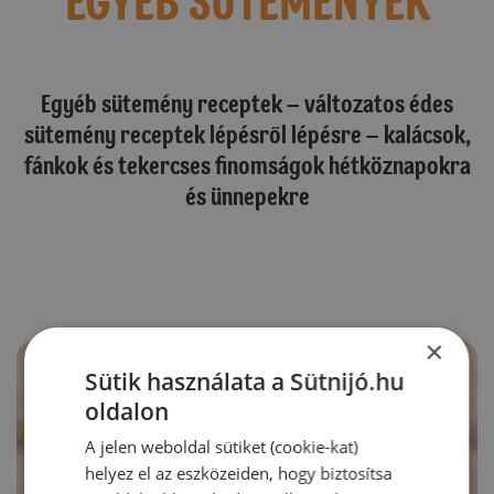
EGYÉB SÜTEMÉNYEK
Egyéb sütemény receptek – változatos édes
sütemény receptek lépésről lépésre – kalácsok,
fánkok és tekercses finomságok hétköznapokra
és ünnepekre
×
Sütik használata a Sütnijó.hu
oldalon
A jelen weboldal sütiket (cookie-kat)
helyez el az eszközeiden, hogy biztosítsa