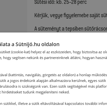
Sütési idő: kb. 25-28 perc
Kérjük, vegye figyelemebe saját süt
A süteményt a tepsiben sütőrácson
A meggylekvárt közepes méretű edén
főzzük. Az edény ne legyen túl kic
lata a Sütnijó.hu oldalon
erősen habzik. A krémet kicsit hűl
ütiket (cookie-kat) helyez el az eszközeiden, hogy biztosítsa az ol
a süteményen, és hűtőszekrényben 
e, hogy segítsen nekünk és partnereinknek átlátni, hogyan haszná
Marcipános-tejszínes krém:
A marcipánmasszát durvára reszelj
tával (kattintás, navigálás, görgetés az oldalon) a honlap működé
ütik a jogos érdekünk alapján alkalmazásra kerülnek, egyes sütik
vízzel és a keserűmandula aromáva
rulásodra is szükségünk van. Ezen sütik segítségével más platfo
(habverő) selymesre keverjük. Hoz
t hirdetéseket tudunk megjeleníteni neked.
habfixálót, majd kb. 1 perc alatt s
tasak habfixálóval keményre felv
 sütikkel, illetve a sütik eltávolításával kapcsolatos további info