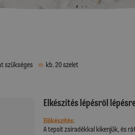
at szükséges
kb. 20 szelet
Elkészítés lépésről lépésr
Előkészítés:
A tepsit zsiradékkal kikenjük, és r