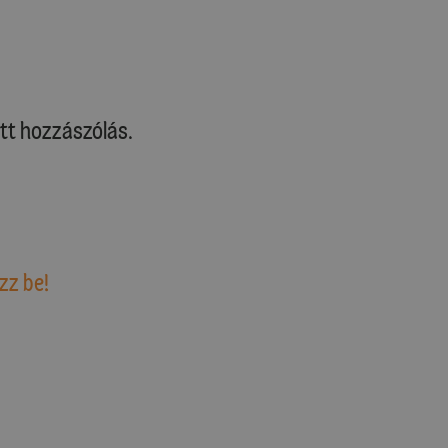
tt hozzászólás.
zz be!