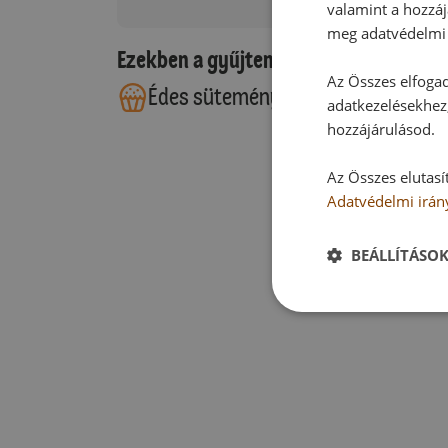
valamint a hozzáj
meg adatvédelmi 
Ezekben a gyűjteményekben található
Az Összes elfogad
Édes sütemények
adatkezelésekhez,
hozzájárulásod.
Az Összes elutasí
Adatvédelmi irán
BEÁLLÍTÁSO