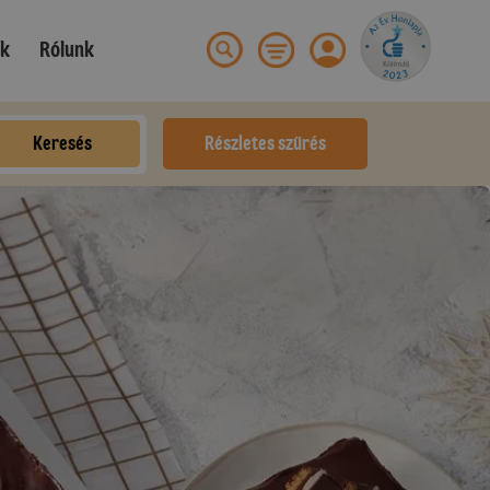
ek
Rólunk
Keresés
Részletes szűrés