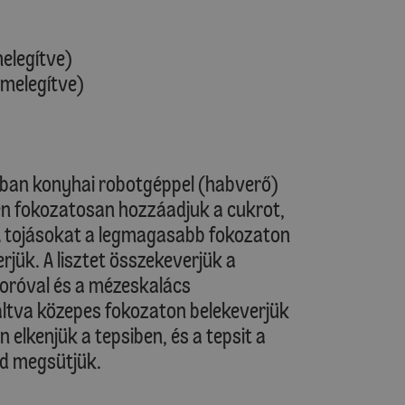
melegítve)
őmelegítve)
lban konyhai robotgéppel (habverő)
en fokozatosan hozzáadjuk a cukrot,
 tojásokat a legmagasabb fokozaton
rjük. A lisztet összekeverjük a
yoróval és a mézeskalács
váltva közepes fokozaton belekeverjük
elkenjük a tepsiben, és a tepsit a
jd megsütjük.