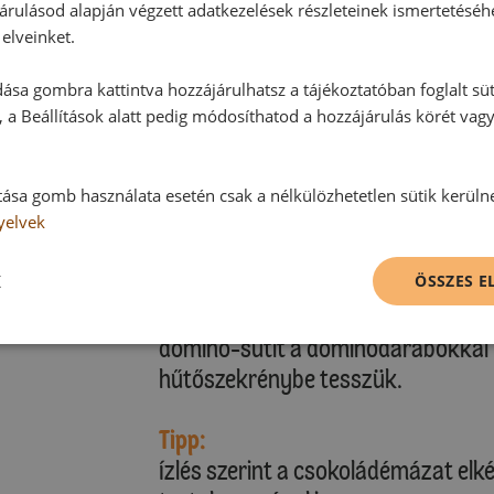
beleforgatjuk a tejszínbe. A kréme
árulásod alapján végzett adatkezelések részleteinek ismertetéséh
órára a hűtőszekrénybe tesszük.
elveinket.
:
ása gombra kattintva hozzájárulhatsz a tájékoztatóban foglalt süt
Csokimáz:
 a Beállítások alatt pedig módosíthatod a hozzájárulás körét vag
A tortabevonót a vajjal vagy marga
megolvasztjuk, és jól összekeverjük
hagyhatjuk hűlni. A mázat óvatosan 
tása gomb használata esetén csak a nélkülözhetetlen sütik kerüln
krémen.
yelvek
K
Díszítés:
ÖSSZES 
10 dominót éles késsel elfelezünk,
dominó-sütit a dominódarabokkal íz
hűtőszekrénybe tesszük.
Tipp:
Ízlés szerint a csokoládémázat elk