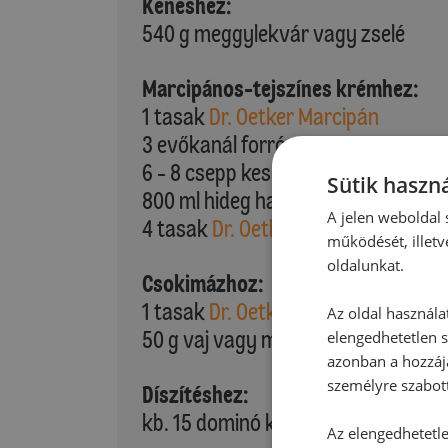
Kenéshez:
540 g meggylekvár vagy zselé
Marcipános-tejszínes krémhez:
1 tasak
Dr. Oetker Marcipán
3 evőkanál forró víz
6 - 8 csepp keserűmandula aroma
Sütik haszná
800 ml hideg habtejszín
A jelen weboldal s
4 tasak
Dr. Oetker Habfixáló
működését, illetv
oldalunkat.
Csokimázhoz:
1 tasak
Dr. Oetker Tortabevonó ét
Az oldal használa
50 g vaj vagy margarin
elengedhetetlen s
azonban a hozzájá
személyre szabot
Díszítéshez:
kb. 15 dominó kocka desszert
Az elengedhetetlen