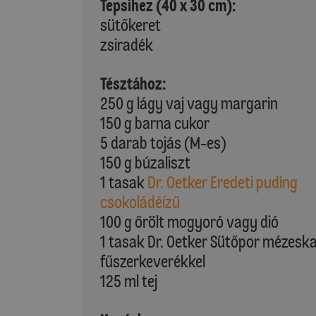
Tepsihez (40 x 30 cm):
sütőkeret
zsiradék
Tésztához:
250 g lágy vaj vagy margarin
150 g barna cukor
5 darab tojás (M-es)
150 g búzaliszt
1 tasak
Dr. Oetker Eredeti puding
csokoládéízű
100 g őrölt mogyoró vagy dió
1 tasak Dr. Oetker Sütőpor mézesk
fűszerkeverékkel
125 ml tej