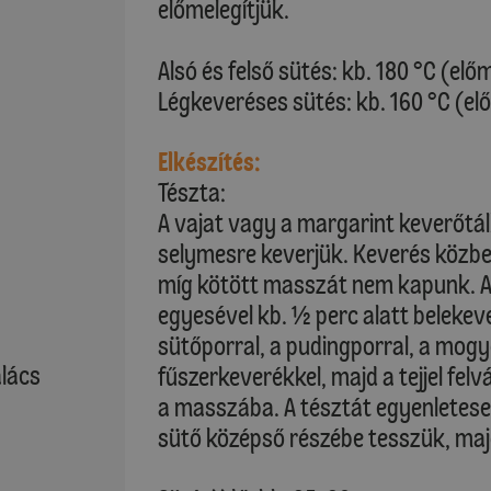
előmelegítjük.
Alsó és felső sütés: kb. 180 °C (elő
Légkeveréses sütés: kb. 160 °C (el
Elkészítés:
Tészta:
A vajat vagy a margarint keverőtá
selymesre keverjük. Keverés közb
míg kötött masszát nem kapunk. A
egyesével kb. ½ perc alatt belekeve
sütőporral, a pudingporral, a mog
alács
fűszerkeverékkel, majd a tejjel fel
a masszába. A tésztát egyenletesen 
sütő középső részébe tesszük, ma