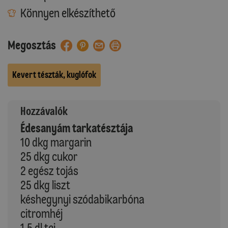
Könnyen elkészíthető
Megosztás
Kevert tészták, kuglófok
Hozzávalók
Édesanyám tarkatésztája
10 dkg margarin
25 dkg cukor
2 egész tojás
25 dkg liszt
késhegynyi szódabikarbóna
citromhéj
1,5 dl tej