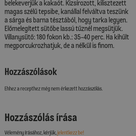
belekeverjük a kakaót. Kizsírozott, kilisztezett
magas szélű tepsibe, kanállal felváltva teszünk
a sárga és barna tésztából, hogy tarka legyen.
Előmelegített sütőbe lassú tűznél megsütjük.
Villanysütő: 180 fokon kb.: 35-40 perc. Ha kihűlt
megporcukrozhatjuk, de a nélkül is finom.
Hozzászólások
Ehhez a recepthez még nem érkezett hozzászólás.
Hozzászólás írása
Vélemény írásához, kérjük,
jelentkezz be!