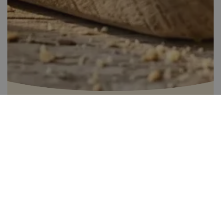
Almás csemege
40-60 perc között
0
Könnyen elkészíthető