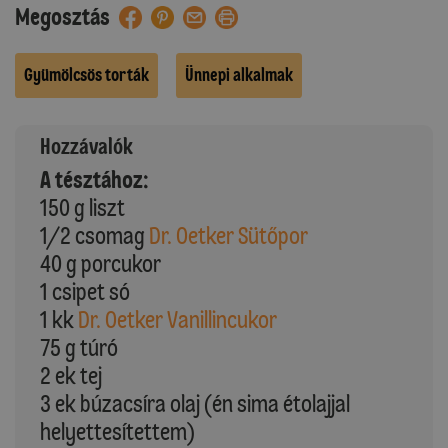
Megosztás
Gyümölcsös torták
Ünnepi alkalmak
Hozzávalók
A tésztához:
150 g liszt
1/2 csomag
Dr. Oetker Sütőpor
40 g porcukor
1 csipet só
1 kk
Dr. Oetker Vanillincukor
75 g túró
2 ek tej
3 ek búzacsíra olaj (én sima étolajjal
helyettesítettem)