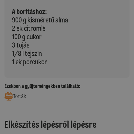
A borításhoz:
900 g kisméretű alma
2 ek citromlé
100 g cukor
3 tojás
1/8 l tejszín
1 ek porcukor
Ezekben a gyűjteményekben található:
Torták
Elkészítés lépésről lépésre