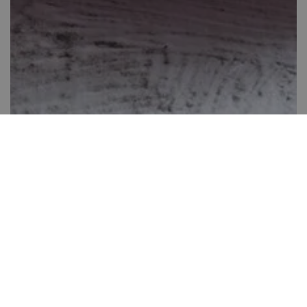
Erdei gyümölcsös gyümölcstorta