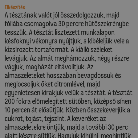
Elkészítés
A tésztának valót jól összedolgozzuk, majd
fóliába csomagolva 30 percre hűtőszekrénybe
tesszük. A tésztát lisztezett munkalapon
késfoknyi vékonyra nyújtjuk, s kibéleljük vele a
kizsírozott tortaformát. A kiálló széleket
levágjuk. Az almát meghámozzuk, négy részre
vágjuk, magházát eltávolítjuk. Az
almaszeleteket hosszában bevagdossuk és
meglocsoljuk őket citromlével, majd
egyenletesen kirakjuk velük a tésztát. A tésztát
200 fokra előmelegített sütőben, középső sínen
10 percen át elősütjük. Közben összekeverjük a
cukrot, tojást, tejszínt. A keveréket az
almaszeletekre öntjük, majd a további 30 perc
alatt készre sütjük. Hagyjuk kihűlni, meghintjük