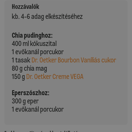
Hozzávalók
kb. 4-6 adag elkészítéséhez
Chia pudinghoz:
400 ml kókuszital
1 evőkanál porcukor
1 tasak
Dr. Oetker Bourbon Vaníliás cukor
80 g chia mag
150 g
Dr. Oetker Creme VEGA
Eperszószhoz:
300 g eper
1 evőkanál porcukor