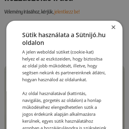
Vélemény írásához, kérjük,
jelentkezz be!
×
Sütik használata a Sütnijó.hu
RECEPTAJÁNLÓ
oldalon
A jelen weboldal sütiket (cookie-kat)
helyez el az eszközeiden, hogy biztosítsa
az oldal jobb működését, illetve, hogy
segítsen nekünk és partnereinknek átlátni,
hogyan használod az oldalunkat.
Az oldal használatával (kattintás,
navigálás, görgetés az oldalon) a honlap
működéséhez elengedhetetlen sütik a
jogos érdekünk alapján alkalmazásra
kerülnek, egyes sütik használatához
azonban a hozzájárulásodra is szükségünk