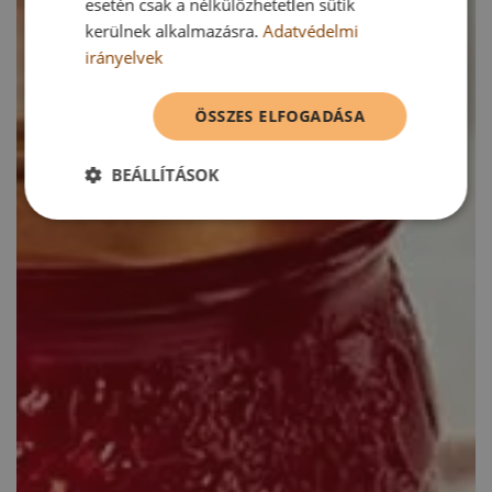
esetén csak a nélkülözhetetlen sütik
kerülnek alkalmazásra.
Adatvédelmi
irányelvek
ÖSSZES ELFOGADÁSA
BEÁLLÍTÁSOK