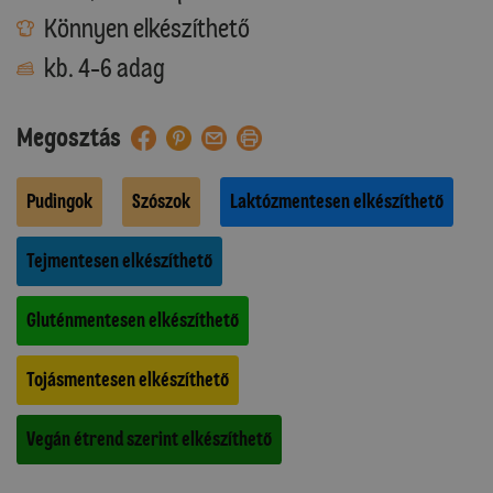
Könnyen elkészíthető
kb. 4-6 adag
Megosztás
Pudingok
Szószok
Laktózmentesen elkészíthető
Tejmentesen elkészíthető
Gluténmentesen elkészíthető
Tojásmentesen elkészíthető
Vegán étrend szerint elkészíthető