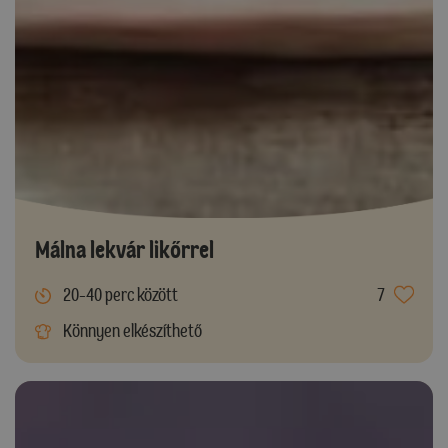
Málna lekvár likőrrel
20-40 perc között
7
Könnyen elkészíthető