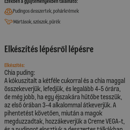
Ezekben a gyűjteményekben található:
Pudingos desszertek, pohárkrémek
Mártások, szószok, pürék
Elkészítés lépésről lépésre
Elkészítés:
Chia puding:
A kókuszitalt a kétféle cukorral és a chia maggal
összekeverjük, lefedjük, és legalább 4-5 órára,
de még jobb, ha egy éjszakára hűtőbe tesszük,
az első órában 3-4 alkalommal átkeverjük. A
pihentetést követően, miután a magok
megduzzadtak, hozzákeverjük a Creme VEGA-t,
és a pudingot elosztjuk a desszertes tálkákban.