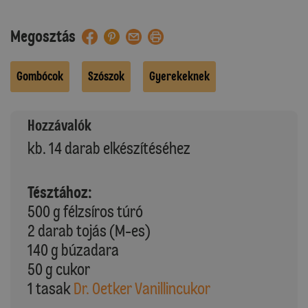
Megosztás
Gombócok
Szószok
Gyerekeknek
Hozzávalók
kb. 14 darab elkészítéséhez
Tésztához:
500 g félzsíros túró
2 darab tojás (M-es)
140 g búzadara
50 g cukor
1 tasak
Dr. Oetker Vanillincukor