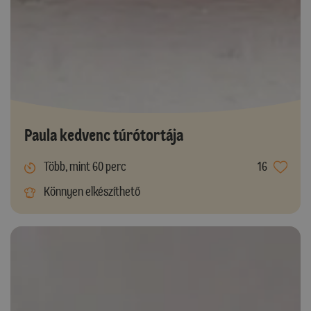
Paula kedvenc túrótortája
Több, mint 60 perc
16
Könnyen elkészíthető