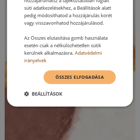
hozzájárulhatsz a tájékoztatóban foglalt
süti adatkezelésekhez, a Beállítások alatt
pedig módosíthatod a hozzájárulás körét
vagy visszavonhatod hozzájárulásod.
Az Összes elutasítása gomb használata
esetén csak a nélkülözhetetlen sütik
kerülnek alkalmazásra.
Adatvédelmi
irányelvek
ÖSSZES ELFOGADÁSA
BEÁLLÍTÁSOK