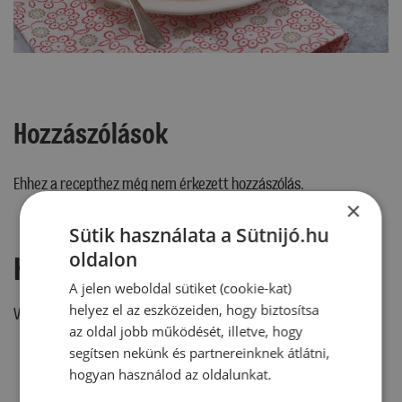
Hozzászólások
Ehhez a recepthez még nem érkezett hozzászólás.
×
Sütik használata a Sütnijó.hu
oldalon
Hozzászólás írása
A jelen weboldal sütiket (cookie-kat)
helyez el az eszközeiden, hogy biztosítsa
Vélemény írásához, kérjük,
jelentkezz be!
az oldal jobb működését, illetve, hogy
segítsen nekünk és partnereinknek átlátni,
hogyan használod az oldalunkat.