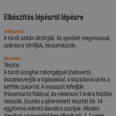
Elkészítés lépésről lépésre
Előkészítés:
A túrót szitán áttörjük. Az epreket megmossuk,
szárazra töröljük, kicsumázzuk.
Elkészítés:
Tészta:
A túrót konyhai robotgéppel (habverő)
összekeverjük a tojásokkal, a búzadarával és a
kétféle cukorral. A masszát lefedjük
frissentartó fóliával, és minimum 1 órára hűtőbe
tesszük. Ezután a pihentetett tésztát kb. 14
egyforma méretű darabra osztjuk. Minden
darabot a tenyerünkben ellapítunk, 1-1 szem