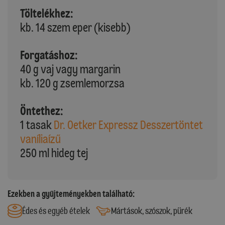
Töltelékhez:
kb. 14 szem eper (kisebb)
Forgatáshoz:
40 g vaj vagy margarin
kb. 120 g zsemlemorzsa
Öntethez:
1 tasak
Dr. Oetker Expressz Desszertöntet
vaníliaízű
250 ml hideg tej
Ezekben a gyűjteményekben található:
Édes és egyéb ételek
Mártások, szószok, pürék