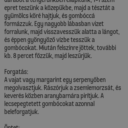
epret teszünk a közepükbe, majd a tésztát a
gyümölcs köré hajtjuk, és gombóccá
formázzuk. Egy nagyobb lábasban vizet
forralunk, majd visszavesszük alatta a lángot,
és éppen gyöngyöző vízbe tesszük a
gombócokat. Miután felszínre jöttek, további
kb. 8 percet főzzük, majd leszűrjük.
Forgatás:
A vajat vagy margarint egy serpenyőben
megolvasztjuk. Rászórjuk a zsemlemorzsát, és
keverés közben aranybarnára pirítjuk. A
lecsepegtetett gombócokat azonnal
beleforgatjuk.
Öntet: