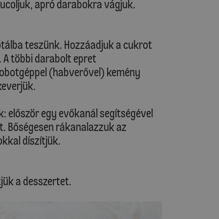
ucoljuk, apró darabokra vágjuk.
őtálba teszünk. Hozzáadjuk a cukrot
. A többi darabolt epret
 robotgéppel (habverővel) kemény
keverjük.
: először egy evőkanál segítségével
et. Bőségesen rákanalazzuk az
kal díszítjük.
tjük a desszertet.