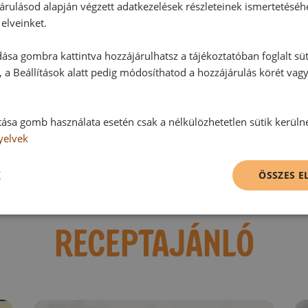
árulásod alapján végzett adatkezelések részleteinek ismertetéséh
Hozzászólások
elveinket.
ása gombra kattintva hozzájárulhatsz a tájékoztatóban foglalt süt
Ehhez a recepthez még nem érkeze
 a Beállítások alatt pedig módosíthatod a hozzájárulás körét vag
Hozzászólás írása
tása gomb használata esetén csak a nélkülözhetetlen sütik kerüln
yelvek
Vélemény írásához, kérjük,
jelentke
K
ÖSSZES 
RECEPTAJÁNLÓ