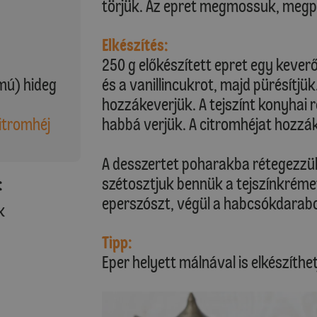
törjük. Az epret megmossuk, megp
Elkészítés:
250 g előkészített epret egy kever
mú) hideg
és a vanillincukrot, majd pürésítjük
hozzákeverjük. A tejszínt konyhai
Citromhéj
habbá verjük. A citromhéjat hozzá
A desszertet poharakba rétegezzük
szétosztjuk bennük a tejszínkrém
:
eperszószt, végül a habcsókdarabok
k
Tipp:
Eper helyett málnával is elkészíthe