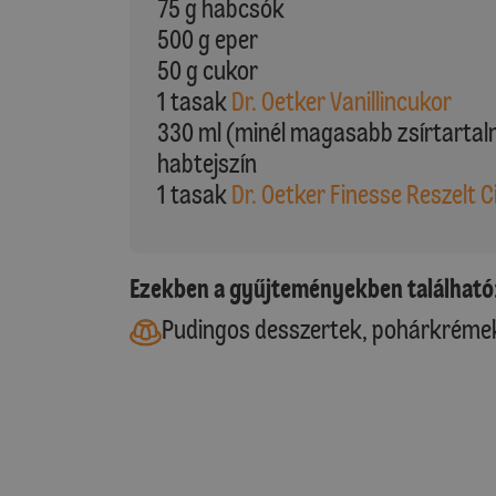
75 g habcsók
500 g eper
50 g cukor
1 tasak
Dr. Oetker Vanillincukor
330 ml (minél magasabb zsírtartal
habtejszín
1 tasak
Dr. Oetker Finesse Reszelt 
Ezekben a gyűjteményekben található
Pudingos desszertek, pohárkréme