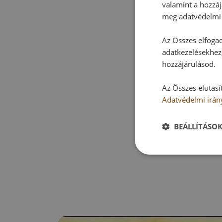
valamint a hozzáj
meg adatvédelmi 
Az Összes elfogad
adatkezelésekhez,
hozzájárulásod.
Az Összes elutasí
Adatvédelmi irán
BEÁLLÍTÁSO