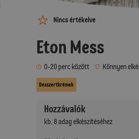
Nincs értékelve
Eton Mess
0-20 perc között
Könnyen elké
Desszertkrémek
Hozzávalók
kb. 8 adag elkészítéséhez