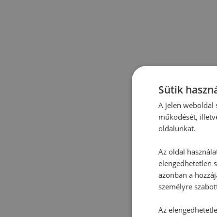
Sütik haszná
A jelen weboldal s
működését, illetv
oldalunkat.
Az oldal használa
elengedhetetlen s
azonban a hozzájá
személyre szabot
Az elengedhetetlen