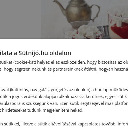
lata a Sütnijó.hu oldalon
ütiket (cookie-kat) helyez el az eszközeiden, hogy biztosítsa az ol
e, hogy segítsen nekünk és partnereinknek átlátni, hogyan haszná
tával (kattintás, navigálás, görgetés az oldalon) a honlap működé
ütik a jogos érdekünk alapján alkalmazásra kerülnek, egyes sütik
rulásodra is szükségünk van. Ezen sütik segítségével más platfo
t hirdetéseket tudunk megjeleníteni neked.
 sütikkel, illetve a sütik eltávolításával kapcsolatos további info