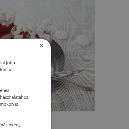
×
dal jobb
lod az
séhez
 használatához
rmokon is
rmációkért,