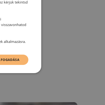
ez kérjük tekintsd
i
tt hozzászólás.
y visszavonhatod
ek alkalmazásra.
zz be!
ELFOGADÁSA