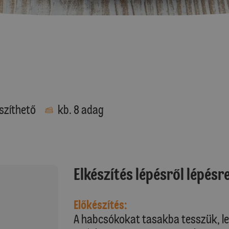
szíthető
kb. 8 adag
Elkészítés lépésről lépésr
Előkészítés:
A habcsókokat tasakba tesszük, le