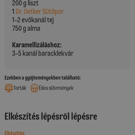
200 g liszt
1
Dr. Oetker Sütőpor
1-2 evőkanál tej
750 g alma
Karamellizáláshoz:
3-5 kanál baracklekvár
Ezekben a gyűjteményekben található:
Torták
Édes sütemények
Elkészítés lépésről lépésre
Elkészítés