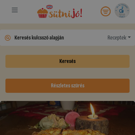
Receptek
Keresés
Részletes szűrés