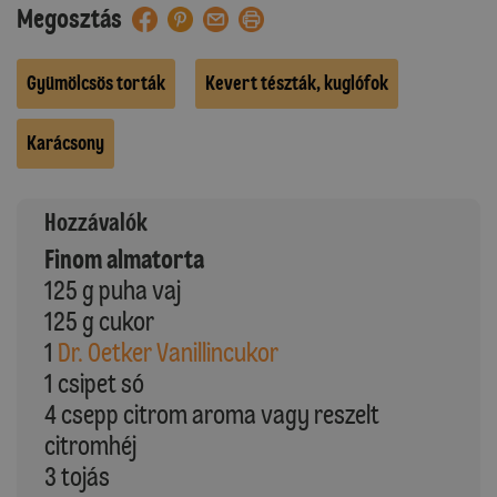
Megosztás
Gyümölcsös torták
Kevert tészták, kuglófok
Karácsony
Hozzávalók
Finom almatorta
125 g puha vaj
125 g cukor
1
Dr. Oetker Vanillincukor
1 csipet só
4 csepp citrom aroma vagy reszelt
citromhéj
3 tojás