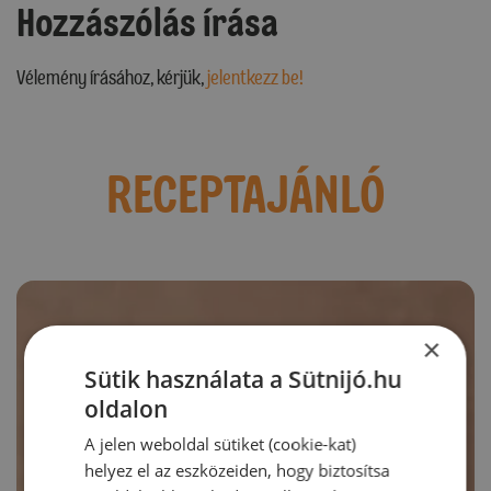
Hozzászólás írása
Vélemény írásához, kérjük,
jelentkezz be!
RECEPTAJÁNLÓ
×
Sütik használata a Sütnijó.hu
oldalon
A jelen weboldal sütiket (cookie-kat)
helyez el az eszközeiden, hogy biztosítsa