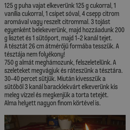
125 g puha vajat elkeverünk 125 g cukorral, 1
vanília cukorral, 1 csipet sóval, 4 csepp citrom
aromával vagy reszelt citrommal. 3 tojást
egyenként belekeverünk, majd hozzáadunk 200
g lisztet és 1 sütőport, majd 1-2 kanál tejet.
A tésztát 26 cm átmérőjű formába tesszük. A
tésztája nem folyékony!
750 g almát meghámozunk, felszeletelünk. A
szeleteket megvágjuk és ráteszünk a tésztára.
30-40 percet sütjük. Miután kivesszük a
sütőből 3 kanál baracklekvárt elkeverünk kis
meleg vízzel és megkenjük a torta tetejét.
Alma helyett nagyon finom körtével is.