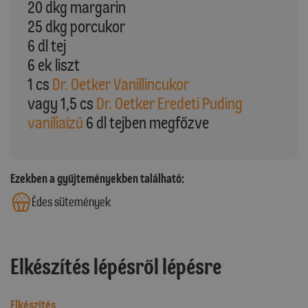
20 dkg margarin
25 dkg porcukor
6 dl tej
6 ek liszt
1 cs
Dr. Oetker Vanillincukor
vagy 1,5 cs
Dr. Oetker Eredeti Puding
vaníliaízű
6 dl tejben megfőzve
Ezekben a gyűjteményekben található:
Édes sütemények
Elkészítés lépésről lépésre
Elkészítés