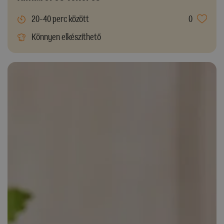
20-40 perc között
0
Könnyen elkészíthető