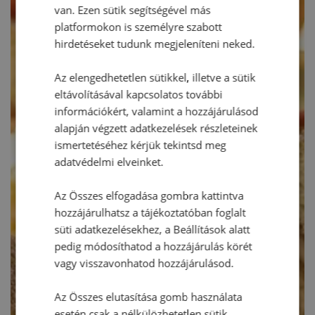
van. Ezen sütik segítségével más
platformokon is személyre szabott
hirdetéseket tudunk megjeleníteni neked.
Az elengedhetetlen sütikkel, illetve a sütik
eltávolításával kapcsolatos további
információkért, valamint a hozzájárulásod
alapján végzett adatkezelések részleteinek
ismertetéséhez kérjük tekintsd meg
adatvédelmi elveinket.
Az Összes elfogadása gombra kattintva
hozzájárulhatsz a tájékoztatóban foglalt
süti adatkezelésekhez, a Beállítások alatt
pedig módosíthatod a hozzájárulás körét
vagy visszavonhatod hozzájárulásod.
Az Összes elutasítása gomb használata
esetén csak a nélkülözhetetlen sütik