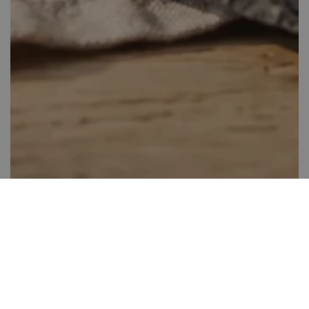
Almás tejberizs kocka
Több, mint 60 perc
0
Kis gyakorlat szükséges