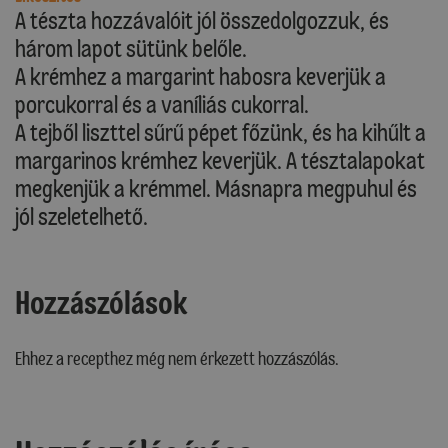
A tészta hozzávalóit jól összedolgozzuk, és
három lapot sütünk belőle.
A krémhez a margarint habosra keverjük a
porcukorral és a vaníliás cukorral.
A tejből liszttel sűrű pépet főzünk, és ha kihűlt a
margarinos krémhez keverjük. A tésztalapokat
megkenjük a krémmel. Másnapra megpuhul és
jól szeletelhető.
Hozzászólások
Ehhez a recepthez még nem érkezett hozzászólás.