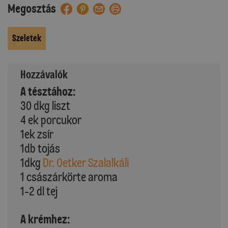
Megosztás
Szeletek
Hozzávalók
A tésztához:
30 dkg liszt
4 ek porcukor
1ek zsír
1db tojás
1dkg
Dr. Oetker Szalalkáli
1 császárkörte aroma
1-2 dl tej
A krémhez: