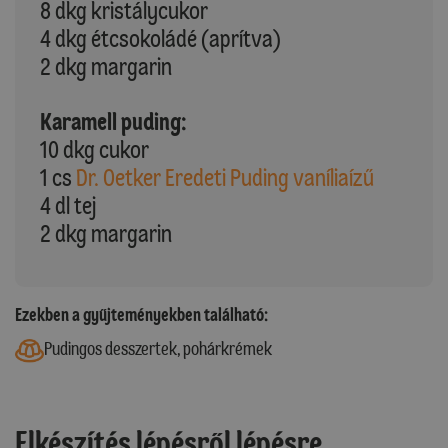
8 dkg kristálycukor
4 dkg étcsokoládé (aprítva)
2 dkg margarin
Karamell puding:
10 dkg cukor
1 cs
Dr. Oetker Eredeti Puding vaníliaízű
4 dl tej
2 dkg margarin
Ezekben a gyűjteményekben található:
Pudingos desszertek, pohárkrémek
Elkészítés lépésről lépésre