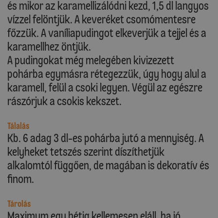
és mikor az karamellizálódni kezd, 1,5 dl langyos
vízzel felöntjük. A keveréket csomómentesre
főzzük. A vaníliapudingot elkeverjük a tejjel és a
karamellhez öntjük.
A pudingokat még melegében kivizezett
pohárba egymásra rétegezzük, úgy hogy alul a
karamell, felül a csoki legyen. Végül az egészre
rászórjuk a csokis kekszet.
Tálalás
Kb. 6 adag 3 dl-es pohárba jutó a mennyiség. A
kelyheket tetszés szerint díszíthetjük
alkalomtól függően, de magában is dekoratív és
finom.
Tárolás
Maximum egy hétig kellemesen eláll, ha jó