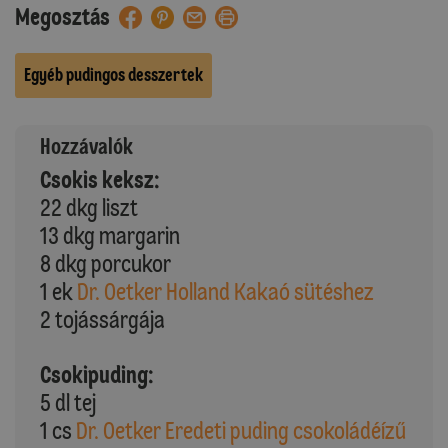
Megosztás
Egyéb pudingos desszertek
Hozzávalók
Csokis keksz:
22 dkg liszt
13 dkg margarin
8 dkg porcukor
1 ek
Dr. Oetker Holland Kakaó sütéshez
2 tojássárgája
Csokipuding:
5 dl tej
1 cs
Dr. Oetker Eredeti puding csokoládéízű