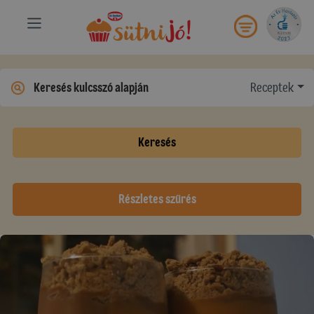
Receptek
Keresés
Részletes szűrés