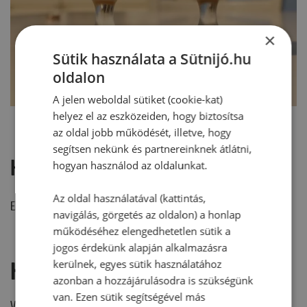
×
Sütik használata a Sütnijó.hu
oldalon
A jelen weboldal sütiket (cookie-kat)
helyez el az eszközeiden, hogy biztosítsa
az oldal jobb működését, illetve, hogy
segítsen nekünk és partnereinknek átlátni,
Hozzászólások
hogyan használod az oldalunkat.
Az oldal használatával (kattintás,
Ehhez a recepthez még nem érkezett hozzászólás.
navigálás, görgetés az oldalon) a honlap
működéséhez elengedhetetlen sütik a
jogos érdekünk alapján alkalmazásra
Hozzászólás írása
kerülnek, egyes sütik használatához
azonban a hozzájárulásodra is szükségünk
van. Ezen sütik segítségével más
Vélemény írásához, kérjük,
jelentkezz be!