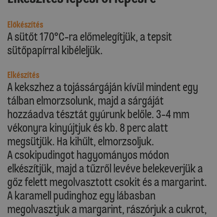
Előkészítés
A sütőt 170°C-ra előmelegítjük, a tepsit
sütőpapírral kibéleljük.
Elkészítés
A kekszhez a tojássárgáján kívül mindent egy
tálban elmorzsolunk, majd a sárgáját
hozzáadva tésztát gyúrunk belőle. 3-4 mm
vékonyra kinyújtjuk és kb. 8 perc alatt
megsütjük. Ha kihűlt, elmorzsoljuk.
A csokipudingot hagyományos módon
elkészítjük, majd a tűzről levéve belekeverjük a
gőz felett megolvasztott csokit és a margarint.
A karamell pudinghoz egy lábasban
megolvasztjuk a margarint, rászórjuk a cukrot,