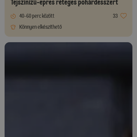
Tejszínízű-epres réteges pohárdesszert
40-60 perc között
33
Könnyen elkészíthető