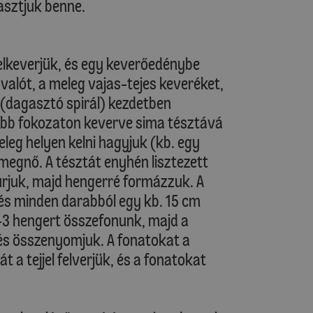
vasztjuk benne.
 elkeverjük, és egy keverőedénybe
valót, a meleg vajas-tejes keveréket,
 (dagasztó spirál) kezdetben
abb fokozaton keverve sima tésztává
leg helyen kelni hagyjuk (kb. egy
megnő. A tésztát enyhén lisztezett
rjuk, majd hengerré formázzuk. A
 és minden darabból egy kb. 15 cm
-3 hengert összefonunk, majd a
 és összenyomjuk. A fonatokat a
 a tejjel felverjük, és a fonatokat