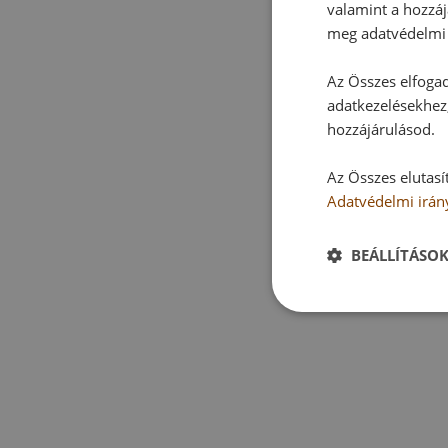
valamint a hozzáj
meg adatvédelmi 
Az Összes elfogad
adatkezelésekhez,
hozzájárulásod.
Az Összes elutasí
Adatvédelmi irán
BEÁLLÍTÁSO