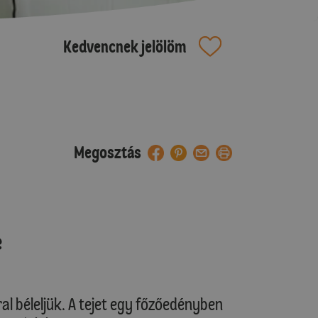
Kedvencnek jelölöm
Megosztás
e
ral béleljük. A tejet egy főzőedényben