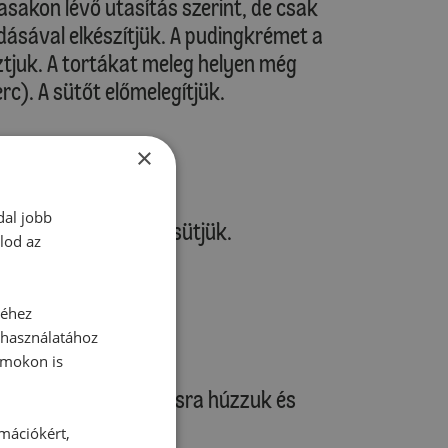
asakon lévő utasítás szerint, de csak
adásával elkészítjük. A pudingkrémet a
tjuk. A tortákat meleg helyen még
rc). A sütőt előmelegítjük.
melegítve)
×
ítve)
dal jobb
, és a süteményt megsütjük.
lod az
séhez
 használatához
je tulajdonságait!
rmokon is
írral együtt sütőrácsra húzzuk és
rmációkért,