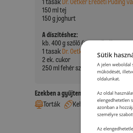
1 tasak
Dr. Oetker Eredeti Puding va
150 ml tej
150 g joghurt
A díszítéshez:
kb. 400 g szőlő (magnélküli)
1 tasak
Dr. Oetker Tortazselé színte
Sütik haszná
2 ek. cukor
A jelen weboldal s
250 ml fehér szőlőlé
működését, illetv
oldalunkat.
Ezekben a gyűjteményekben található
Az oldal használa
elengedhetetlen s
Torták
Kelt tészták
azonban a hozzájá
személyre szabot
Az elengedhetetlen