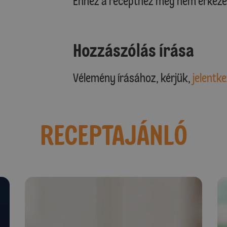
Ehhez a recepthez még nem érkeze
Hozzászólás írása
Vélemény írásához, kérjük,
jelentke
RECEPTAJÁNLÓ