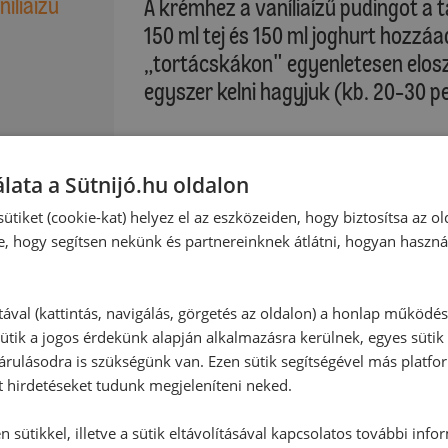
níliaízű
A krémhez a vaníliaízű pudingot a t
150 ml tej és 150 ml joghurt hozzá
„tortácskákon" egyenletesen elosz
egyszer kelni hagyjuk (kb. 20-30 pe
Alsó és felső sütés: Kb. 190°C (elő
len
Légkeveréses: Kb. 180°C (előmeleg
lata a Sütnijó.hu oldalon
ütiket (cookie-kat) helyez el az eszközeiden, hogy biztosítsa az ol
A tepsit a sütő alsó részébe toljuk
e, hogy segítsen nekünk és partnereinknek átlátni, hogyan haszná
Sütési idő: kb. 20 - 25 perc
:
tával (kattintás, navigálás, görgetés az oldalon) a honlap működé
ütik a jogos érdekünk alapján alkalmazásra kerülnek, egyes sütik
Kérjük, vegye figyelembe saját sütő
rulásodra is szükségünk van. Ezen sütik segítségével más platfo
t hirdetéseket tudunk megjeleníteni neked.
Sütés után a tortácskákat sütőpap
hagyjuk kihűlni.
 sütikkel, illetve a sütik eltávolításával kapcsolatos további info