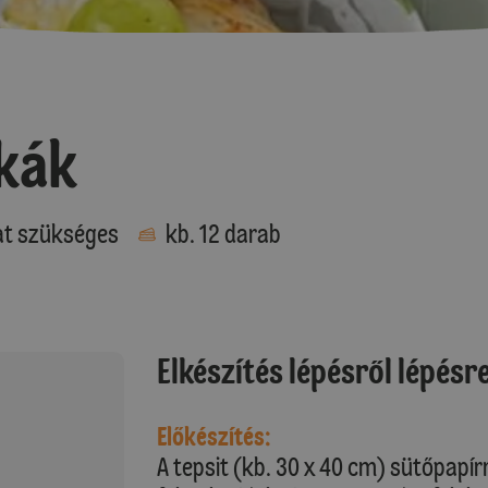
skák
at szükséges
kb. 12 darab
Elkészítés lépésről lépésr
Előkészítés:
A tepsit (kb. 30 x 40 cm) sütőpapír