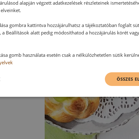
árulásod alapján végzett adatkezelések részleteinek ismertetéséh
A szőlőszemeket megmossuk, és a t
elveinket.
a tasakon lévő utasítás szerint a 
ása gombra kattintva hozzájárulhatsz a tájékoztatóban foglalt süt
elkészítjük, a szőlőre csurgatjuk é
 a Beállítások alatt pedig módosíthatod a hozzájárulás körét vag
Tipp:
A süteményt tejszínhabbal is kínálh
tása gomb használata esetén csak a nélkülözhetetlen sütik kerüln
elkészíthetünk.
yelvek
K
ÖSSZES 