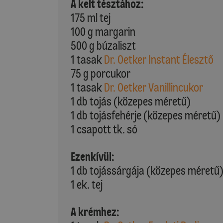
A kelt tésztához:
175 ml tej
100 g margarin
500 g búzaliszt
1 tasak
Dr. Oetker Instant Élesztő
75 g porcukor
1 tasak
Dr. Oetker Vanillincukor
1 db tojás (közepes méretű)
1 db tojásfehérje (közepes méretű)
1 csapott tk. só
Ezenkívül:
1 db tojássárgája (közepes méretű
1 ek. tej
A krémhez: