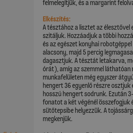
felmelegítjük, és a margarint felol
Elkészítés:
A tésztához a lisztet az élesztővel
szitáljuk. Hozzáadjuk a többi hozzá
és az egészet konyhai robotgéppel
alacsony, majd 5 percig legmagas
dagasztjuk. A tésztát letakarva, me
órát), amíg az szemmel láthatóan 
munkafelületen még egyszer átgyú
hengert 36 egyenlő részre osztjuk
hosszú hengert sodrunk. Ezután 3
)
fonatot a két végénél összefogjuk
sütőtepsibe helyezzük. A tojássárgát
megkenjük.