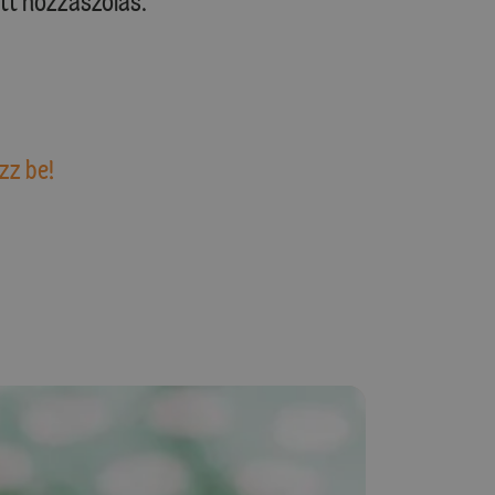
tt hozzászólás.
zz be!