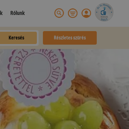
ek
Rólunk
Keresés
Részletes szűrés