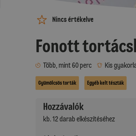
Nincs értékelve
Fonott tortác
Több, mint 60 perc
Kis gyakorl
Gyümölcsös torták
Egyéb kelt tészták
Hozzávalók
kb. 12 darab elkészítéséhez