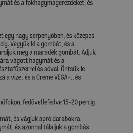
ymát és a fokhagymagerezdeket, és
lét egy nagy serpenyőben, és közepes
cig. Vegyük ki a gombát, és a
roljuk meg a maradék gombát. Adjuk
kára vágott hagymát és a
ztafűszerrel és sóval. Öntsük le
zá a vizet és a Creme VEGA-t, és
hőfokon, fedővel lefedve 15-20 percig
át, és vágjuk apró darabokra.
ymát, és azonnal tálaljuk a gombás