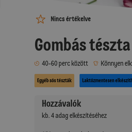
Nincs értékelve
Gombás tészta
40-60 perc között
Könnyen elk
Egyéb sós tészták
Laktózmentesen elkészít
Hozzávalók
kb. 4 adag elkészítéséhez