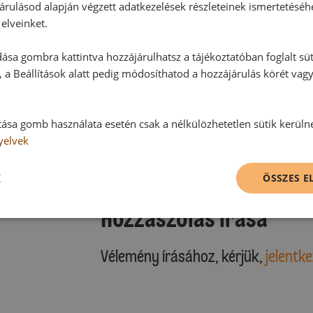
árulásod alapján végzett adatkezelések részleteinek ismertetéséh
elveinket.
ása gombra kattintva hozzájárulhatsz a tájékoztatóban foglalt süt
 a Beállítások alatt pedig módosíthatod a hozzájárulás körét vag
Hozzászólások
tása gomb használata esetén csak a nélkülözhetetlen sütik kerüln
yelvek
Ehhez a recepthez még nem érkeze
K
ÖSSZES 
Hozzászólás írása
Vélemény írásához, kérjük,
jelentke