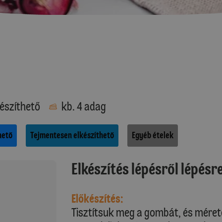
észíthető
kb. 4 adag
hető
Tejmentesen elkészíthető
Egyéb ételek
Elkészítés lépésről lépésr
Előkészítés:
Tisztítsuk meg a gombát, és méret