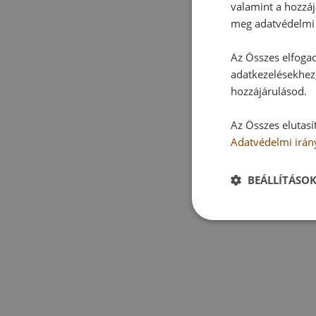
valamint a hozzáj
meg adatvédelmi 
Az Összes elfogad
adatkezelésekhez,
hozzájárulásod.
Az Összes elutasí
Adatvédelmi irán
BEÁLLÍTÁSO