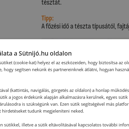
tésztát.
Tipp:
A főzési idő a tészta típusától, fajt
lata a Sütnijó.hu oldalon
ütiket (cookie-kat) helyez el az eszközeiden, hogy biztosítsa az ol
e, hogy segítsen nekünk és partnereinknek átlátni, hogyan haszná
tával (kattintás, navigálás, görgetés az oldalon) a honlap működé
ütik a jogos érdekünk alapján alkalmazásra kerülnek, egyes sütik
rulásodra is szükségünk van. Ezen sütik segítségével más platfo
t hirdetéseket tudunk megjeleníteni neked.
 sütikkel, illetve a sütik eltávolításával kapcsolatos további info