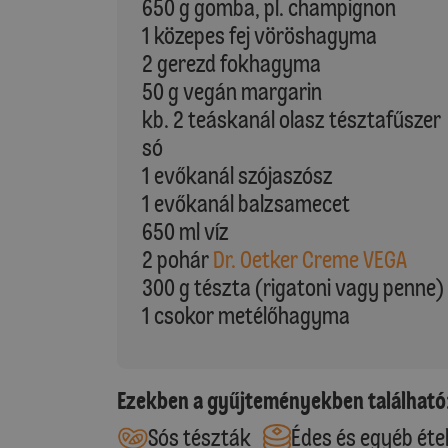
650 g gomba, pl. champignon
1 közepes fej vöröshagyma
2 gerezd fokhagyma
50 g vegán margarin
kb. 2 teáskanál olasz tésztafűszer
só
1 evőkanál szójaszósz
1 evőkanál balzsamecet
650 ml víz
2 pohár
Dr. Oetker Creme VEGA
300 g tészta (rigatoni vagy penne)
1 csokor metélőhagyma
Ezekben a gyűjteményekben található
Sós tészták
Édes és egyéb éte