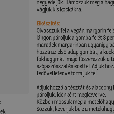
negyedeljük. Hámozzuk meg a hag
vágjuk kis kockákra.
Elkészítés:
Olvasszuk fel a vegán margarin fe
lángon pároljuk a gomba felét 3 per
maradék margarinban ugyanígy pá
hozzá az első adag gombát, a koc
fokhagymát, majd fűszerezzük a tés
szójaszósszal és ecettel. Adjuk hoz
fedővel lefedve forraljuk fel.
Adjuk hozzá a tésztát és alacsony 
pároljuk, időnként megkeverve.
Közben mossuk meg a metélőhagym
:
Sózzuk, keverjük bele a metélőhag
lek