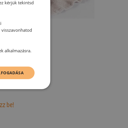
ez kérjük tekintsd
i
y visszavonhatod
ek alkalmazásra.
tt hozzászólás.
ELFOGADÁSA
zz be!