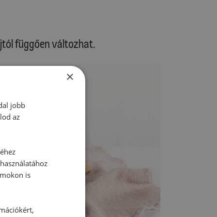
ájtól függően változhat.
×
dal jobb
lod az
séhez
 használatához
rmokon is
rmációkért,