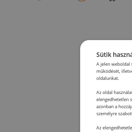
Sütik haszná
A jelen weboldal s
működését, illetv
oldalunkat.
Az oldal használa
elengedhetetlen s
azonban a hozzájá
személyre szabot
Az elengedhetetlen