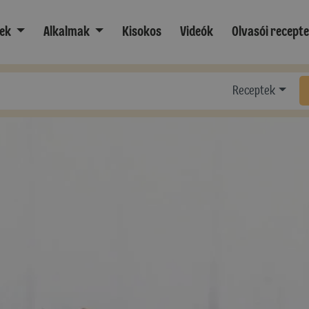
ek
Alkalmak
Kisokos
Videók
Olvasói recept
Receptek