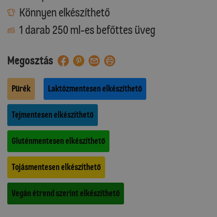
Könnyen elkészíthető
1 darab 250 ml-es befőttes üveg
Megosztás
Pürék
Laktózmentesen elkészíthető
Tejmentesen elkészíthető
Gluténmentesen elkészíthető
Tojásmentesen elkészíthető
Vegán étrend szerint elkészíthető