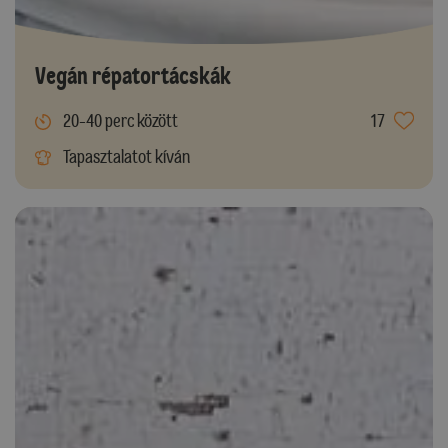
Vegán répatortácskák
20-40 perc között
17
Tapasztalatot kíván