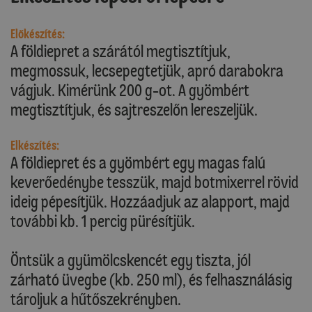
Előkészítés:
A földiepret a szárától megtisztítjuk,
megmossuk, lecsepegtetjük, apró darabokra
vágjuk. Kimérünk 200 g-ot. A gyömbért
megtisztítjuk, és sajtreszelőn lereszeljük.
Elkészítés:
A földiepret és a gyömbért egy magas falú
keverőedénybe tesszük, majd botmixerrel rövid
ideig pépesítjük. Hozzáadjuk az alapport, majd
további kb. 1 percig pürésítjük.
Öntsük a gyümölcskencét egy tiszta, jól
zárható üvegbe (kb. 250 ml), és felhasználásig
tároljuk a hűtőszekrényben.