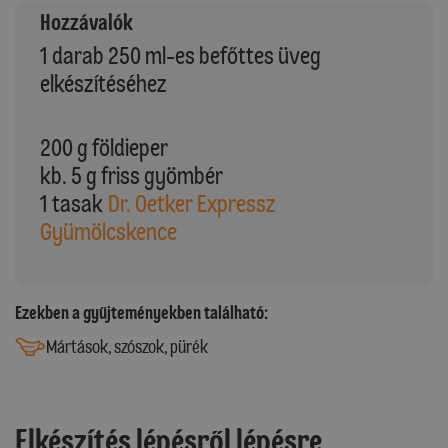
Hozzávalók
1 darab 250 ml-es befőttes üveg
elkészítéséhez
200 g földieper
kb. 5 g friss gyömbér
1 tasak
Dr. Oetker Expressz
Gyümölcskence
Ezekben a gyűjteményekben található:
Mártások, szószok, pürék
Elkészítés lépésről lépésre