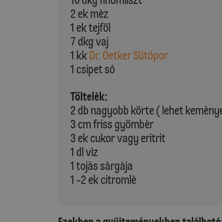
2 ek mèz
1 ek tejföl
7 dkg vaj
1 kk
Dr. Oetker Sütőpor
1 csipet só
Töltelèk:
2 db nagyobb körte ( lehet kemèny
3 cm friss gyömbèr
3 ek cukor vagy eritrit
1 dl vìz
1 tojàs sàrgàja
1 -2 ek citromlè
Ezekben a gyűjteményekben található