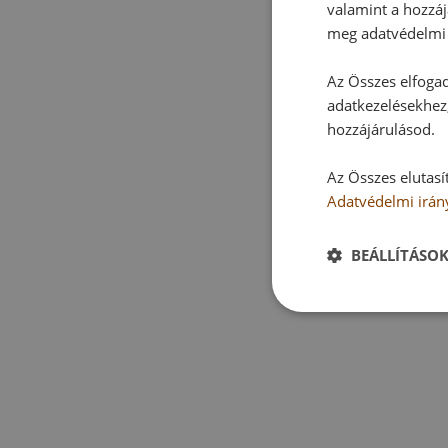
valamint a hozzáj
meg adatvédelmi 
Az Összes elfogad
adatkezelésekhez,
hozzájárulásod.
Az Összes elutasí
Adatvédelmi irán
BEÁLLÍTÁSO