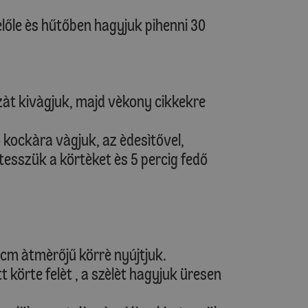
őle ès hűtőben hagyjuk pihenni 30
t kivàgjuk, majd vèkony cikkekre
ockàra vàgjuk, az èdesìtővel,
letesszük a körtèket ès 5 percig fedő
3 cm àtmèrőjű körrè nyújtjuk.
 körte felèt , a szèlèt hagyjuk üresen