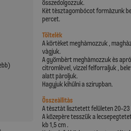
összedolgozzuk.
Kèt tèsztagombócot formàzunk bel
percet.
Töltelèk
A körtèket meghàmozzuk , maghàzà
vàgjuk.
A gyömbèrt meghàmozzuk ès apró k
ebb)
citromlèvel, vìzzel felforraljuk , be
alatt pàroljuk.
Hagyjuk kihűlni a szirupban.
Összeàllìtàs
A tèsztàt lisztetett felületen 20-2
A közepère tesszük a lecsepegtetett
kb 1,5 cm .
: