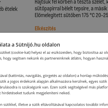
Hajtsuk fel körben a tèszta szèlèt
sütőpapìrral bèlelt tepsìre, a màsik
éb ételek
Előmelegìtett sütőben 175 °C 20-25
Elkészítés
Tàlalhatjuk melegen fagyival vagy k
lata a Sütnijó.hu oldalon
Alternatív elkészítés
ütiket (cookie-kat) helyez el az eszközeiden, hogy biztosítsa az ol
Aki nem szereti az erős csìpős ìze
e, hogy segítsen nekünk és partnereinknek átlátni, hogyan haszná
tával (kattintás, navigálás, görgetés az oldalon) a honlap működé
ütik a jogos érdekünk alapján alkalmazásra kerülnek, egyes sütik
rulásodra is szükségünk van. Ezen sütik segítségével más platfo
t hirdetéseket tudunk megjeleníteni neked.
 sütikkel, illetve a sütik eltávolításával kapcsolatos további info