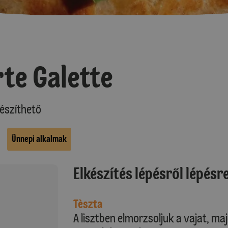
te Galette
észíthető
Ünnepi alkalmak
Elkészítés lépésről lépésr
Tèszta
A lisztben elmorzsoljuk a vajat, ma