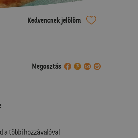
Kedvencnek jelölöm
Megosztás
e
jd a többi hozzàvalóval