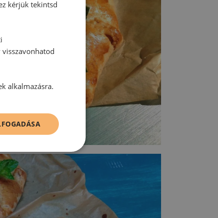
ez kérjük tekintsd
i
y visszavonhatod
ek alkalmazásra.
ELFOGADÁSA