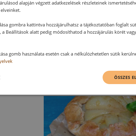
árulásod alapján végzett adatkezelések részleteinek ismertetéséh
elveinket.
ása gombra kattintva hozzájárulhatsz a tájékoztatóban foglalt süt
 a Beállítások alatt pedig módosíthatod a hozzájárulás körét vag
tása gomb használata esetén csak a nélkülözhetetlen sütik kerüln
yelvek
K
ÖSSZES 