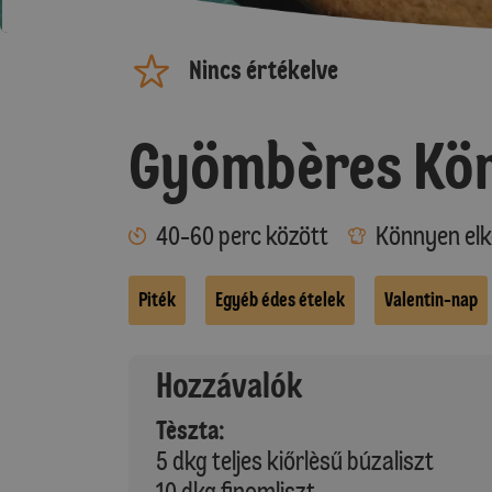
Nincs értékelve
Gyömbères Kör
40-60 perc között
Könnyen elk
Piték
Egyéb édes ételek
Valentin-nap
Hozzávalók
Tèszta:
5 dkg teljes kiőrlèsű búzaliszt
10 dkg finomliszt