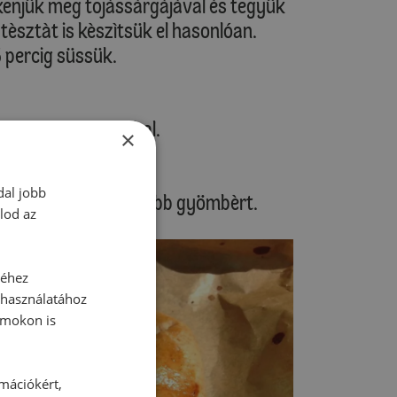
, kenjük meg tojàssàrgàjàval ès tegyük
 tèsztàt is kèszìtsük el hasonlóan.
 percig süssük.
ihűlve tejszìnhabbal.
×
dal jobb
ket hasznàljon kevesebb gyömbèrt.
lod az
séhez
 használatához
rmokon is
rmációkért,