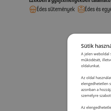
Édes sütemények
Édes és egy
Sütik haszná
A jelen weboldal s
működését, illetv
oldalunkat.
Az oldal használa
elengedhetetlen s
azonban a hozzájá
személyre szabot
Az elengedhetetlen