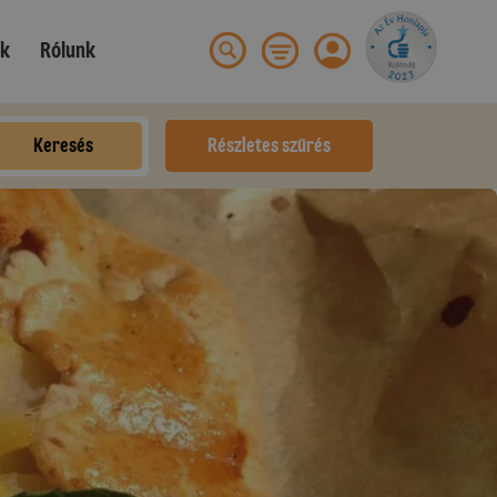
ek
Rólunk
Keresés
Részletes szűrés