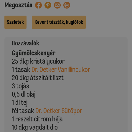
Megosztás
Szeletek
Kevert tészták, kuglófok
Hozzávalók
Gyümölcskenyér
25 dkg kristálycukor
1 tasak
Dr. Oetker Vanillincukor
20 dkg átszitált liszt
3 tojás
0,5 dl olaj
1 dl tej
fél tasak
Dr. Oetker Sütőpor
1 reszelt citrom héja
10 dkg vagdalt dió