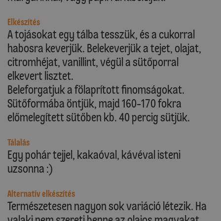
Elkészítés
A tojásokat egy tálba tesszük, és a cukorral
habosra keverjük. Belekeverjük a tejet, olajat,
citromhéjat, vanillint, végül a sütőporral
elkevert lisztet.
Beleforgatjuk a fölaprított finomságokat.
Sütőformába öntjük, majd 160-170 fokra
előmelegített sütőben kb. 40 percig sütjük.
Tálalás
Egy pohár tejjel, kakaóval, kávéval isteni
uzsonna :)
Alternatív elkészítés
Természetesen nagyon sok variáció létezik. Ha
valaki nem szereti benne az olajos magvakat,