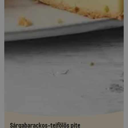
Sárgabarackos-tejfölös pite