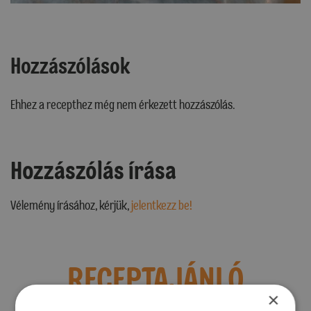
Hozzászólások
Ehhez a recepthez még nem érkezett hozzászólás.
Hozzászólás írása
Vélemény írásához, kérjük,
jelentkezz be!
RECEPTAJÁNLÓ
×