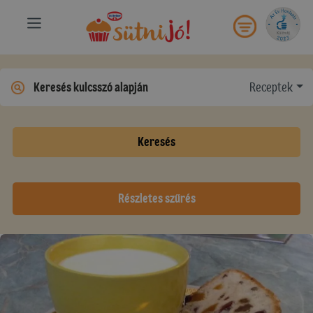
Receptek
Keresés
Részletes szűrés