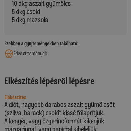
10 dkg aszalt gyümölcs
5 dkg csoki
5 dkg mazsola
Ezekben a gyűjteményekben található:
Édes sütemények
Elkészítés lépésről lépésre
Előkészítés
A diót, nagyobb darabos aszalt gyümölcsöt
(szilva, barack) csokit kissé fölaprítjuk.
A kenyér, vagy őzgerincformát kikenjük
margarinnal, vagy papírral kibéleljük.