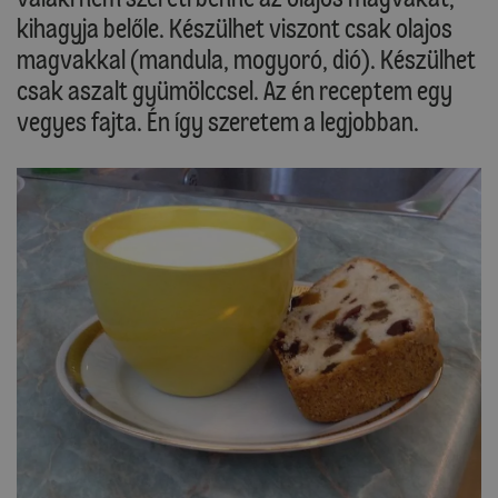
kihagyja belőle. Készülhet viszont csak olajos
magvakkal (mandula, mogyoró, dió). Készülhet
csak aszalt gyümölccsel. Az én receptem egy
vegyes fajta. Én így szeretem a legjobban.