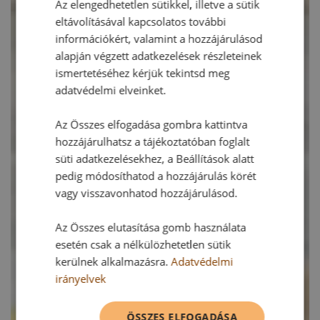
Az elengedhetetlen sütikkel, illetve a sütik
eltávolításával kapcsolatos további
információkért, valamint a hozzájárulásod
alapján végzett adatkezelések részleteinek
ismertetéséhez kérjük tekintsd meg
adatvédelmi elveinket.
Az Összes elfogadása gombra kattintva
hozzájárulhatsz a tájékoztatóban foglalt
süti adatkezelésekhez, a Beállítások alatt
pedig módosíthatod a hozzájárulás körét
vagy visszavonhatod hozzájárulásod.
Az Összes elutasítása gomb használata
esetén csak a nélkülözhetetlen sütik
kerülnek alkalmazásra.
Adatvédelmi
irányelvek
ÖSSZES ELFOGADÁSA