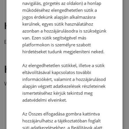
navigálás, görgetés az oldalon) a honlap
működéséhez elengedhetetlen sütik a
jogos érdekünk alapján alkalmazásra
Hozzászólások
kerülnek, egyes sütik használatához
azonban a hozzájárulásodra is szükségünk
van. Ezen sütik segítségével más
Ehhez a recepthez még nem érkezett hozzászólás.
platformokon is személyre szabott
hirdetéseket tudunk megjeleníteni neked.
Az elengedhetetlen sütikkel, illetve a sütik
Hozzászólás írása
eltávolításával kapcsolatos további
információkért, valamint a hozzájárulásod
Vélemény írásához, kérjük,
jelentkezz be!
alapján végzett adatkezelések részleteinek
ismertetéséhez kérjük tekintsd meg
adatvédelmi elveinket.
RECEPTAJÁNLÓ
Az Összes elfogadása gombra kattintva
hozzájárulhatsz a tájékoztatóban foglalt
süti adatkezelésekhez, a Beállítások alatt