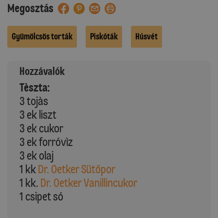
Megosztás
Gyümölcsös torták
Piskóták
Húsvét
Hozzávalók
Tèszta:
3 tojàs
3 ek liszt
3 ek cukor
3 ek forróvìz
3 ek olaj
1 kk
Dr. Oetker Sütőpor
1 kk.
Dr. Oetker Vanillincukor
1 csipet só