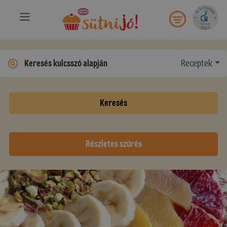
Receptek
Keresés
Részletes szűrés