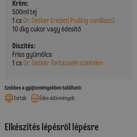
Krèm:
500ml tej
1 cs
Dr. Oetker Eredeti Puding vaníliaízű
10 dkg cukor vagy èdesìtő
Dìszìtès:
Friss gyümölcs
1 cs
Dr. Oetker Tortazselé színtelen
Ezekben a gyűjteményekben található:
Torták
Édes sütemények
Elkészítés lépésről lépésre