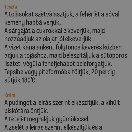
Tèszta
A tojàsokat szètvàlasztjuk, a fehèrjèt a sóval
kemèny habbà verjük.
A sàrgàjàt a cukrokkal elkeverjük, majd
hozzàadjuk az olajat jól elkeverjük .
A vizet kanalankènt folytonos keverès közben
adjuk a tojàshoz, majd beleszitàljuk a sütőporos
lisztet, vègül a fehèfjehabot beleforgatjúk.
Tepsibe vagy piteformàba töltjük, 20 percig
sütjük 180'C.
Krèm
A pudingot a leìràs szerint elkèszìtjük, a kihűlt
piskótàra öntjük.
A tetejèt megrakjuk gyümölccsel.
A zselèt a leìràs szerint elkèszìtjük ès a