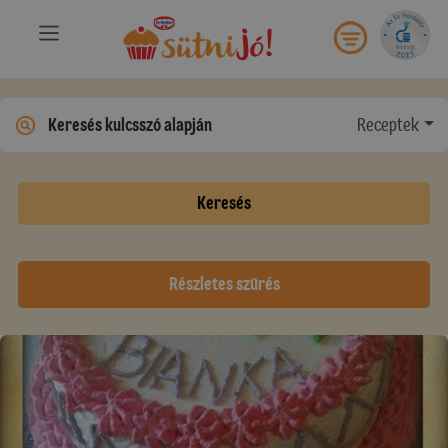
Receptek
Keresés
Részletes szűrés