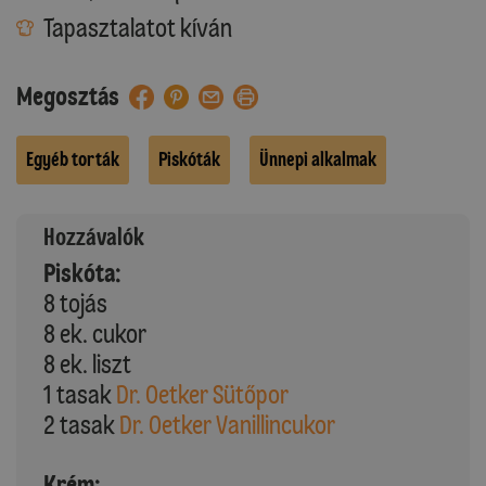
Tapasztalatot kíván
Megosztás
Egyéb torták
Piskóták
Ünnepi alkalmak
Hozzávalók
Piskóta:
8 tojás
8 ek. cukor
8 ek. liszt
1 tasak
Dr. Oetker Sütőpor
2 tasak
Dr. Oetker Vanillincukor
Krém: