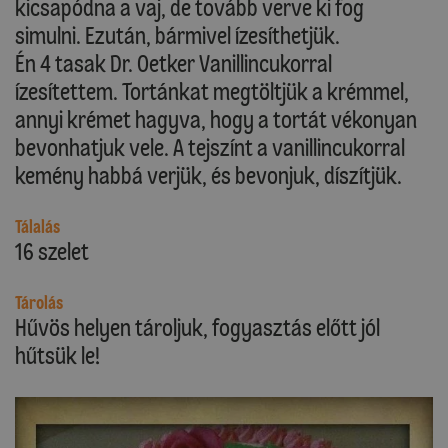
kicsapódna a vaj, de tovább verve ki fog
simulni. Ezután, bármivel ízesíthetjük.
Én 4 tasak Dr. Oetker Vanillincukorral
ízesítettem. Tortánkat megtöltjük a krémmel,
annyi krémet hagyva, hogy a tortát vékonyan
bevonhatjuk vele. A tejszínt a vanillincukorral
kemény habbá verjük, és bevonjuk, díszítjük.
Tálalás
16 szelet
Tárolás
Hűvös helyen tároljuk, fogyasztás előtt jól
hűtsük le!