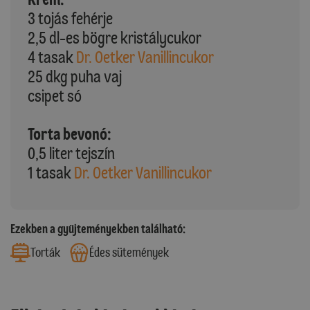
3 tojás fehérje
2,5 dl-es bögre kristálycukor
4 tasak
Dr. Oetker Vanillincukor
25 dkg puha vaj
csipet só
Torta bevonó:
0,5 liter tejszín
1 tasak
Dr. Oetker Vanillincukor
Ezekben a gyűjteményekben található:
Torták
Édes sütemények