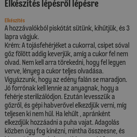
Elkészítés lépésről lépésre
Elkészítés
A hozzávalókból piskótát sütünk, kihűtjük, és 3
lapra vágjuk.
Krém: A tojásfehérjéket a cukorral, csipet sóval
gőz fölött addig keverjük, amíg a cukor fel nem
olvad. Nem kell arra törekedni, hogy fel legyen
verve, lényeg a cukor teljes olvadása.
Vigyázzunk, hogy az edény falán se maradjon.
Jó forrónak kell lennie az anyagnak, hogy a
fehérje sterilizálódjon. Ezután levesszük a
gőzről, és gépi habverővel elkezdjük verni, míg
teljesen ki nem hűl. Ha lehűlt , apránként
elkezdjük hozzáadni a puha vajat. Adagolás
közben úgy fog kinézni, mintha összeesne, és