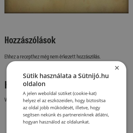
Hozzászólások
Ehhez a recepthez még nem érkezett hozzászólás.
×
Sütik használata a Sütnijó.hu
Hozzászólás írása
oldalon
A jelen weboldal sütiket (cookie-kat)
Vélemény írásához, kérjük,
jelentkezz be!
helyez el az eszközeiden, hogy biztosítsa
az oldal jobb működését, illetve, hogy
segítsen nekünk és partnereinknek átlátni,
hogyan használod az oldalunkat.
RECEPTAJÁNLÓ