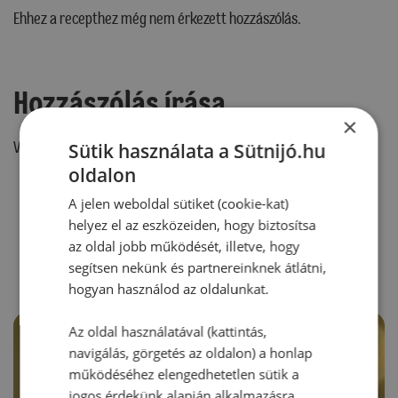
Ehhez a recepthez még nem érkezett hozzászólás.
Hozzászólás írása
×
Vélemény írásához, kérjük,
jelentkezz be!
Sütik használata a Sütnijó.hu
oldalon
A jelen weboldal sütiket (cookie-kat)
helyez el az eszközeiden, hogy biztosítsa
RECEPTAJÁNLÓ
az oldal jobb működését, illetve, hogy
segítsen nekünk és partnereinknek átlátni,
hogyan használod az oldalunkat.
Az oldal használatával (kattintás,
navigálás, görgetés az oldalon) a honlap
működéséhez elengedhetetlen sütik a
jogos érdekünk alapján alkalmazásra