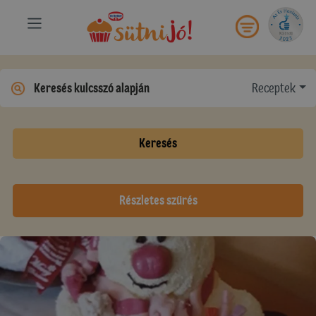
Receptek
Keresés
Részletes szűrés