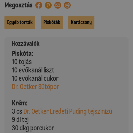
Megosztás
Egyéb torták
Piskóták
Karácsony
Hozzávalók
Piskóta:
10 tojás
10 evőkanál liszt
10 evőkanál cukor
Dr. Oetker Sütőpor
Krém:
3 cs
Dr. Oetker Eredeti Puding tejszínízű
9 dl tej
30 dkg porcukor