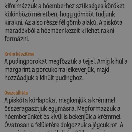
kiformázzuk a hóemberhez szükséges köröket
különböző méretben, hogy gömböt tudjunk
kirakni. Az alsó része fél gömb alakú. A piskóta
maradékból a hóember kezeit ki lehet rakni
formázni.
Krém készítése
A pudingporokat megfőzzük a tejjel. Amíg kihűl a
margarint a porcukorral elkeverjük, majd
hozzáadjuk a kihűlt pudinghoz.
Összeállítás
A piskóta körlapokat megkenjük a krémmel
összeragasztjuk egymásra. Megformázzuk a
hóemberünket és kívül is bekenjük a krémmel.
Óvatosan a felületére dolgozzuk a jégcukrot. A