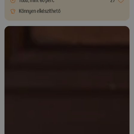
Több, mint 60 perc
27
Könnyen elkészíthető