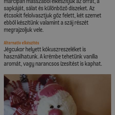
marcipán masszából elkészítjük az orrát, a
sapkáját, sálat és különböző díszeket. Az
étcsokit felolvasztjuk gőz felett, két szemet
ebből készítünk valamint a száj részét
megrajzoljuk vele.
Alternatív elkészítés
Jégcukor helyett kókuszreszeléket is
használhatunk. A krémbe tehetünk vanília
aromát, vagy narancsos ízesítést is kaphat.