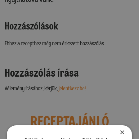
Hozzászólások
Ehhez a recepthez még nem érkezett hozzászólás.
Hozzászólás írása
Vélemény írásához, kérjük,
jelentkezz be!
RECEPTAJÁNLÓ
×