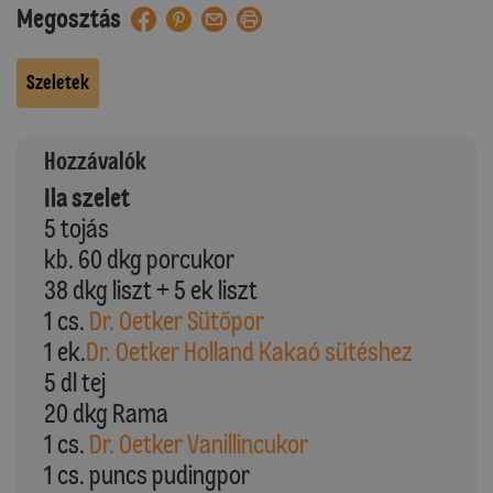
Megosztás
Szeletek
Hozzávalók
Ila szelet
5 tojás
kb. 60 dkg porcukor
38 dkg liszt + 5 ek liszt
1 cs.
Dr. Oetker Sütőpor
1 ek.
Dr. Oetker Holland Kakaó sütéshez
5 dl tej
20 dkg Rama
1 cs.
Dr. Oetker Vanillincukor
1 cs. puncs pudingpor