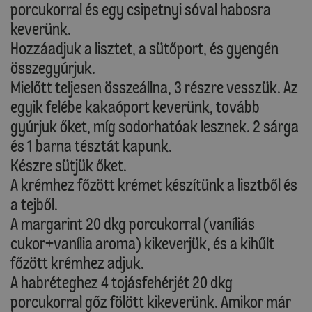
porcukorral és egy csipetnyi sóval habosra
keverünk.
Hozzáadjuk a lisztet, a sütőport, és gyengén
összegyúrjuk.
Mielőtt teljesen összeállna, 3 részre vesszük. Az
egyik felébe kakaóport keverünk, tovább
gyúrjuk őket, míg sodorhatóak lesznek. 2 sárga
és 1 barna tésztát kapunk.
Készre sütjük őket.
A krémhez főzött krémet készítünk a lisztből és
a tejből.
A margarint 20 dkg porcukorral (vaníliás
cukor+vanília aroma) kikeverjük, és a kihűlt
főzött krémhez adjuk.
A habréteghez 4 tojásfehérjét 20 dkg
porcukorral gőz fölött kikeverünk. Amikor már