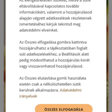
Az elengedhetetlen sütikkel, illetve a sütik
eltávolításával kapcsolatos további
információkért, valamint a hozzájárulásod
alapján végzett adatkezelések részleteinek
ismertetéséhez kérjük tekintsd meg
adatvédelmi elveinket.
Az Összes elfogadása gombra kattintva
hozzájárulhatsz a tájékoztatóban foglalt
süti adatkezelésekhez, a Beállítások alatt
pedig módosíthatod a hozzájárulás körét
vagy visszavonhatod hozzájárulásod.
Az Összes elutasítása gomb használata
esetén csak a nélkülözhetetlen sütik
kerülnek alkalmazásra.
Adatvédelmi
irányelvek
ÖSSZES ELFOGADÁSA