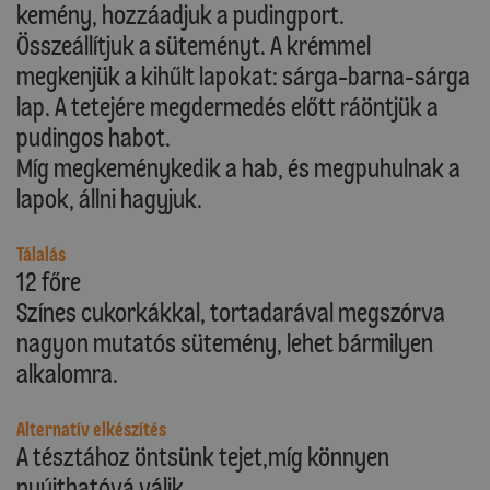
kemény, hozzáadjuk a pudingport.
Összeállítjuk a süteményt. A krémmel
megkenjük a kihűlt lapokat: sárga-barna-sárga
lap. A tetejére megdermedés előtt ráöntjük a
pudingos habot.
Míg megkeménykedik a hab, és megpuhulnak a
lapok, állni hagyjuk.
Tálalás
12 főre
Színes cukorkákkal, tortadarával megszórva
nagyon mutatós sütemény, lehet bármilyen
alkalomra.
Alternatív elkészítés
A tésztához öntsünk tejet,míg könnyen
nyújthatóvá válik.