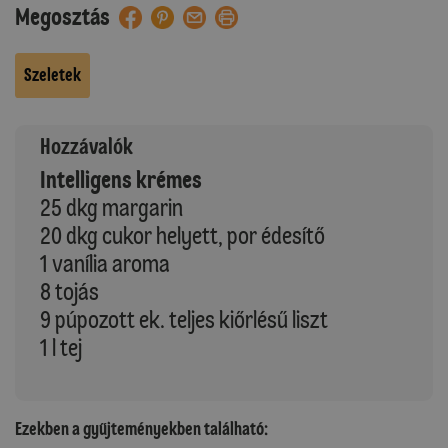
Megosztás
Szeletek
Hozzávalók
Intelligens krémes
25 dkg margarin
20 dkg cukor helyett, por édesítő
1 vanília aroma
8 tojás
9 púpozott ek. teljes kiőrlésű liszt
1 l tej
Ezekben a gyűjteményekben található: