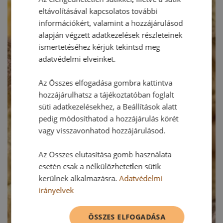
eltávolításával kapcsolatos további
információkért, valamint a hozzájárulásod
alapján végzett adatkezelések részleteinek
ismertetéséhez kérjük tekintsd meg
adatvédelmi elveinket.
Az Összes elfogadása gombra kattintva
hozzájárulhatsz a tájékoztatóban foglalt
süti adatkezelésekhez, a Beállítások alatt
pedig módosíthatod a hozzájárulás körét
vagy visszavonhatod hozzájárulásod.
Az Összes elutasítása gomb használata
esetén csak a nélkülözhetetlen sütik
kerülnek alkalmazásra.
Adatvédelmi
irányelvek
ÖSSZES ELFOGADÁSA