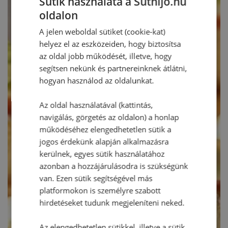
Sütik használata a Sütnijó.hu
oldalon
A jelen weboldal sütiket (cookie-kat)
helyez el az eszközeiden, hogy biztosítsa
az oldal jobb működését, illetve, hogy
segítsen nekünk és partnereinknek átlátni,
hogyan használod az oldalunkat.
Az oldal használatával (kattintás,
navigálás, görgetés az oldalon) a honlap
működéséhez elengedhetetlen sütik a
jogos érdekünk alapján alkalmazásra
kerülnek, egyes sütik használatához
azonban a hozzájárulásodra is szükségünk
van. Ezen sütik segítségével más
platformokon is személyre szabott
hirdetéseket tudunk megjeleníteni neked.
Az elengedhetetlen sütikkel, illetve a sütik