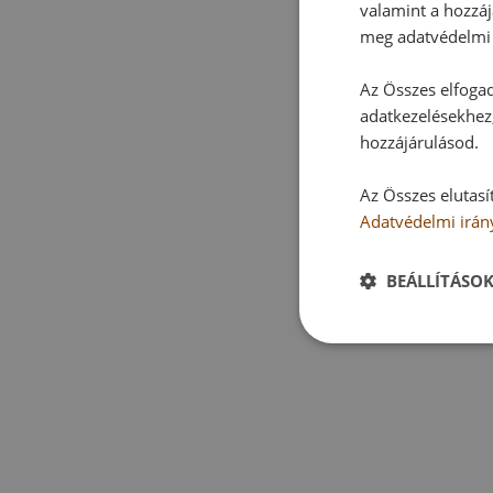
valamint a hozzáj
meg adatvédelmi 
Az Összes elfogad
adatkezelésekhez,
hozzájárulásod.
Az Összes elutasí
Adatvédelmi irán
BEÁLLÍTÁSO