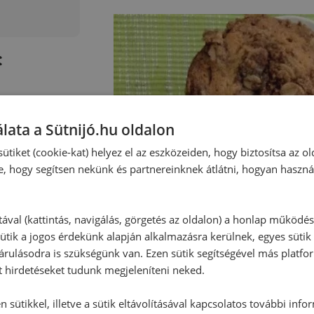
:
lata a Sütnijó.hu oldalon
ütiket (cookie-kat) helyez el az eszközeiden, hogy biztosítsa az ol
e, hogy segítsen nekünk és partnereinknek átlátni, hogyan haszná
tával (kattintás, navigálás, görgetés az oldalon) a honlap működé
ütik a jogos érdekünk alapján alkalmazásra kerülnek, egyes sütik
rulásodra is szükségünk van. Ezen sütik segítségével más platfo
t hirdetéseket tudunk megjeleníteni neked.
 sütikkel, illetve a sütik eltávolításával kapcsolatos további info