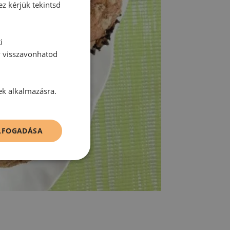
ez kérjük tekintsd
i
y visszavonhatod
ek alkalmazásra.
ELFOGADÁSA