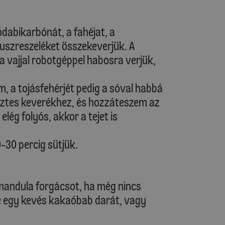
zódabikarbónát, a fahéjat, a
uszreszeléket összekeverjük. A
 a vajjal robotgéppel habosra verjük,
 a tojásfehérjét pedig a sóval habbá
sztes keverékhez, és hozzáteszem az
lég folyós, akkor a tejet is
-30 percig sütjük.
 mandula forgácsot, ha még nincs
e egy kevés kakaóbab darát, vagy