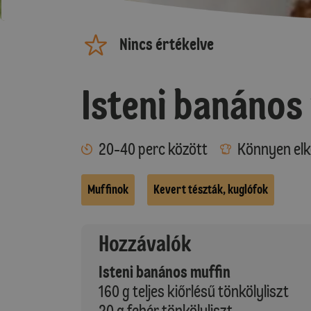
Nincs értékelve
Isteni banános
20-40 perc között
Könnyen elk
Muffinok
Kevert tészták, kuglófok
Hozzávalók
Isteni banános muffin
160 g teljes kiőrlésű tönkölyliszt
20 g fehér tönkölyliszt