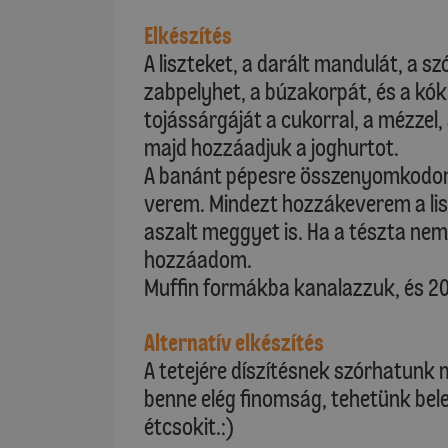
Elkészítés
A liszteket, a darált mandulát, a s
zabpelyhet, a búzakorpát, és a kók
tojássárgáját a cukorral, a mézzel,
majd hozzáadjuk a joghurtot.
A banánt pépesre összenyomkodom,
verem. Mindezt hozzákeverem a li
aszalt meggyet is. Ha a tészta nem e
hozzáadom.
Muffin formákba kanalazzuk, és 20
Alternatív elkészítés
A tetejére díszítésnek szórhatunk
benne elég finomság, tehetünk bel
étcsokit.:)