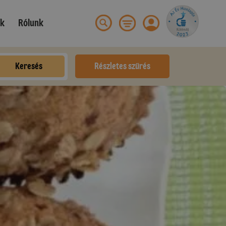
ek
Rólunk
Keresés
Részletes szűrés