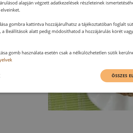
árulásod alapján végzett adatkezelések részleteinek ismertetéséh
elveinket.
ása gombra kattintva hozzájárulhatsz a tájékoztatóban foglalt süt
 a Beállítások alatt pedig módosíthatod a hozzájárulás körét vag
tása gomb használata esetén csak a nélkülözhetetlen sütik kerüln
yelvek
K
ÖSSZES 