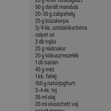
50 g darált mandula
20-30 g zabpehely
25 g búzakorpa
3/4 kk. szódabikarbóna
csipet só
2 db tojás
25 g nádcukor
20 g kókuszreszelék
1 db banán
45 g méz
1 kk. fahéj
150 g natúrjoghurt
3-4 ek. tej
35 ml olaj
20 ml olvasztott vaj
aszalt meggy