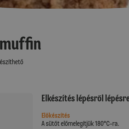
 muffin
észíthető
Elkészítés lépésről lépésr
Előkészítés
A sütőt előmelegítjük 180°C-ra.