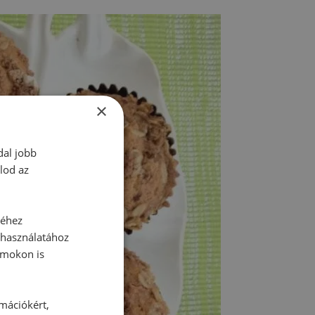
×
dal jobb
lod az
séhez
 használatához
rmokon is
rmációkért,