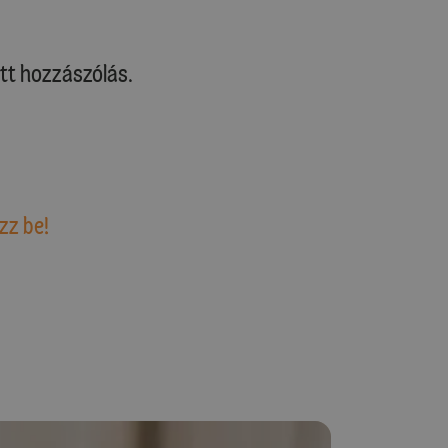
tt hozzászólás.
zz be!