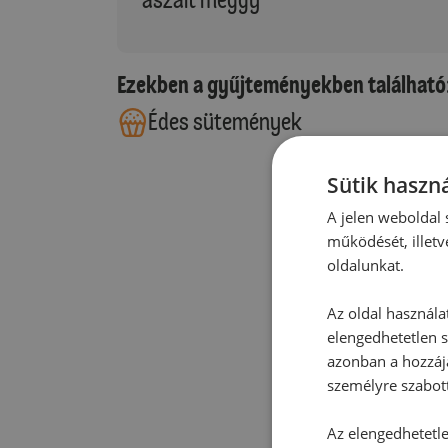
Ezekben a gyűjteményekben található
Édes sütemények
Sütik haszná
A jelen weboldal s
működését, illetv
oldalunkat.
Az oldal használa
elengedhetetlen s
azonban a hozzájá
személyre szabot
Az elengedhetetlen