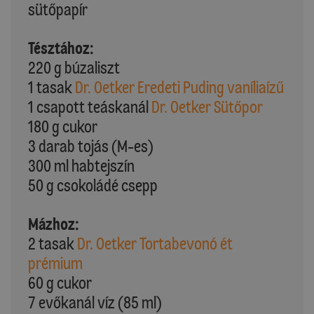
sütőpapír
Tésztához:
220 g búzaliszt
1 tasak
Dr. Oetker Eredeti Puding vaníliaízű
1 csapott teáskanál
Dr. Oetker Sütőpor
180 g cukor
3 darab tojás (M-es)
300 ml habtejszín
50 g csokoládé csepp
Mázhoz:
2 tasak
Dr. Oetker Tortabevonó ét
prémium
60 g cukor
7 evőkanál víz (85 ml)