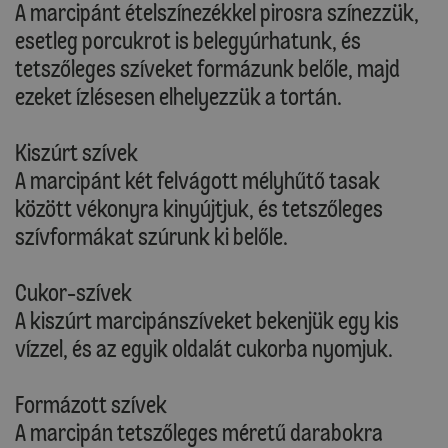
A marcipánt ételszínezékkel pirosra színezzük,
esetleg porcukrot is belegyúrhatunk, és
tetszőleges szíveket formázunk belőle, majd
ezeket ízlésesen elhelyezzük a tortán.
Kiszúrt szívek
A marcipánt két felvágott mélyhűtő tasak
között vékonyra kinyújtjuk, és tetszőleges
szívformákat szúrunk ki belőle.
Cukor-szívek
A kiszúrt marcipánszíveket bekenjük egy kis
vízzel, és az egyik oldalát cukorba nyomjuk.
Formázott szívek
A marcipán tetszőleges méretű darabokra