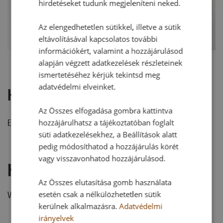
hirdetéseket tudunk megjeleníteni neked.
Az elengedhetetlen sütikkel, illetve a sütik
eltávolításával kapcsolatos további
információkért, valamint a hozzájárulásod
alapján végzett adatkezelések részleteinek
ismertetéséhez kérjük tekintsd meg
adatvédelmi elveinket.
Hozzászólások
Az Összes elfogadása gombra kattintva
hozzájárulhatsz a tájékoztatóban foglalt
Ehhez a recepthez még nem érkezett hozzászólás.
süti adatkezelésekhez, a Beállítások alatt
pedig módosíthatod a hozzájárulás körét
vagy visszavonhatod hozzájárulásod.
Hozzászólás írása
Az Összes elutasítása gomb használata
esetén csak a nélkülözhetetlen sütik
Vélemény írásához, kérjük,
jelentkezz be!
kerülnek alkalmazásra.
Adatvédelmi
irányelvek