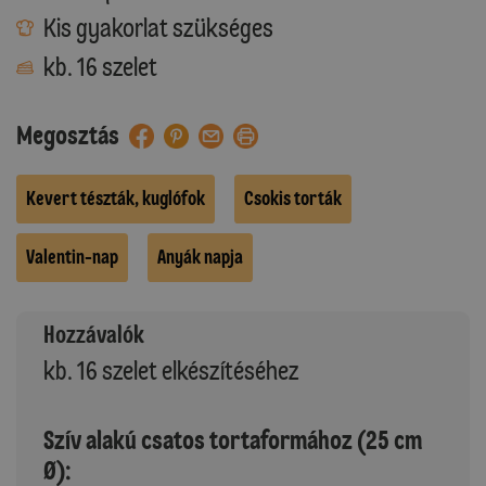
Kis gyakorlat szükséges
kb. 16 szelet
Megosztás
Kevert tészták, kuglófok
Csokis torták
Valentin-nap
Anyák napja
Hozzávalók
kb. 16 szelet elkészítéséhez
Szív alakú csatos tortaformához (25 cm
Ø):