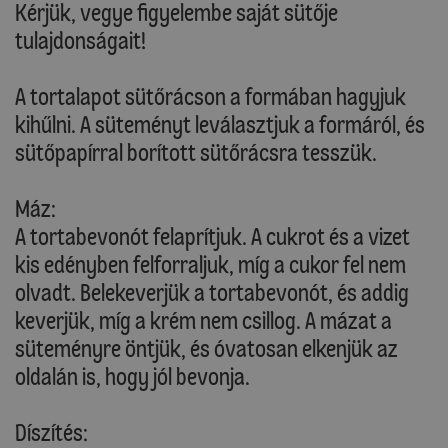
Kérjük, vegye figyelembe saját sütője
tulajdonságait!
A tortalapot sütőrácson a formában hagyjuk
kihűlni. A süteményt leválasztjuk a formáról, és
sütőpapírral borított sütőrácsra tesszük.
Máz:
A tortabevonót felaprítjuk. A cukrot és a vizet
kis edényben felforraljuk, míg a cukor fel nem
olvadt. Belekeverjük a tortabevonót, és addig
keverjük, míg a krém nem csillog. A mázat a
süteményre öntjük, és óvatosan elkenjük az
oldalán is, hogy jól bevonja.
Díszítés: