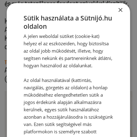
és még tetszőleges fondant szívekkel díszítjük.
×
Sütik használata a Sütnijó.hu
Kakaós dekoráció
oldalon
A tortát megszórjuk Dr. Oetker Holland
A jelen weboldal sütiket (cookie-kat)
Kakaóval, és tetszőleges fondant szívekkel
helyez el az eszközeiden, hogy biztosítsa
díszítjük.
az oldal jobb működését, illetve, hogy
segítsen nekünk és partnereinknek átlátni,
Tipp:
hogyan használod az oldalunkat.
A tortát megsüthetjük csatos tortaformában
(26 cm Ø) is.
Az oldal használatával (kattintás,
navigálás, görgetés az oldalon) a honlap
működéséhez elengedhetetlen sütik a
jogos érdekünk alapján alkalmazásra
kerülnek, egyes sütik használatához
azonban a hozzájárulásodra is szükségünk
van. Ezen sütik segítségével más
platformokon is személyre szabott