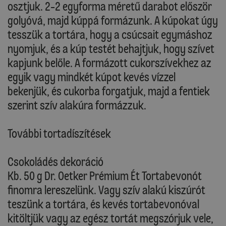
osztjuk. 2-2 egyforma méretű darabot először
golyóvá, majd kúppá formázunk. A kúpokat úgy
tesszük a tortára, hogy a csúcsait egymáshoz
nyomjuk, és a kúp testét behajtjuk, hogy szívet
kapjunk belőle. A formázott cukorszívekhez az
egyik vagy mindkét kúpot kevés vízzel
bekenjük, és cukorba forgatjuk, majd a fentiek
szerint szív alakúra formázzuk.
További tortadíszítések
Csokoládés dekoráció
Kb. 50 g Dr. Oetker Prémium Ét Tortabevonót
finomra lereszelünk. Vagy szív alakú kiszúrót
teszünk a tortára, és kevés tortabevonóval
kitöltjük vagy az egész tortát megszórjuk vele,