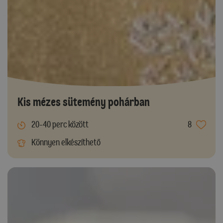
Kis mézes sütemény pohárban
20-40 perc között
8
Könnyen elkészíthető