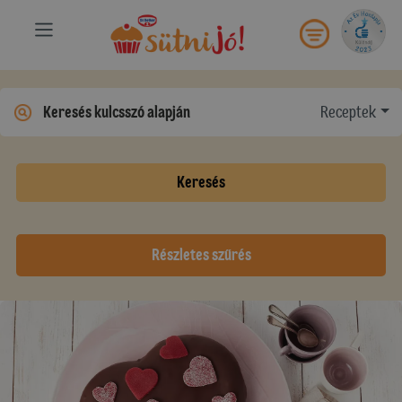
Receptek
Keresés
Részletes szűrés