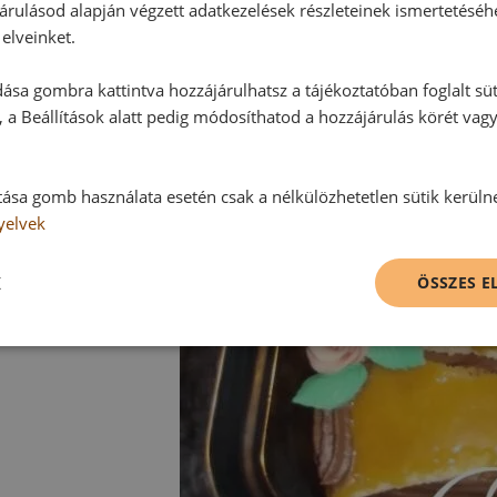
árulásod alapján végzett adatkezelések részleteinek ismertetéséh
elveinket.
ása gombra kattintva hozzájárulhatsz a tájékoztatóban foglalt süt
 a Beállítások alatt pedig módosíthatod a hozzájárulás körét vag
tása gomb használata esetén csak a nélkülözhetetlen sütik kerüln
yelvek
K
ÖSSZES 