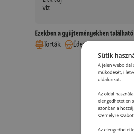
víz
Ezekben a gyűjteményekben található
Torták
Édes sütemények
Sütik haszná
A jelen weboldal s
működését, illetv
oldalunkat.
Az oldal használa
elengedhetetlen s
azonban a hozzájá
személyre szabot
Az elengedhetetlen