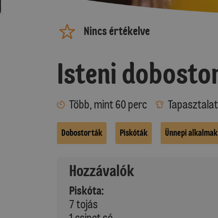
Nincs értékelve
Isteni dobosto
Több, mint 60 perc
Tapasztalat
Dobostorták
Piskóták
Ünnepi alkalmak
Hozzávalók
Piskóta:
7 tojás
1 csipet só