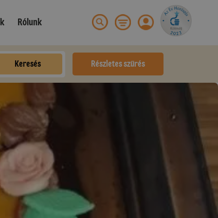
ek
Rólunk
Keresés
Részletes szűrés