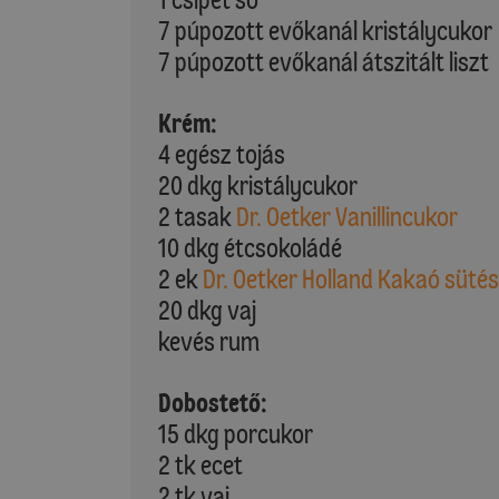
7 púpozott evőkanál kristálycukor
7 púpozott evőkanál átszitált liszt
Krém:
4 egész tojás
20 dkg kristálycukor
2 tasak
Dr. Oetker Vanillincukor
10 dkg étcsokoládé
2 ek
Dr. Oetker Holland Kakaó süté
20 dkg vaj
kevés rum
Dobostető:
15 dkg porcukor
2 tk ecet
2 tk vaj