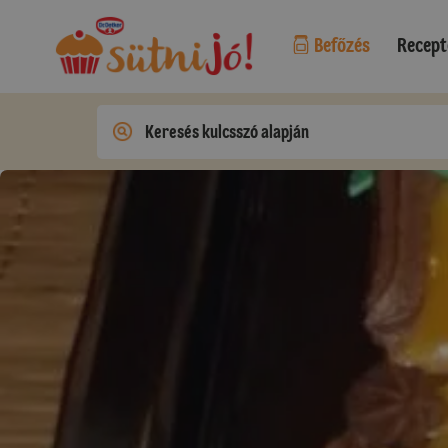
Befőzés
Recept