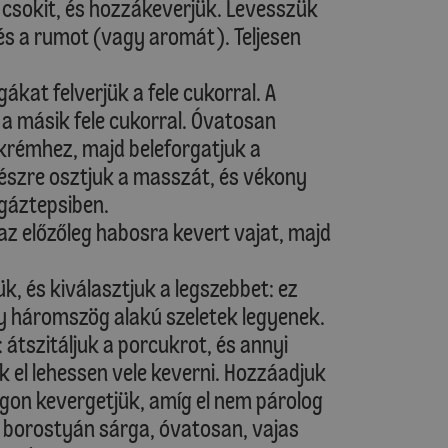
 csokit, és hozzákeverjük. Levesszük
 és a rumot (vagy aromát). Teljesen
gákat felverjük a fele cukorral. A
s a másik fele cukorral. Óvatosan
 krémhez, majd beleforgatjuk a
észre osztjuk a masszát, és vékony
 gáztepsiben.
az előzőleg habosra kevert vajat, majd
k, és kiválasztjuk a legszebbet: ez
ogy háromszög alakú szeletek legyenek.
e: átszitáljuk a porcukrot, és annyi
 el lehessen vele keverni. Hozzáadjuk
ángon kevergetjük, amíg el nem párolog
p borostyán sárga, óvatosan, vajas