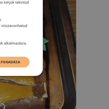
ez kérjük tekintsd
i
y visszavonhatod
ek alkalmazásra.
ELFOGADÁSA