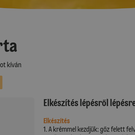
rta
ot kíván
Elkészítés lépésről lépésr
Elkészítés
1. A krémmel kezdjük: gőz felett fel