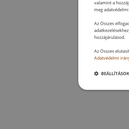
valamint a hozzáj
meg adatvédelmi 
Az Összes elfogad
adatkezelésekhez,
hozzájárulásod.
Az Összes elutasí
Adatvédelmi irán
BEÁLLÍTÁSO