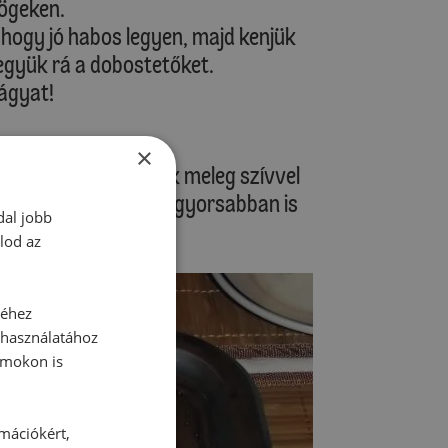
zögeken.
, hogy jó habos legyen, majd kenjük
tegyük rá a dobostetőket.
vágyat!
×
eceptem, mindenkinek meleg szívvel
, hogy nem kör alakú, gyorsabban is
dal jobb
on le! :)
lod az
séhez
 használatához
rmokon is
rmációkért,