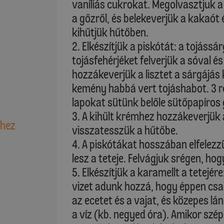
vaníliás cukrokat. Megolvasztjuk a
a gőzről, és belekeverjük a kakaót
kihűtjük hűtőben.
2. Elkészítjük a piskótát: a tojássár
tojásfehérjéket felverjük a sóval é
hozzákeverjük a lisztet a sárgájás
kemény habbá vert tojáshabot. 3 r
lapokat sütünk belőle sütőpapíros
3. A kihűlt krémhez hozzákeverjük 
shez
visszatesszük a hűtőbe.
4. A piskótákat hosszában elfelezzü
lesz a teteje. Felvágjuk srégen, h
5. Elkészítjük a karamellt a tetejér
vizet adunk hozzá, hogy éppen csak
az ecetet és a vajat, és közepes l
a víz (kb. negyed óra). Amikor szé