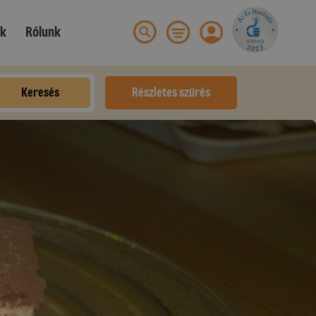
ek
Rólunk
Keresés
Részletes szűrés