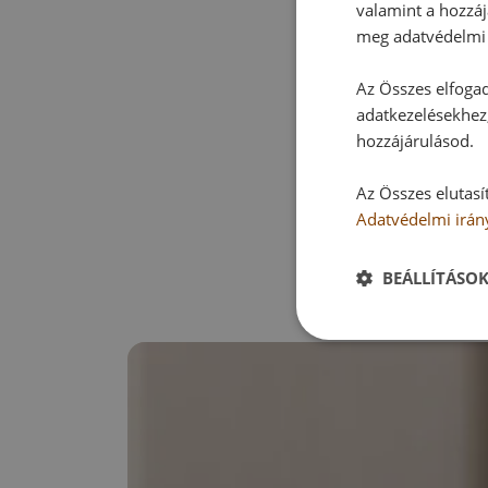
valamint a hozzáj
meg adatvédelmi 
Az Összes elfogad
adatkezelésekhez,
hozzájárulásod.
Az Összes elutasí
Adatvédelmi irán
BEÁLLÍTÁSO