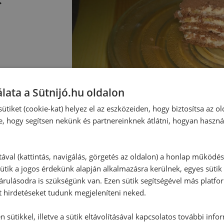
lata a Sütnijó.hu oldalon
ütiket (cookie-kat) helyez el az eszközeiden, hogy biztosítsa az ol
e, hogy segítsen nekünk és partnereinknek átlátni, hogyan haszná
tával (kattintás, navigálás, görgetés az oldalon) a honlap működé
ütik a jogos érdekünk alapján alkalmazásra kerülnek, egyes sütik
Hozzászólások
rulásodra is szükségünk van. Ezen sütik segítségével más platfo
t hirdetéseket tudunk megjeleníteni neked.
Ehhez a recepthez még nem érkeze
 sütikkel, illetve a sütik eltávolításával kapcsolatos további info