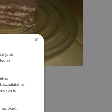
×
dal jobb
lod az
séhez
 használatához
rmokon is
tt hozzászólás.
rmációkért,