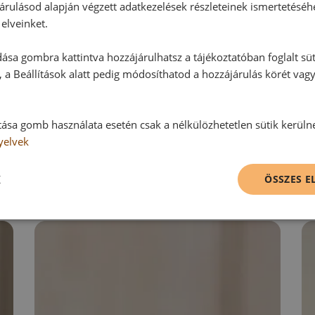
árulásod alapján végzett adatkezelések részleteinek ismertetéséh
elveinket.
Hozzászólás írása
ása gombra kattintva hozzájárulhatsz a tájékoztatóban foglalt süt
 a Beállítások alatt pedig módosíthatod a hozzájárulás körét vag
Vélemény írásához, kérjük,
jelentke
tása gomb használata esetén csak a nélkülözhetetlen sütik kerüln
yelvek
RECEPTAJÁNLÓ
K
ÖSSZES 