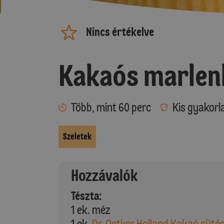
Nincs értékelve
Kakaós marlen
Több, mint 60 perc
Kis gyakorl
Szeletek
Hozzávalók
Tészta:
1 ek. méz
1 ek.
Dr. Oetker Holland Kakaó süté