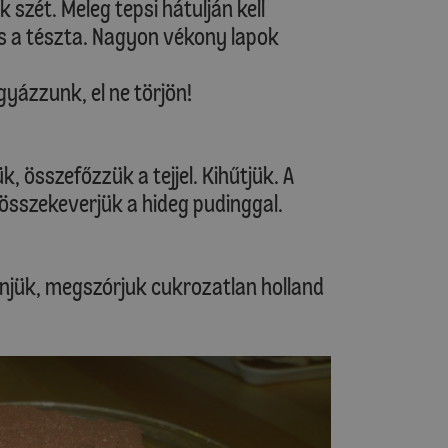
k szét. Meleg tepsi hátulján kell
s a tészta. Nagyon vékony lapok
gyázzunk, el ne törjön!
k, összefőzzük a tejjel. Kihűtjük. A
 összekeverjük a hideg pudinggal.
enjük, megszórjuk cukrozatlan holland