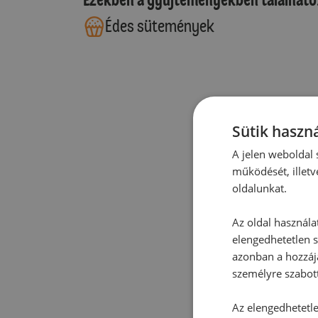
Édes sütemények
Sütik haszná
A jelen weboldal s
működését, illetv
oldalunkat.
Az oldal használa
elengedhetetlen s
azonban a hozzájá
személyre szabot
Az elengedhetetlen