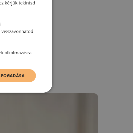
ez kérjük tekintsd
i
y visszavonhatod
zz be!
ek alkalmazásra.
ELFOGADÁSA