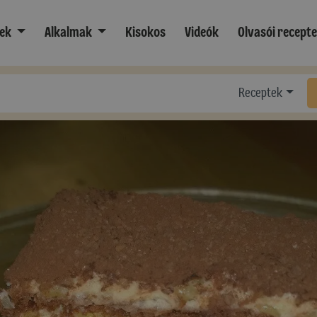
ek
Alkalmak
Kisokos
Videók
Olvasói recept
Receptek