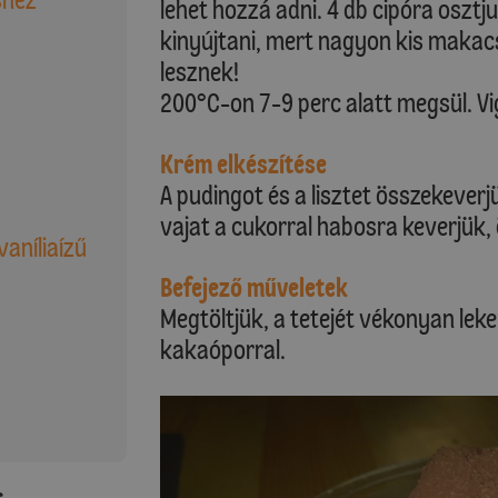
lehet hozzá adni. 4 db cipóra osztju
kinyújtani, mert nagyon kis makac
lesznek!
200°C-on 7-9 perc alatt megsül. Vi
Krém elkészítése
A pudingot és a lisztet összekeverjü
vajat a cukorral habosra keverjük,
vaníliaízű
Befejező műveletek
Megtöltjük, a tetejét vékonyan lek
kakaóporral.
: