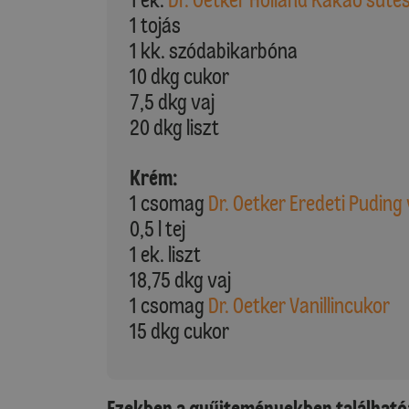
1 tojás
1 kk. szódabikarbóna
10 dkg cukor
7,5 dkg vaj
20 dkg liszt
Krém:
1 csomag
Dr. Oetker Eredeti Puding 
0,5 l tej
1 ek. liszt
18,75 dkg vaj
1 csomag
Dr. Oetker Vanillincukor
15 dkg cukor
Ezekben a gyűjteményekben található