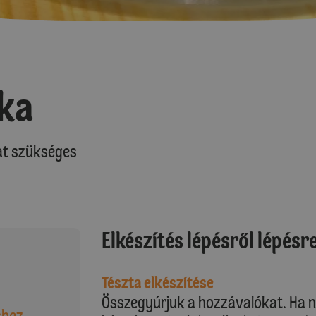
ka
at szükséges
Elkészítés lépésről lépésr
Tészta elkészítése
Összegyúrjuk a hozzávalókat. Ha na
shez