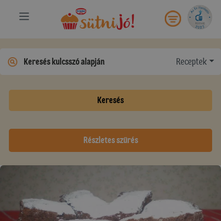
Receptek
Keresés
Részletes szűrés