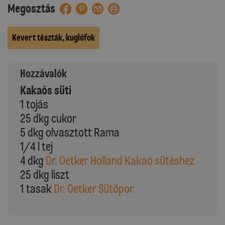
Megosztás
Kevert tészták, kuglófok
Hozzávalók
Kakaós süti
1 tojás
25 dkg cukor
5 dkg olvasztott Rama
1/4 l tej
4 dkg
Dr. Oetker Holland Kakaó sütéshez
25 dkg liszt
1 tasak
Dr. Oetker Sütőpor