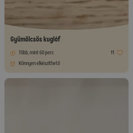
Gyümölcsös kuglóf
Több, mint 60 perc
11
Könnyen elkészíthető