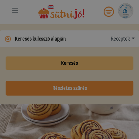
Receptek
Keresés
Részletes szűrés