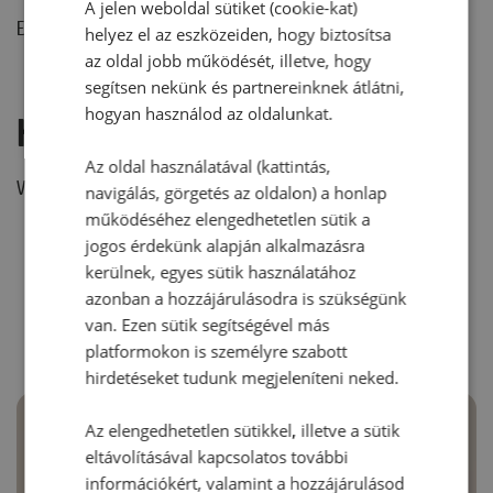
A jelen weboldal sütiket (cookie-kat)
Ehhez a recepthez még nem érkezett hozzászólás.
helyez el az eszközeiden, hogy biztosítsa
az oldal jobb működését, illetve, hogy
segítsen nekünk és partnereinknek átlátni,
hogyan használod az oldalunkat.
Hozzászólás írása
Az oldal használatával (kattintás,
Vélemény írásához, kérjük,
jelentkezz be!
navigálás, görgetés az oldalon) a honlap
működéséhez elengedhetetlen sütik a
jogos érdekünk alapján alkalmazásra
kerülnek, egyes sütik használatához
RECEPTAJÁNLÓ
azonban a hozzájárulásodra is szükségünk
van. Ezen sütik segítségével más
platformokon is személyre szabott
hirdetéseket tudunk megjeleníteni neked.
Az elengedhetetlen sütikkel, illetve a sütik
eltávolításával kapcsolatos további
információkért, valamint a hozzájárulásod