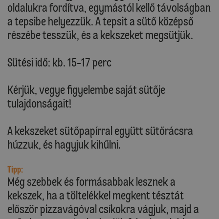
oldalukra fordítva, egymástól kellő távolságban
a tepsibe helyezzük. A tepsit a sütő középső
részébe tesszük, és a kekszeket megsütjük.
Sütési idő: kb. 15-17 perc
Kérjük, vegye figyelembe saját sütője
tulajdonságait!
A kekszeket sütőpapírral együtt sütőrácsra
húzzuk, és hagyjuk kihűlni.
Tipp:
Még szebbek és formásabbak lesznek a
kekszek, ha a töltelékkel megkent tésztát
először pizzavágóval csíkokra vágjuk, majd a