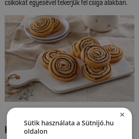
csíkokat egyesével tekerjük fel csiga alakban.
×
Sütik használata a Sütnijó.hu
Hozzászólások
oldalon