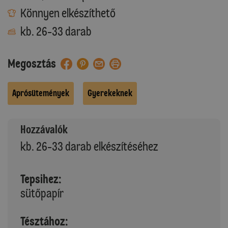
Könnyen elkészíthető
kb. 26-33 darab
Megosztás
Aprósütemények
Gyerekeknek
Hozzávalók
kb. 26-33 darab elkészítéséhez
Tepsihez:
sütőpapír
Tésztához: