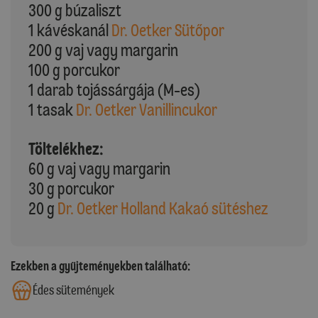
300 g búzaliszt
1 kávéskanál
Dr. Oetker Sütőpor
200 g vaj vagy margarin
100 g porcukor
1 darab tojássárgája (M-es)
1 tasak
Dr. Oetker Vanillincukor
Töltelékhez:
60 g vaj vagy margarin
30 g porcukor
20 g
Dr. Oetker Holland Kakaó sütéshez
Ezekben a gyűjteményekben található:
Édes sütemények