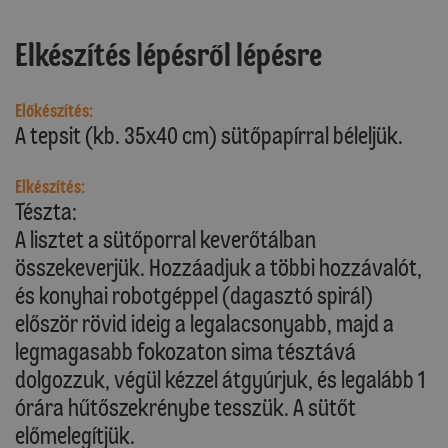
Elkészítés lépésről lépésre
Előkészítés:
A tepsit (kb. 35x40 cm) sütőpapírral béleljük.
Elkészítés:
Tészta:
A lisztet a sütőporral keverőtálban
összekeverjük. Hozzáadjuk a többi hozzávalót,
és konyhai robotgéppel (dagasztó spirál)
először rövid ideig a legalacsonyabb, majd a
legmagasabb fokozaton sima tésztává
dolgozzuk, végül kézzel átgyúrjuk, és legalább 1
órára hűtőszekrénybe tesszük. A sütőt
előmelegítjük.