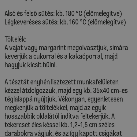
Alsó és felső sütés: kb. 180 °C (előmelegítve)
Légkeveréses sütés: kb. 160 °C (előmelegítve)
Töltelék:
A vajat vagy margarint megolvasztjuk, simára
keverjük a cukorral és a kakaóporral, majd
hagyjuk kicsit hűlni.
A tésztát enyhén lisztezett munkafelületen
kézzel átdolgozzuk, majd egy kb. 35x40 cm-es
téglalappá nyújtjuk. Vékonyan, egyenletesen
megkenjük a töltelékkel, majd az egyik
hosszabbik oldalától indítva feltekerjük. A
tekercset éles késsel kb. 1,2-1,5 cm széles
darabokra vágjuk, és az így kapott csigákat