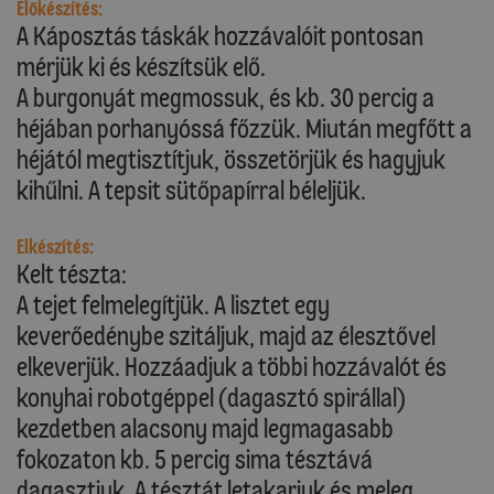
Előkészítés:
A Káposztás táskák hozzávalóit pontosan
mérjük ki és készítsük elő.
A burgonyát megmossuk, és kb. 30 percig a
héjában porhanyóssá főzzük. Miután megfőtt a
héjától megtisztítjuk, összetörjük és hagyjuk
kihűlni. A tepsit sütőpapírral béleljük.
Elkészítés:
Kelt tészta:
A tejet felmelegítjük. A lisztet egy
keverőedénybe szitáljuk, majd az élesztővel
elkeverjük. Hozzáadjuk a többi hozzávalót és
konyhai robotgéppel (dagasztó spirállal)
kezdetben alacsony majd legmagasabb
fokozaton kb. 5 percig sima tésztává
dagasztjuk. A tésztát letakarjuk és meleg