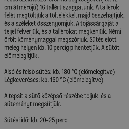
cm átmérőjű) 16 tallért szaggatunk. A tallérok
felét megtöltjük a töltelékkel, majd összehajtjuk,
és a széleket összenyomjuk. A tojássárgáját a
tejjel felverjük, és a tallérokat megkenjük. Némi
őrölt köménymaggal megszórjuk. Sütés előtt
meleg helyen kb. 10 percig pihentetjük. A sütőt
előmelegítjük.
Alsó és felső sűtés: kb. 180 °C (előmelegítve)
Légkeveréses: kb. 160 °C (előmelegítve)
A tepsit a sütő középső részébe toljuk, és a
süteményt megsütjük.
Sütési idő: kb. 20-25 perc