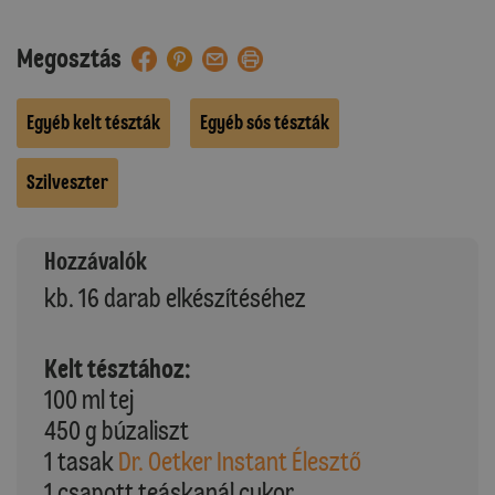
Megosztás
Egyéb kelt tészták
Egyéb sós tészták
Szilveszter
Hozzávalók
kb. 16 darab elkészítéséhez
Kelt tésztához:
100 ml tej
450 g búzaliszt
1 tasak
Dr. Oetker Instant Élesztő
1 csapott teáskanál cukor