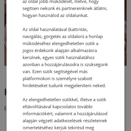
az oldal jobb működését, illetve, hogy
segítsen nekünk és partnereinknek átlátni,
hogyan használod az oldalunkat.
Az oldal használatával (kattintás,
navigálás, görgetés az oldalon) a honlap
működéséhez elengedhetetlen sütik a
jogos érdekünk alapján alkalmazásra
kerülnek, egyes sütik használatához
azonban a hozzájárulásodra is szükségünk
van. Ezen sütik segítségével más
platformokon is személyre szabott
hirdetéseket tudunk megjeleníteni neked.
Hozzászólások
Az elengedhetetlen sütikkel, illetve a sütik
eltávolításával kapcsolatos további
Ehhez a recepthez még nem érkezett hozzászólás.
információkért, valamint a hozzájárulásod
alapján végzett adatkezelések részleteinek
ismertetéséhez kérjük tekintsd meg