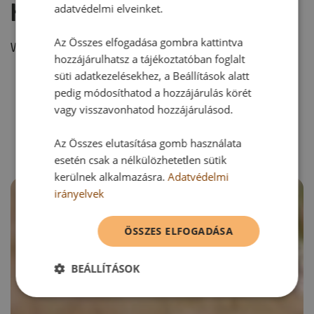
Hozzászólás írása
adatvédelmi elveinket.
Az Összes elfogadása gombra kattintva
Vélemény írásához, kérjük,
jelentkezz be!
hozzájárulhatsz a tájékoztatóban foglalt
süti adatkezelésekhez, a Beállítások alatt
pedig módosíthatod a hozzájárulás körét
RECEPTAJÁNLÓ
vagy visszavonhatod hozzájárulásod.
Az Összes elutasítása gomb használata
esetén csak a nélkülözhetetlen sütik
kerülnek alkalmazásra.
Adatvédelmi
irányelvek
ÖSSZES ELFOGADÁSA
BEÁLLÍTÁSOK