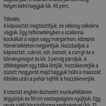
helyen kelni hagyjuk kb. 45 perc.
Töltelék:
A káposztát megtisztítjuk, és vékony csíkokra
vágjuk. Egy teflonedényben a szalonna
kockákat a vajon vagy margarinon, közepes
hőmérsékleten megpirítjuk. Hozzáadjuk a
káposztát, cukrot, sót, borsot, a curryt és a
köménymagot és kb. 3 percig pároljuk. A
zöldségeket egy tálba öntjük, hozzákeverjük a
zúzott mogyorót majd hagyjuk hűlni a masszát.
Kihűlés után a pohár tejfölt is hozzákeverjük.
A tésztát enyhén lisztezett munkafelületen
átgyúrjuk és fél cm vastagságúra nyújtjuk. Egy
recés szélű kiszúróforma segítségével (kb. 12