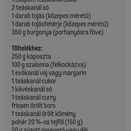
2 teáskanál só
1 darab tojás (közepes méretű)
1 darab tojásfehérje (közepes méretű)
350 g burgonya (porhanyósra főve)
Töltelékhez:
250 g káposzta
100 g szalonna (felkockázva)
1 evőkanál vaj vagy margarin
1 teáskanál cukor
1 kávéskanál só
1 teáskanál curry
frissen őrölt bors
1 teáskanál őrölt kömény
pohár 20 %-os tejföl (150 g)
50 g zúzott mogyoró vagy dió