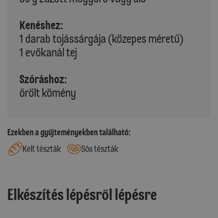
Kenéshez:
1 darab tojássárgája (közepes méretű)
1 evőkanál tej
Szóráshoz:
őrölt kömény
Ezekben a gyűjteményekben található:
Kelt tészták
Sós tészták
Elkészítés lépésről lépésre