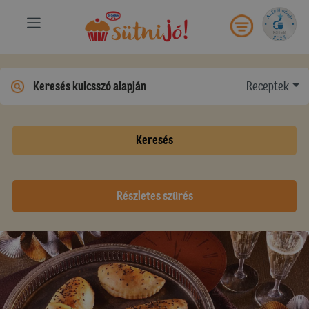
Receptek
Keresés
Részletes szűrés