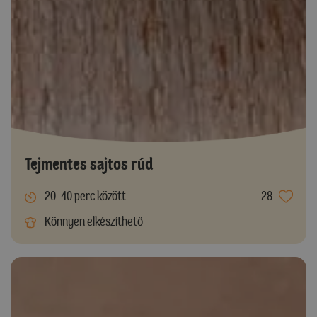
Tejmentes sajtos rúd
20-40 perc között
28
Könnyen elkészíthető