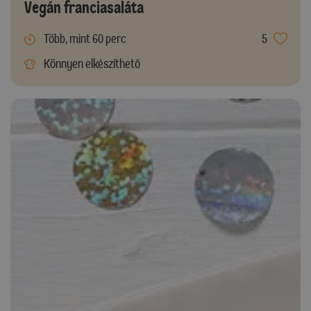
Vegán franciasaláta
Több, mint 60 perc
5
Könnyen elkészíthető