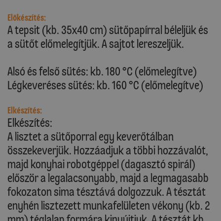
Előkészítés:
A tepsit (kb. 35x40 cm) sütőpapírral béleljük és
a sütőt előmelegítjük. A sajtot lereszeljük.
Alsó és felső sütés: kb. 180 °C (előmelegítve)
Légkeveréses sütés: kb. 160 °C (előmelegítve)
Elkészítés:
Elkészítés:
A lisztet a sütőporral egy keverőtálban
összekeverjük. Hozzáadjuk a többi hozzávalót,
majd konyhai robotgéppel (dagasztó spirál)
először a legalacsonyabb, majd a legmagasabb
fokozaton sima tésztává dolgozzuk. A tésztát
enyhén lisztezett munkafelületen vékony (kb. 2
mm) téglalap formára kinyújtjuk. A tésztát kb.