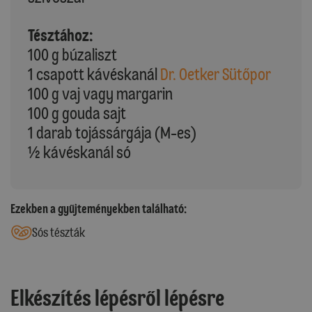
Tésztához:
100 g búzaliszt
1 csapott kávéskanál
Dr. Oetker Sütőpor
100 g vaj vagy margarin
100 g gouda sajt
1 darab tojássárgája (M-es)
½ kávéskanál só
Ezekben a gyűjteményekben található:
Sós tészták
Elkészítés lépésről lépésre