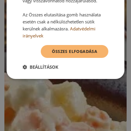
vagy visszavonhatod hozzájárulásod.
Az Összes elutasítása gomb használata
esetén csak a nélkülözhetetlen sütik
kerülnek alkalmazásra.
Adatvédelmi
irányelvek
ÖSSZES ELFOGADÁSA
BEÁLLÍTÁSOK