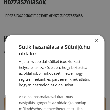
Hozzászólások
Ehhez a recepthez még nem érkezett hozzászólás.
Hozzászólás írása
×
Sütik használata a Sütnijó.hu
Vélemény írásához, kérjük,
jelentkezz be!
oldalon
A jelen weboldal sütiket (cookie-kat)
helyez el az eszközeiden, hogy biztosítsa
RECEPTAJÁNLÓ
az oldal jobb működését, illetve, hogy
segítsen nekünk és partnereinknek átlátni,
hogyan használod az oldalunkat.
Az oldal használatával (kattintás,
navigálás, görgetés az oldalon) a honlap
működéséhez elengedhetetlen sütik a