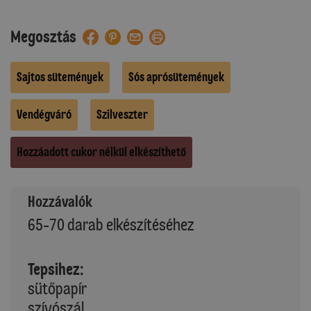
Megosztás
Sajtos sütemények
Sós aprósütemények
Vendégváró
Szilveszter
Hozzáadott cukor nélkül elkészíthető
Hozzávalók
65-70 darab elkészítéséhez
Tepsihez:
sütőpapír
szívószál