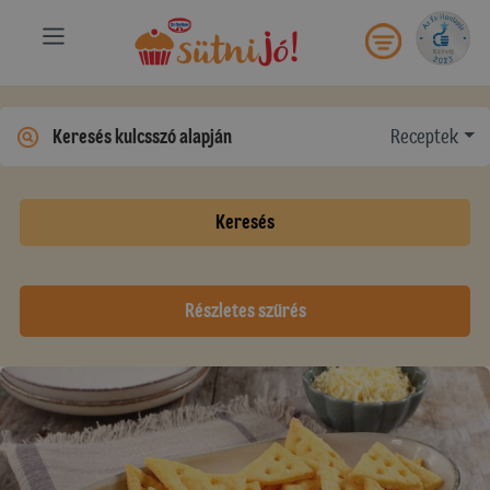
Receptek
Keresés
Részletes szűrés