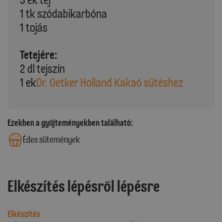
1 tk szódabikarbóna
1 tojás
Tetejére:
2 dl tejszín
1 ek
Dr. Oetker Holland Kakaó sütéshez
Ezekben a gyűjteményekben található:
Édes sütemények
Elkészítés lépésről lépésre
Elkészítés