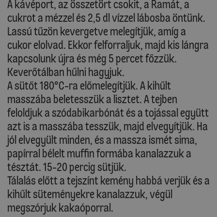
A kávéport, az összetört csokit, a Ramát, a
cukrot a mézzel és 2,5 dl vízzel lábosba öntünk.
Lassú tűzön kevergetve melegítjük, amíg a
cukor elolvad. Ekkor felforraljuk, majd kis lángra
kapcsolunk újra és még 5 percet főzzük.
Keverőtálban hűlni hagyjuk.
A sütőt 180°C-ra előmelegítjük. A kihűlt
masszába beletesszük a lisztet. A tejben
feloldjuk a szódabikarbónát és a tojással együtt
azt is a masszába tesszük, majd elvegyítjük. Ha
jól elvegyült minden, és a massza ismét sima,
papírral bélelt muffin formába kanalazzuk a
tésztát. 15-20 percig sütjük.
Tálalás előtt a tejszínt kemény habbá verjük és a
kihűlt süteményekre kanalazzuk, végül
megszórjuk kakaóporral.