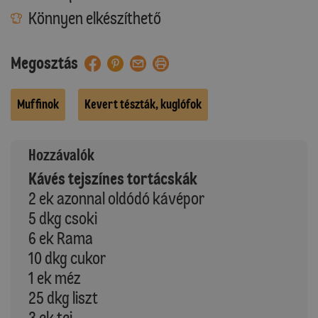
Könnyen elkészíthető
Megosztás
Muffinok
Kevert tészták, kuglófok
Hozzávalók
Kávés tejszínes tortácskák
2 ek azonnal oldódó kávépor
5 dkg csoki
6 ek Rama
10 dkg cukor
1 ek méz
25 dkg liszt
3 ek tej