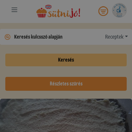
Receptek
Keresés
Részletes szűrés