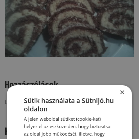
Hozzászólások
×
Sütik használata a Sütnijó.hu
Ehhez a recepthez még nem érkezett hozzászólás.
oldalon
A jelen weboldal sütiket (cookie-kat)
helyez el az eszközeiden, hogy biztosítsa
Hozzászólás írása
az oldal jobb működését, illetve, hogy