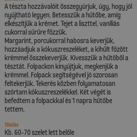
A tészta hozzávalóit összegyúrjuk, úgy, hogy jól
nyújtható legyen. Betesszük a hűtőbe, amíg
elkészítjük a krémet. Tejet a liszttel, vaníliás
cukorral sűrűre főzzük.
Margarint, porcukorral habosra keverjük,
hozzáadjuk a kókuszreszeléket, a kihűlt főzött
krémmel összekeverjük. Kivesszük a hűtőből a
tésztát. Folpackon kinyújtjuk, megkenjük a
krémmel. Folpack segítségével jó szorosan
feltekerjük. Tekerés közben folyamatosan
szórtam kókuszreszelékkel. Két végét is
befedtem a folpackkal és 1 napra hűtőbe
tettem.
Tálalás
Kb. 60-70 szelet lett belőle