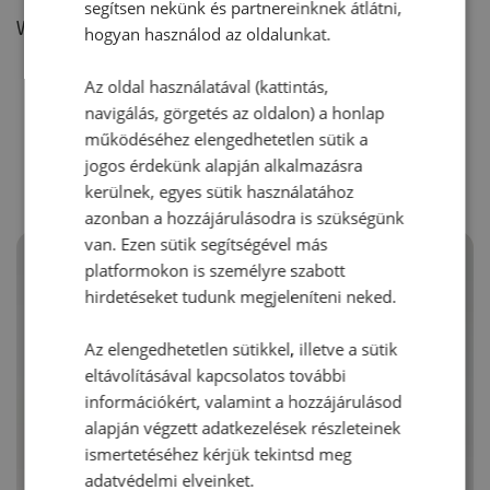
segítsen nekünk és partnereinknek átlátni,
Vélemény írásához, kérjük,
jelentkezz be!
hogyan használod az oldalunkat.
Az oldal használatával (kattintás,
navigálás, görgetés az oldalon) a honlap
RECEPTAJÁNLÓ
működéséhez elengedhetetlen sütik a
jogos érdekünk alapján alkalmazásra
kerülnek, egyes sütik használatához
azonban a hozzájárulásodra is szükségünk
van. Ezen sütik segítségével más
platformokon is személyre szabott
hirdetéseket tudunk megjeleníteni neked.
Az elengedhetetlen sütikkel, illetve a sütik
eltávolításával kapcsolatos további
információkért, valamint a hozzájárulásod
alapján végzett adatkezelések részleteinek
ismertetéséhez kérjük tekintsd meg
adatvédelmi elveinket.