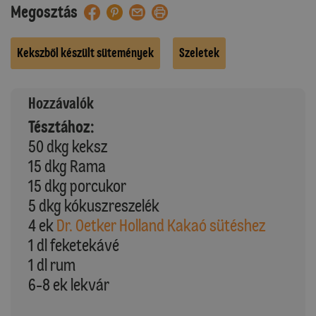
Megosztás
Kekszből készült sütemények
Szeletek
Hozzávalók
Tésztához:
50 dkg keksz
15 dkg Rama
15 dkg porcukor
5 dkg kókuszreszelék
4 ek
Dr. Oetker Holland Kakaó sütéshez
1 dl feketekávé
1 dl rum
6-8 ek lekvár