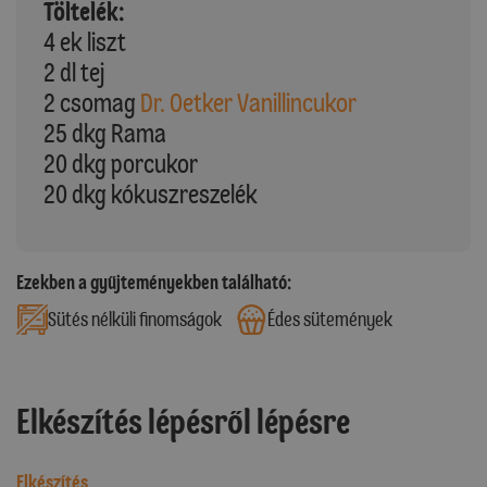
Töltelék:
4 ek liszt
2 dl tej
2 csomag
Dr. Oetker Vanillincukor
25 dkg Rama
20 dkg porcukor
20 dkg kókuszreszelék
Ezekben a gyűjteményekben található:
Sütés nélküli finomságok
Édes sütemények
Elkészítés lépésről lépésre
Elkészítés