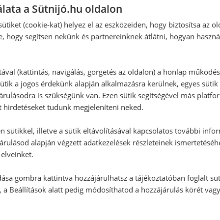
lata a Sütnijó.hu oldalon
:
Hozzászólás írása
ütiket (cookie-kat) helyez el az eszközeiden, hogy biztosítsa az ol
e, hogy segítsen nekünk és partnereinknek átlátni, hogyan haszná
Vélemény írásához, kérjük,
jelentke
tával (kattintás, navigálás, görgetés az oldalon) a honlap működé
ütik a jogos érdekünk alapján alkalmazásra kerülnek, egyes sütik
rulásodra is szükségünk van. Ezen sütik segítségével más platfo
RECEPTAJÁNLÓ
t hirdetéseket tudunk megjeleníteni neked.
 sütikkel, illetve a sütik eltávolításával kapcsolatos további info
árulásod alapján végzett adatkezelések részleteinek ismertetéséh
elveinket.
ása gombra kattintva hozzájárulhatsz a tájékoztatóban foglalt süt
 a Beállítások alatt pedig módosíthatod a hozzájárulás körét vag