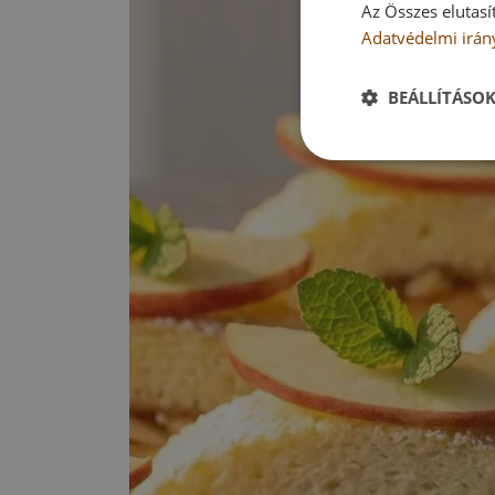
Az Összes elutasí
Adatvédelmi irán
BEÁLLÍTÁSO