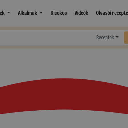
ek
Alkalmak
Kisokos
Videók
Olvasói recept
Receptek