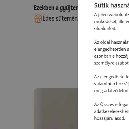
Sütik haszná
Ezekben a gyűjteményekben található
A jelen weboldal s
Édes sütemények
működését, illetv
oldalunkat.
Az oldal használa
elengedhetetlen s
azonban a hozzájá
személyre szabot
Az elengedhetetlen
valamint a hozzáj
meg adatvédelmi 
Az Összes elfogad
adatkezelésekhez,
hozzájárulásod.