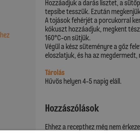
Hozzáadjuk a darás lisztet, a sütő
tepsibe tesszük. Ezután megkenjük
A tojások fehérjét a porcukorral ke
kókuszt hozzáadjuk, megkent tész
shez
160°C-on sütjük.
Végül a kész süteményre a gőz fel
eloszlatjuk, és ha az megdermedt, 
Tárolás
Hűvös helyen 4-5 napig eláll.
Hozzászólások
Ehhez a recepthez még nem érkeze