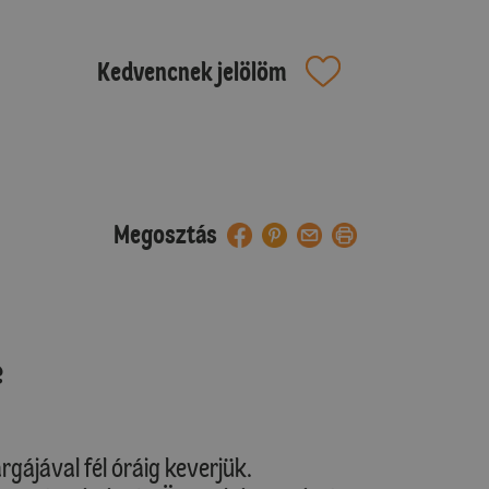
Kedvencnek jelölöm
Megosztás
e
gájával fél óráig keverjük.