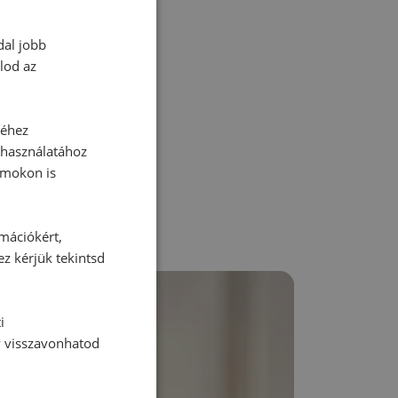
dal jobb
lod az
zz be!
séhez
 használatához
rmokon is
rmációkért,
ez kérjük tekintsd
i
y visszavonhatod