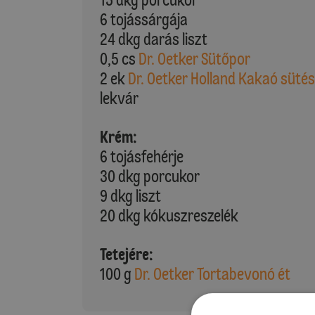
6 tojássárgája
24 dkg darás liszt
0,5 cs
Dr. Oetker Sütőpor
2 ek
Dr. Oetker Holland Kakaó süté
lekvár
Krém:
6 tojásfehérje
30 dkg porcukor
9 dkg liszt
20 dkg kókuszreszelék
Tetejére:
100 g
Dr. Oetker Tortabevonó ét