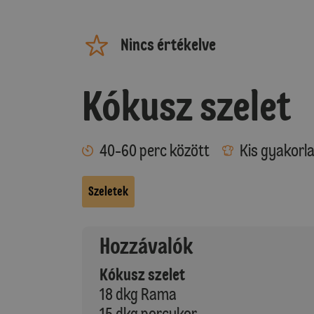
Nincs értékelve
Kókusz szelet
40-60 perc között
Kis gyakorl
Szeletek
Hozzávalók
Kókusz szelet
18 dkg Rama
15 dkg porcukor