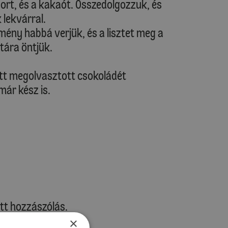
port, és a kakaót. Összedolgozzuk, és
 lekvárral.
mény habbá verjük, és a lisztet meg a
tára öntjük.
ett megolvasztott csokoládét
már kész is.
tt hozzászólás.
×