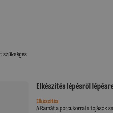
at szükséges
Elkészítés lépésről lépésr
Elkészítés
A Ramát a porcukorral a tojások sár