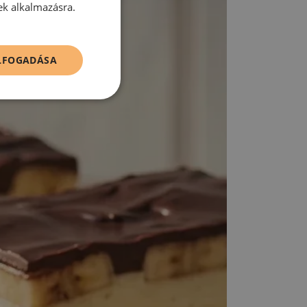
ek alkalmazásra.
ELFOGADÁSA