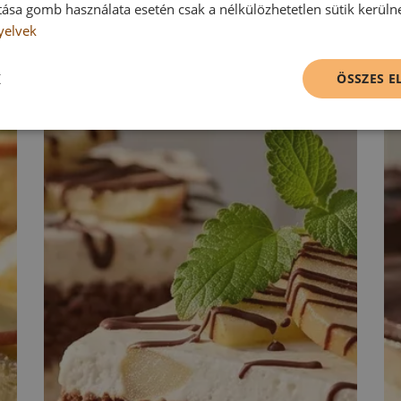
tása gomb használata esetén csak a nélkülözhetetlen sütik kerüln
yelvek
K
ÖSSZES 