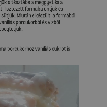
jük a tésztába a meggyet és a
t, lisztezett formába öntjük és
 sütjük. Miután elkészült, a formából
aníliás porcukorból és vízből
pegtetjük.
ima porcukorhoz vaníliás cukrot is