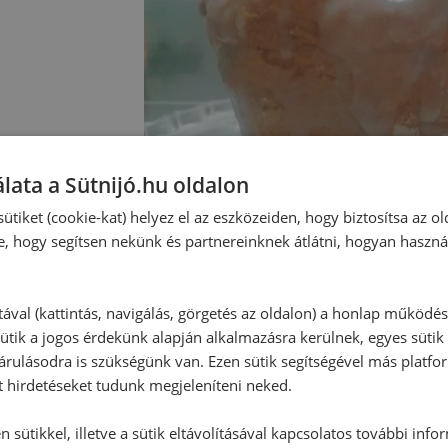
lata a Sütnijó.hu oldalon
ütiket (cookie-kat) helyez el az eszközeiden, hogy biztosítsa az ol
e, hogy segítsen nekünk és partnereinknek átlátni, hogyan haszná
tával (kattintás, navigálás, görgetés az oldalon) a honlap működé
ütik a jogos érdekünk alapján alkalmazásra kerülnek, egyes sütik
rulásodra is szükségünk van. Ezen sütik segítségével más platfo
Hozzászólások
t hirdetéseket tudunk megjeleníteni neked.
 sütikkel, illetve a sütik eltávolításával kapcsolatos további info