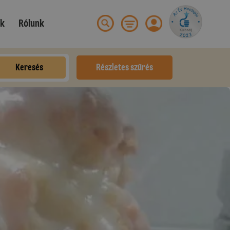
ek
Rólunk
Keresés
Részletes szűrés