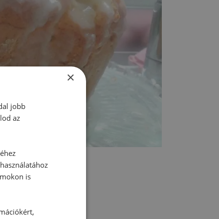
×
dal jobb
lod az
séhez
 használatához
rmokon is
rmációkért,