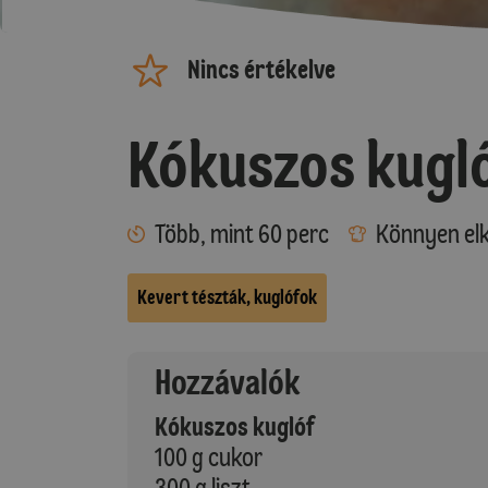
Nincs értékelve
Kókuszos kugl
Több, mint 60 perc
Könnyen elk
Kevert tészták, kuglófok
Hozzávalók
Kókuszos kuglóf
100 g cukor
300 g liszt