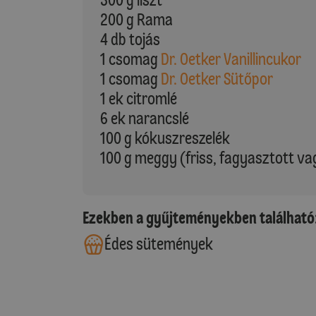
200 g Rama
4 db tojás
1 csomag
Dr. Oetker Vanillincukor
1 csomag
Dr. Oetker Sütőpor
1 ek citromlé
6 ek narancslé
100 g kókuszreszelék
100 g meggy (friss, fagyasztott va
Ezekben a gyűjteményekben található
Édes sütemények