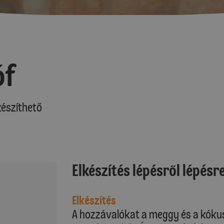
óf
észíthető
Elkészítés lépésről lépésr
Elkészítés
A hozzávalókat a meggy és a kókusz