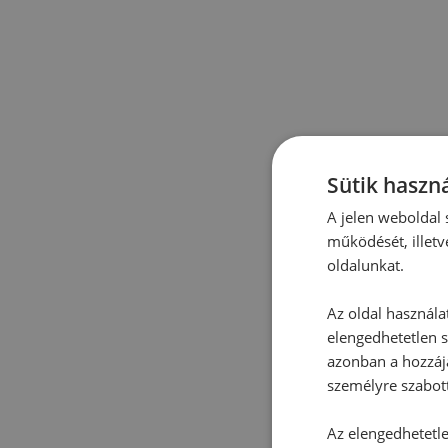
Sütik haszná
A jelen weboldal s
működését, illetv
oldalunkat.
Az oldal használa
elengedhetetlen s
azonban a hozzájá
személyre szabot
Az elengedhetetlen