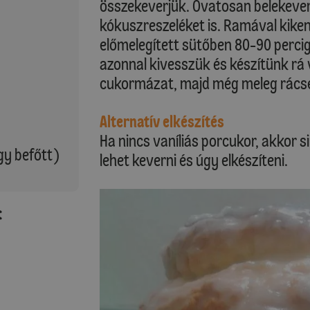
összekeverjük. Óvatosan belekever
kókuszreszeléket is. Ramával kiken
előmelegített sütőben 80-90 percig
azonnal kivesszük és készítünk rá v
cukormázat, majd még meleg rácse
Alternatív elkészítés
Ha nincs vaníliás porcukor, akkor s
gy befőtt)
lehet keverni és úgy elkészíteni.
: