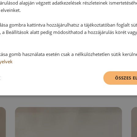
Ehhez a recepthez még nem érkeze
árulásod alapján végzett adatkezelések részleteinek ismertetéséh
elveinket.
ása gombra kattintva hozzájárulhatsz a tájékoztatóban foglalt süt
Hozzászólás írása
 a Beállítások alatt pedig módosíthatod a hozzájárulás körét vag
Vélemény írásához, kérjük,
jelentke
tása gomb használata esetén csak a nélkülözhetetlen sütik kerüln
yelvek
RECEPTAJÁNLÓ
K
ÖSSZES 