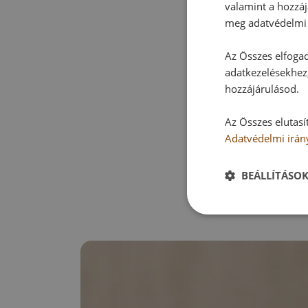
valamint a hozzáj
meg adatvédelmi 
Az Összes elfogad
adatkezelésekhez,
hozzájárulásod.
Az Összes elutasí
Adatvédelmi irán
BEÁLLÍTÁSO